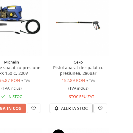
Michelin
Geko
e spalat cu presiune
Pistol aparat de spalat cu
X 150 C, 220V
presiunea, 280Bar
95,87 RON
152,89 RON
+ TVA
+ TVA
(TVA inclus)
(TVA inclus)
IN STOC
STOC EPUIZAT
GA IN COS
ALERTA STOC