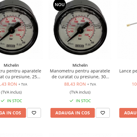
NOU
Michelin
Michelin
u pentru aparatele
Manometru pentru aparatele
Lance pe
at cu presiune, 250
de curatat cu presiune, 300
bar
bar
8,43 RON
88,43 RON
10
+ TVA
+ TVA
(TVA inclus)
(TVA inclus)
IN STOC
IN STOC
A IN COS
ADAUGA IN COS
ADAU