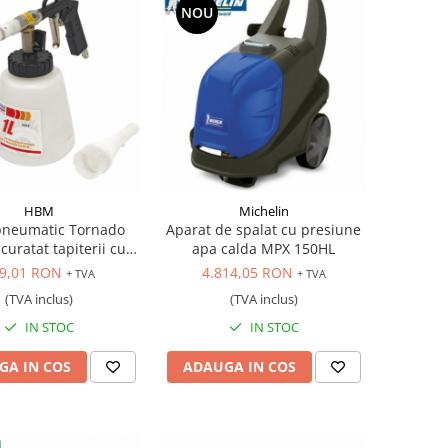
NOU
HBM
Michelin
 pneumatic Tornado
Aparat de spalat cu presiune
curatat tapiterii cu
apa calda MPX 150HL
duza rotativa
9,01 RON
4.814,05 RON
+ TVA
+ TVA
(TVA inclus)
(TVA inclus)
IN STOC
IN STOC
GA IN COS
ADAUGA IN COS