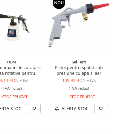
NOU
HBM
Sel Tech
neumatic de curatare
Pistol pentru spalat sub
za rotativa pentru
presiune cu apa si aer
tapiterii
4,13 RON
109,92 RON
+ TVA
+ TVA
(TVA inclus)
(TVA inclus)
STOC EPUIZAT
STOC EPUIZAT
ERTA STOC
ALERTA STOC