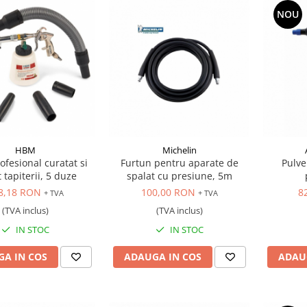
NOU
HBM
Michelin
rofesional curatat si
Furtun pentru aparate de
Pulve
 tapiterii, 5 duze
spalat cu presiune, 5m
8,18 RON
100,00 RON
8
+ TVA
+ TVA
(TVA inclus)
(TVA inclus)
IN STOC
IN STOC
A IN COS
ADAUGA IN COS
ADAU