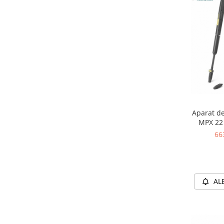
Aparat de
MPX 22 
l
66
AL