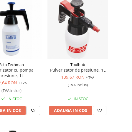
Asta Techman
Toolhub
rizator cu pompa
Pulverizator de presiune, 1L
presiune, 1L
139,67 RON
+ TVA
2,64 RON
+ TVA
(TVA inclus)
(TVA inclus)
IN STOC
IN STOC
GA IN COS
ADAUGA IN COS