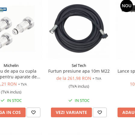
NOU
Michelin
Sel Tech
tru de apa cu cupla
Furtun presiune apa 10m M22
Lance sp
 pentru aparate de
de la 261,98 RON
+ TVA
palat, 3 buc.
4,21 RON
10
+ TVA
(TVA inclus)
(TVA inclus)
IN STOC
IN STOC
A IN COS
VEZI VARIANTE
ADAU