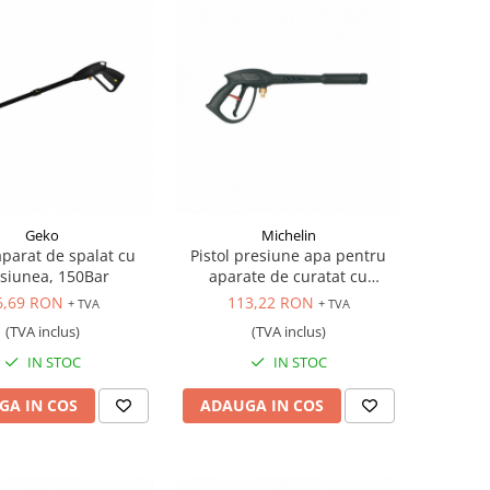
Geko
Michelin
aparat de spalat cu
Pistol presiune apa pentru
siunea, 150Bar
aparate de curatat cu
presiune, 1/4"
6,69 RON
113,22 RON
+ TVA
+ TVA
(TVA inclus)
(TVA inclus)
IN STOC
IN STOC
GA IN COS
ADAUGA IN COS