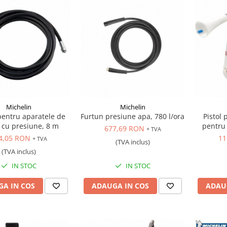
Michelin
Michelin
pentru aparatele de
Furtun presiune apa, 780 l/ora
Pistol
 cu presiune, 8 m
pentru 
677,69 RON
+ TVA
4,05 RON
11
+ TVA
(TVA inclus)
(TVA inclus)
IN STOC
IN STOC
A IN COS
ADAUGA IN COS
ADAU