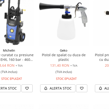
Michelin
Geko
 curatat cu presiune
Pistol de spalat cu duza de
Pistol p
EHX, 160 bar - 460
plastic
cu du
itri/ora, 220V
3,64 RON
131,40 RON
20
+ TVA
+ TVA
(TVA inclus)
(TVA inclus)
STOC EPUIZAT
STOC EPUIZAT
ERTA STOC
ALERTA STOC
AL