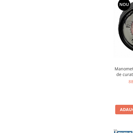
NOU
Scule supape
Scule suspensie
Scule transmisie
Set / trusa chei tubulare
Set burghie si freze
Set chei
Set prelungitoare
Set surubelnite
Testare cuplu dinamometric de
Manometr
strangere
de curat
Trusa / Set tarozi si filiere
8
Trusa imbus hex,torx,ribe,M-uri
Tubulare speciale
ADAUG