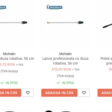
Michelin
Michelin
duza rotativa, 56 cm
Lance profesionala cu duza
Pistol 
rotativa, 56 cm
pre
3,72 RON
+ TVA
476,03 RON
9
+ TVA
(TVA inclus)
(TVA inclus)
IN STOC
IN STOC
A IN COS
ADAUGA IN COS
ADAU