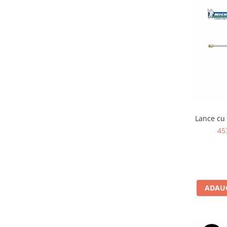
Scule pentru mecanica
Adaptoare, prelungitoare, reductii
si articulatii cardanice
Antrenor articulat si culisant
Ciocan, levier, dalti si dornuri
Cleste si set clesti
Clicheti
Perie de sarma
Prese si extractoare
Lance cu 
Reparat filete
45
Scule camioane
Scule diverse mecanica
Scule motor
Scule Pneumatice
Scule service ulei, gresare,
ADAUG
combustibil
Scule sistem franare
Scule speciale