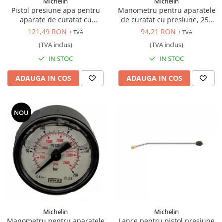
Michelin
Michelin
Pistol presiune apa pentru
Manometru pentru aparatele
aparate de curatat cu
de curatat cu presiune, 250
presiune, 1/4"
bar
121,49 RON
94,21 RON
+ TVA
+ TVA
(TVA inclus)
(TVA inclus)
IN STOC
IN STOC
ADAUGA IN COS
ADAUGA IN COS
NOU
Michelin
Michelin
Manometru pentru aparatele
Lance pentru pistol presiune