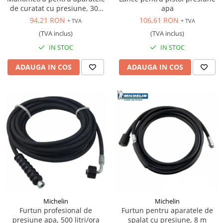
de curatat cu presiune, 300
apa
bar
94,21 RON
106,61 RON
+ TVA
+ TVA
(TVA inclus)
(TVA inclus)
IN STOC
IN STOC
ADAUGA IN COS
ADAUGA IN COS
Michelin
Michelin
Furtun profesional de
Furtun pentru aparatele de
presiune apa, 500 litri/ora
spalat cu presiune, 8 m