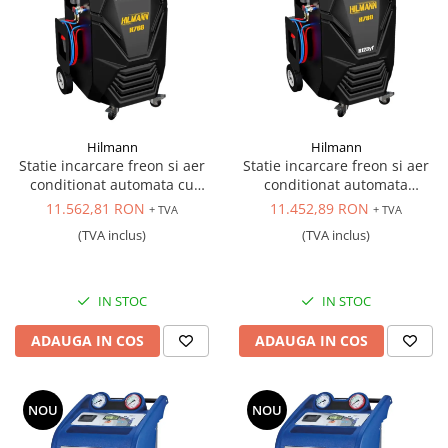
Antrenor articulat si culisant
Ciocan, levier, dalti si dornuri
Cleste si set clesti
Clicheti
Perie de sarma
Hilmann
Hilmann
Prese si extractoare
Statie incarcare freon si aer
Statie incarcare freon si aer
Reparat filete
conditionat automata cu
conditionat automata
functie de spalare, R134a
profesionala, R1234yf
Scule camioane
11.562,81 RON
11.452,89 RON
+ TVA
+ TVA
Scule diverse mecanica
(TVA inclus)
(TVA inclus)
Scule motor
Scule Pneumatice
IN STOC
IN STOC
Scule service ulei, gresare,
combustibil
ADAUGA IN COS
ADAUGA IN COS
Scule sistem franare
Scule speciale
Scule supape
NOU
NOU
Scule suspensie