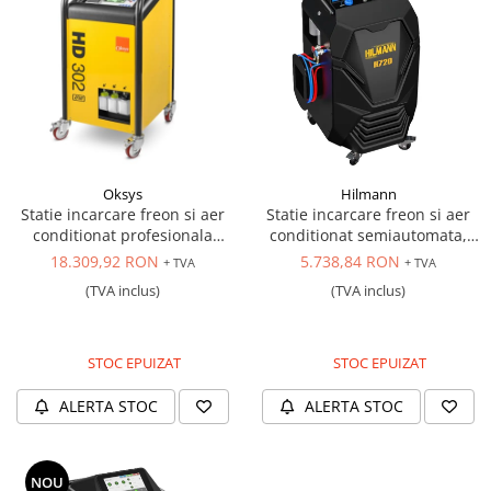
Oksys
Hilmann
Statie incarcare freon si aer
Statie incarcare freon si aer
conditionat profesionala
conditionat semiautomata,
pentru autobuze, camioane,
R134a
18.309,92 RON
5.738,84 RON
+ TVA
+ TVA
autocare și industriale,
(TVA inclus)
(TVA inclus)
tehnologie avansată de
procesare digitală,
conectivitate Bluetooth, baza
de date extinsa, fre
STOC EPUIZAT
STOC EPUIZAT
ALERTA STOC
ALERTA STOC
NOU