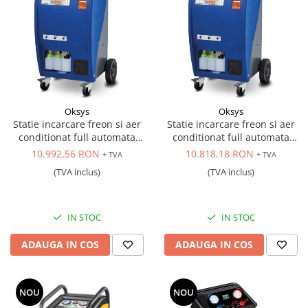
Scule transmisie
Set / trusa chei tubulare
Set burghie si freze
Set chei
Set prelungitoare
Set surubelnite
Oksys
Oksys
Testare cuplu dinamometric de
Statie incarcare freon si aer
Statie incarcare freon si aer
strangere
conditionat full automata
conditionat full automata
Trusa / Set tarozi si filiere
profesionala, freon 1234yf
profesionala, freon 134A
10.992,56 RON
10.818,18 RON
+ TVA
+ TVA
Trusa imbus hex,torx,ribe,M-uri
(TVA inclus)
(TVA inclus)
Tubulare speciale
IN STOC
IN STOC
ADAUGA IN COS
ADAUGA IN COS
NOU
NOU