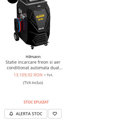
Hilmann
Statie incarcare freon si aer
conditionat automata dual
gas R134a si R1234yf
13.109,92 RON
+ TVA
(TVA inclus)
STOC EPUIZAT
ALERTA STOC