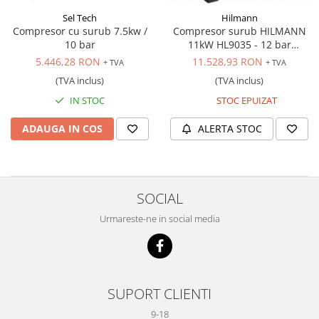
Sel Tech
Hilmann
Compresor cu surub 7.5kw /
Compresor surub HILMANN
10 bar
11kW HL9035 - 12 bar
industrial 380V
5.446,28 RON
11.528,93 RON
+ TVA
+ TVA
(TVA inclus)
(TVA inclus)
IN STOC
STOC EPUIZAT
ADAUGA IN COS
ALERTA STOC
SOCIAL
Urmareste-ne in social media
SUPORT CLIENTI
9-18