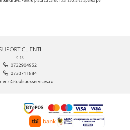
 al bancii dvs. Pentru plata cu cardul tranzactia va aparea pe
SUPORT CLIENTI
9-18
0732904952
0730711884
enzi@toolsboxservices.ro