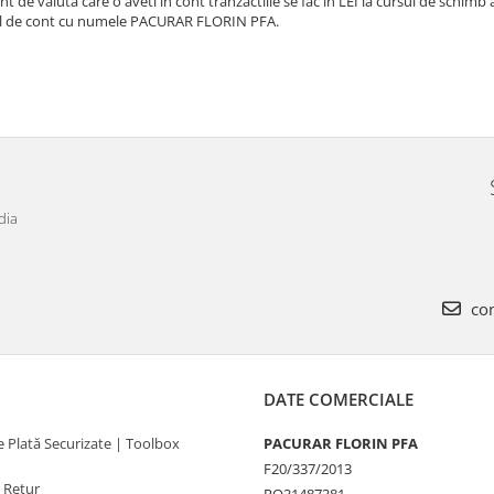
nt de valuta care o aveti in cont tranzactiile se fac in LEI la cursul de schimb
l de cont cu numele PACURAR FLORIN PFA.
dia
com
DATE COMERCIALE
 Plată Securizate | Toolbox
PACURAR FLORIN PFA
F20/337/2013
e Retur