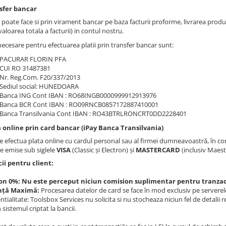
nsfer bancar
e poate face si prin virament bancar pe baza facturii proforme, livrarea pro
aloarea totala a facturii) in contul nostru.
necesare pentru efectuarea platii prin transfer bancar sunt:
PACURAR FLORIN PFA
CUI RO 31487381
Nr. Reg.Com. F20/337/2013
Sediul social: HUNEDOARA
Banca ING Cont IBAN : RO68INGB0000999912913976
Banca BCR Cont IBAN : RO09RNCB0857172887410001
Banca Transilvania Cont IBAN : RO43BTRLRONCRT0DD2228401
a online prin card bancar (iPay Banca Transilvania)
e efectua plata online cu cardul personal sau al firmei dumneavoastră, în cond
le emise sub siglele
VISA
(Classic și Electron) și
MASTERCARD
(inclusiv Maes
ii pentru client:
on 0%: Nu este perceput niciun comision suplimentar pentru tranzact
nță Maximă:
Procesarea datelor de card se face în mod exclusiv pe serverel
tialitate: Toolsbox Services nu solicita si nu stocheaza niciun fel de detalii 
n sistemul criptat la bancii.