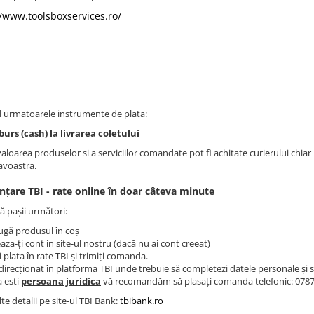
//www.toolsboxservices.ro/
d urmatoarele instrumente de plata:
urs (cash) la livrarea coletului
loarea produselor si a serviciilor comandate pot fi achitate curierului chiar 
voastra.
nțare TBI - rate online în doar câteva minute
 pașii următori:
gă produsul în coș
aza-ți cont in site-ul nostru (dacă nu ai cont creeat)
i plata în rate TBI și trimiți comanda.
 direcționat în platforma TBI unde trebuie să completezi datele personale și 
 esti
persoana juridica
vă recomandăm să plasați comanda telefonic: 078
e detalii pe site-ul TBI Bank:
tbibank.ro