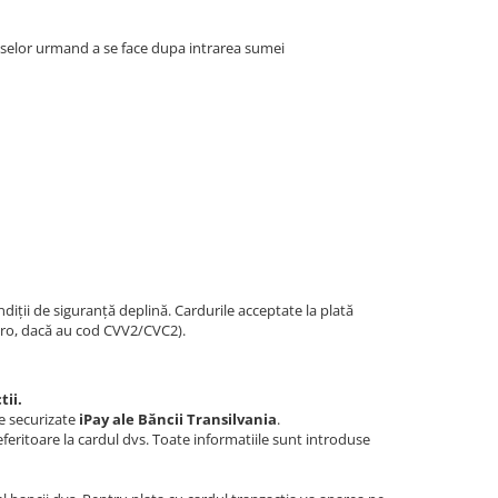
duselor urmand a se face dupa intrarea sumei
iții de siguranță deplină. Cardurile acceptate la plată
tro, dacă au cod CVV2/CVC2).
ii.
e securizate
iPay ale Băncii Transilvania
.
referitoare la cardul dvs. Toate informatiile sunt introduse