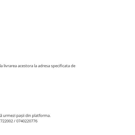
la livrarea acestora la adresa specificata de
să urmezi pașii din platforma.
7722002 / 0740220776