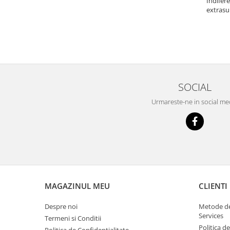
Indifere
Scule pentru mecanica
extrasu
Adaptoare, prelungitoare, reductii
si articulatii cardanice
Antrenor articulat si culisant
Ciocan, levier, dalti si dornuri
Cleste si set clesti
Clicheti
SOCIAL
Perie de sarma
Urmareste-ne in social me
Prese si extractoare
Reparat filete
Scule camioane
Scule diverse mecanica
Scule motor
Scule Pneumatice
MAGAZINUL MEU
CLIENTI
Scule service ulei, gresare,
combustibil
Despre noi
Metode de
Scule sistem franare
Services
Termeni si Conditii
Scule speciale
Politica d