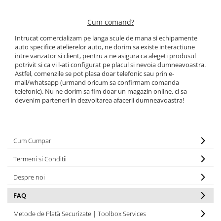
Masina verticala de gaurit
Aparat sudura plastic
Carucior pentru scule
Scule echilibrat roti
Seeger, coliere, suruburi, saibe,
Pachet M12
Cleste tinichigerie
piulite, arcuri, splinturi
Compresoare
Set / tubulare antifurt si prezon
Cum comand?
Pachet M18
uzat
Diverse scule si consumabile
Cutie si geanta de scule
Spray auto
Intrucat comercializam pe langa scule de mana si echipamente
sudura
Pachet scule electrice
Trusa / Set tubulare pentru jenti
auto specifice atelierelor auto, ne dorim sa existe interactiune
Dulap de scule
Uleiuri, vaselina
aluminiu
Invertor sudura
intre vanzator si client, pentru a ne asigura ca alegeti produsul
Pistol aer cald
Echipamente de incalzire spatii
potrivit si ca vi l-ati configurat pe placul si nevoia dumneavoastra.
Vulcanizare mobila
Masini de taiat tabla
Pistol de batut cuie si capsator
Echipamente protectie & lucru
Astfel, comenzile se pot plasa doar telefonic sau prin e-
Pistol pneumatic de curatat cu ace
mail/whatsapp (urmand oricum sa confirmam comanda
Polizor de banc
Masina de spalat cu ultrasunete
telefonic). Nu ne dorim sa fim doar un magazin online, ci sa
Presa hidraulica pentru caroserii
Redresor auto
Masina de spalat piese
devenim parteneri in dezvoltarea afacerii dumneavoastra!
Presa indoit tevi
Robot pornire 12 - 24V
Menghina, Nicovala
Presa redresat caroserii
Rola, tambur retractabil 220V
Piese schimb compresoare
Scule faltuit tabla
Scule electrice cu acumulatori
Scaun si Pat
Cum Cumpar
Scule parbrize
Scule electricieni auto
Tun de aer, Butelie aer
Scule, accesorii si consumabile
Termeni si Conditii
Scule electronisti
Uscator pentru aer comprimat
vopsitorii auto
Scule lipit si cositorit
Elevatoare auto
Despre noi
Scule, accesorii sudura
Scule sistem electric
Elevator 2 coloane
FAQ
Tester acumulatori
Elevator 4 coloane
Tester instalatii electrice
Metode de Plată Securizate | Toolbox Services
Elevator foarfeca