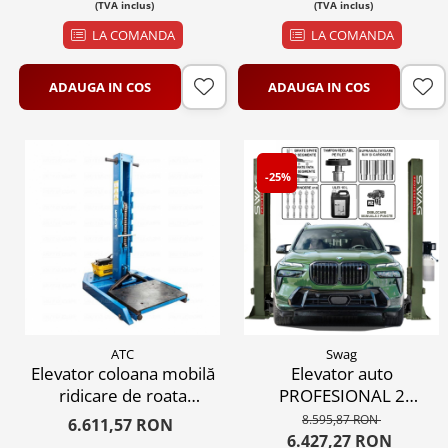
(TVA inclus)
(TVA inclus)
relaxare, deblocare
automata, 220V sau
LA COMANDA
LA COMANDA
380V
ADAUGA IN COS
ADAUGA IN COS
-25%
ATC
Swag
Elevator coloana mobilă
Elevator auto
ridicare de roata
PROFESIONAL 2
vehicule max. 2T, 220V
coloane 4 tone SWAG
8.595,87 RON
6.611,57 RON
SW4000 hidraulic,
6.427,27 RON