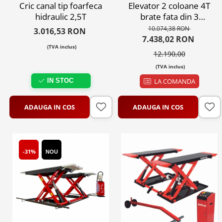
Cric canal tip foarfeca
Elevator 2 coloane 4T
hidraulic 2,5T
brate fata din 3
segmente hidraulic cu
10.074,38 RON
3.016,53 RON
deblocare automata la
7.438,02 RON
(TVA inclus)
buton, 220V sau 380V
12.190,00
(TVA inclus)
IN STOC
LA COMANDA
ADAUGA IN COS
ADAUGA IN COS
-31%
NOU