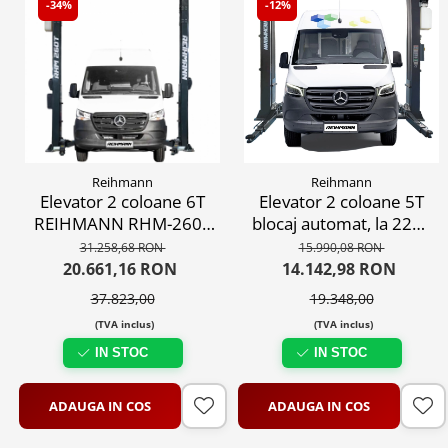
-34%
-12%
Reihmann
Reihmann
Elevator 2 coloane 6T
Elevator 2 coloane 5T
REIHMANN RHM-260T
blocaj automat, la 220V
profesional, blocaj
sau 380V
31.258,68 RON
15.990,08 RON
automat, 380V
20.661,16 RON
14.142,98 RON
37.823,00
19.348,00
(TVA inclus)
(TVA inclus)
IN STOC
IN STOC
ADAUGA IN COS
ADAUGA IN COS