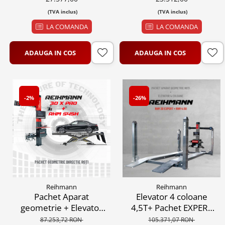
(TVA inclus)
(TVA inclus)
LA COMANDA
LA COMANDA
ADAUGA IN COS
ADAUGA IN COS
-2%
-26%
Reihmann
Reihmann
Pachet Aparat
Elevator 4 coloane
geometrie + Elevator
4,5T+ Pachet EXPERT
Foarfeca, standul este
Aparat geometrie
87.253,72 RON
105.371,07 RON