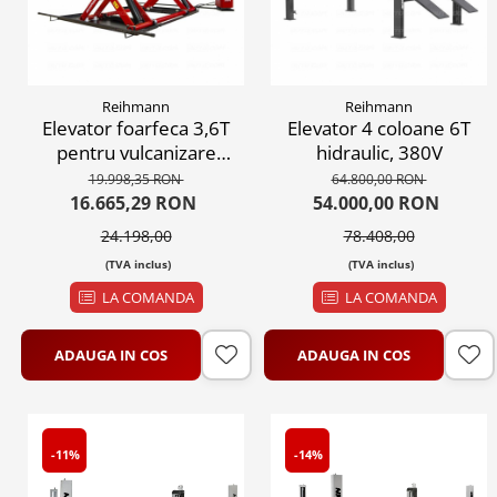
Reihmann
Reihmann
Elevator foarfeca 3,6T
Elevator 4 coloane 6T
pentru vulcanizare
hidraulic, 380V
automat, 380V
19.998,35 RON
64.800,00 RON
16.665,29 RON
54.000,00 RON
24.198,00
78.408,00
(TVA inclus)
(TVA inclus)
LA COMANDA
LA COMANDA
ADAUGA IN COS
ADAUGA IN COS
-11%
-14%