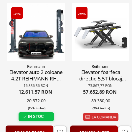
-25%
-22%
Reihmann
Reihmann
Elevator auto 2 coloane
Elevator foarfeca
4.2T REIHMANN RHM
directie 5,5T blocaj
242 PRO profesional,
manual, 380V
16.836,36 RON
73.867,77 RON
220V/380V
12.611,57 RON
57.652,89 RON
20.372,00
89.380,00
(TVA inclus)
(TVA inclus)
IN STOC
LA COMANDA