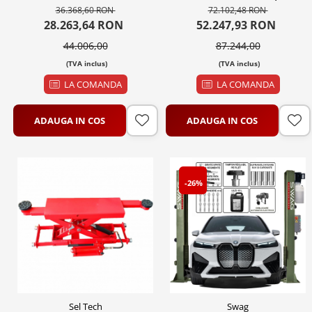
4.50 PRO - Profesional
surub, 380V
36.368,60 RON
72.102,48 RON
380V
28.263,64 RON
52.247,93 RON
44.006,00
87.244,00
(TVA inclus)
(TVA inclus)
LA COMANDA
LA COMANDA
ADAUGA IN COS
ADAUGA IN COS
-26%
Sel Tech
Swag