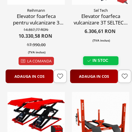
Reihmann
Sel Tech
Elevator foarfeca
Elevator foarfeca
pentru vulcanizare 3
vulcanizare 3T SELTECH
tone Reihmann cu
ST8133-220V mobil,
14.867,77 RON
6.306,61 RON
garda la sol 11,5 cm,
profesional
10.330,58 RON
(TVA inclus)
deblocare automata,
17.990,00
ridica 1000 mm, kit
(TVA inclus)
mobil pentru
deplasare, S30 PRO
LA COMANDA
IN STOC
ADAUGA IN COS
ADAUGA IN COS