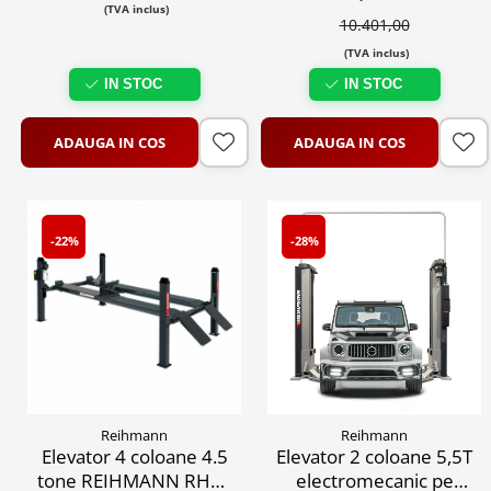
(TVA inclus)
220V/380V
10.401,00
(TVA inclus)
IN STOC
IN STOC
ADAUGA IN COS
ADAUGA IN COS
-22%
-28%
Reihmann
Reihmann
Elevator 4 coloane 4.5
Elevator 2 coloane 5,5T
tone REIHMANN RHM-
electromecanic pe