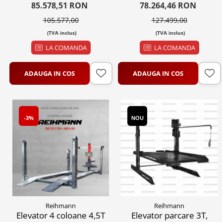
dotat cu bratul automat
directie
85.578,51 RON
78.264,46 RON
ce urca sau coboară din
105.577,00
127.499,00
buton si elevatorul
(TVA inclus)
(TVA inclus)
foarfeca proiectat
pentru geometria
LA COMANDA
LA COMANDA
rotilor
ADAUGA IN COS
ADAUGA IN COS
-3%
NOU
Reihmann
Reihmann
Elevator 4 coloane 4,5T
Elevator parcare 3T,