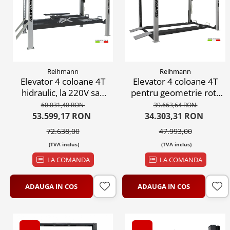
Reihmann
Reihmann
Elevator 4 coloane 4T
Elevator 4 coloane 4T
hidraulic, la 220V sau
pentru geometrie roti,
380V
380V
60.031,40 RON
39.663,64 RON
53.599,17 RON
34.303,31 RON
72.638,00
47.993,00
(TVA inclus)
(TVA inclus)
LA COMANDA
LA COMANDA
ADAUGA IN COS
ADAUGA IN COS