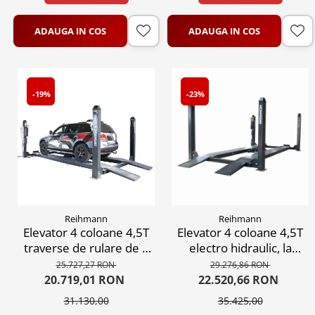
ADAUGA IN COS
ADAUGA IN COS
-19%
-23%
Reihmann
Reihmann
Elevator 4 coloane 4,5T
Elevator 4 coloane 4,5T
traverse de rulare de 5
electro hidraulic, la
m proiectat pentru
220V sau 380V
25.727,27 RON
29.276,86 RON
lucrari la directie,
20.719,01 RON
22.520,66 RON
suspensie, revizii si
31.130,00
35.425,00
intretinere, platane de