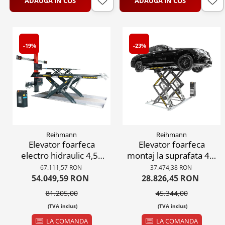
ADAUGA IN COS
ADAUGA IN COS
-19%
-23%
Reihmann
Reihmann
Elevator foarfeca
Elevator foarfeca
electro hidraulic 4,5T
montaj la suprafata 4T,
380V
380V
67.111,57 RON
37.474,38 RON
54.049,59 RON
28.826,45 RON
81.205,00
45.344,00
(TVA inclus)
(TVA inclus)
LA COMANDA
LA COMANDA