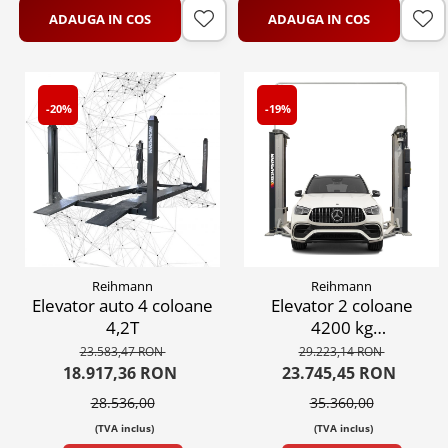
ADAUGA IN COS
ADAUGA IN COS
-20%
-19%
Reihmann
Reihmann
Elevator auto 4 coloane
Elevator 2 coloane
4,2T
4200 kg
electromecanic pe
23.583,47 RON
29.223,14 RON
surub, 380V
18.917,36 RON
23.745,45 RON
28.536,00
35.360,00
(TVA inclus)
(TVA inclus)