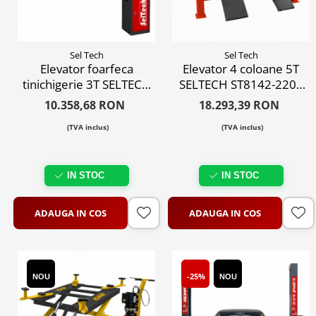
Sel Tech
Sel Tech
Elevator foarfeca
Elevator 4 coloane 5T
tinichigerie 3T SELTECH
SELTECH ST8142-220V
ST8131-220V
profesional, blocaj
10.358,68 RON
18.293,39 RON
profesional, 220V
pneumatic
(TVA inclus)
(TVA inclus)
IN STOC
IN STOC
ADAUGA IN COS
ADAUGA IN COS
-25%
NOU
NOU