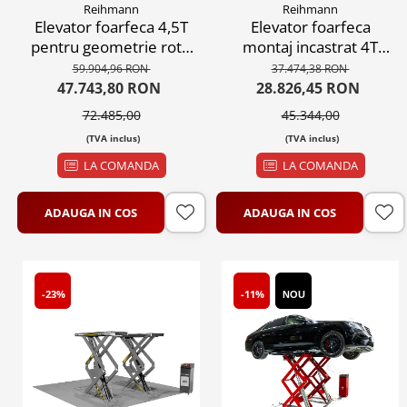
Reihmann
Reihmann
Elevator foarfeca 4,5T
Elevator foarfeca
pentru geometrie roti ,
montaj incastrat 4T
380V
electro hidraulic, 380V
59.904,96 RON
37.474,38 RON
47.743,80 RON
28.826,45 RON
72.485,00
45.344,00
(TVA inclus)
(TVA inclus)
LA COMANDA
LA COMANDA
ADAUGA IN COS
ADAUGA IN COS
-23%
-11%
NOU