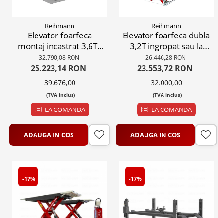
Reihmann
Reihmann
Elevator foarfeca
Elevator foarfeca dubla
montaj incastrat 3,6T -
3,2T ingropat sau la
RHM S36U
suprafata, 380V
32.790,08 RON
26.446,28 RON
25.223,14 RON
23.553,72 RON
39.676,00
32.000,00
(TVA inclus)
(TVA inclus)
LA COMANDA
LA COMANDA
ADAUGA IN COS
ADAUGA IN COS
-17%
-17%