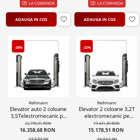
LA COMANDA
LA COMANDA
ADAUGA IN COS
ADAUGA IN COS
-28%
-22%
Reihmann
Reihmann
Elevator auto 2 coloane
Elevator 2 coloane 3,2T
3,5Telectromecanic pe
electromecanic pe
surub, 380V
surub, 380V
22.790,91 RON
19.431,40 RON
16.358,68 RON
15.178,51 RON
27.577,00
23.512,00