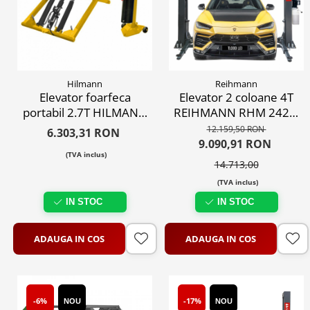
Hilmann
Reihmann
Elevator foarfeca
Elevator 2 coloane 4T
portabil 2.7T HILMANN
REIHMANN RHM 242M
HL9024 profesional
profesional, hidraulic,
12.159,50 RON
6.303,31 RON
tinichigerie, 220V
220V/380V
9.090,91 RON
(TVA inclus)
14.713,00
(TVA inclus)
IN STOC
IN STOC
ADAUGA IN COS
ADAUGA IN COS
-6%
-17%
NOU
NOU