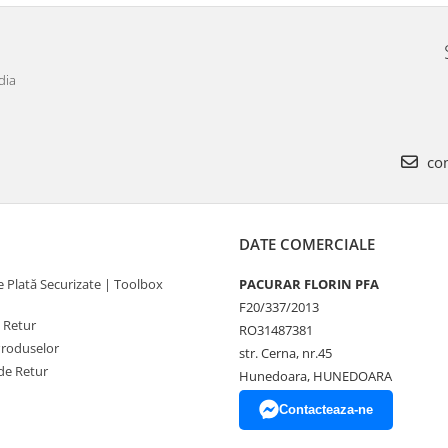
dia
com
DATE COMERCIALE
 Plată Securizate | Toolbox
PACURAR FLORIN PFA
F20/337/2013
e Retur
RO31487381
Produselor
str. Cerna, nr.45
de Retur
Hunedoara, HUNEDOARA
Contacteaza-ne