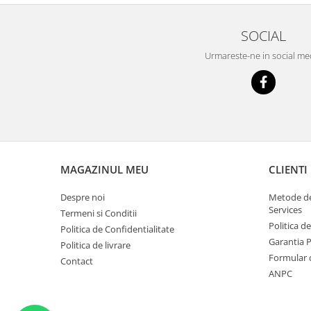
Scule supape
SOCIAL
Scule suspensie
Scule transmisie
Urmareste-ne in social me
Set / trusa chei tubulare
Set burghie si freze
Set chei
Set prelungitoare
Set surubelnite
Testare cuplu dinamometric de
MAGAZINUL MEU
CLIENTI
strangere
Trusa / Set tarozi si filiere
Despre noi
Metode de
Trusa imbus hex,torx,ribe,M-uri
Services
Termeni si Conditii
Politica d
Tubulare speciale
Politica de Confidentialitate
Garantia 
Politica de livrare
Formular 
Contact
ANPC