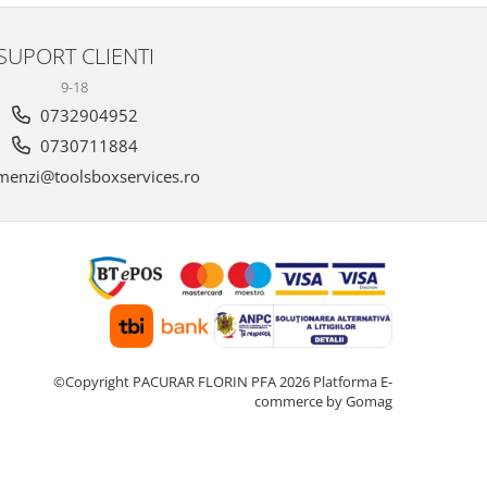
SUPORT CLIENTI
9-18
0732904952
0730711884
enzi@toolsboxservices.ro
©Copyright PACURAR FLORIN PFA 2026
Platforma E-
commerce by Gomag