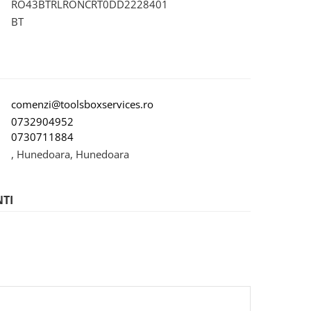
RO43BTRLRONCRT0DD2228401
BT
comenzi@toolsboxservices.ro
0732904952
0730711884
, Hunedoara, Hunedoara
NTI