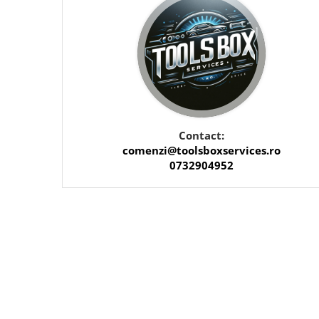
Scule pentru mecanica
Adaptoare, prelungitoare, reductii
si articulatii cardanice
Antrenor articulat si culisant
Ciocan, levier, dalti si dornuri
Cleste si set clesti
Clicheti
Perie de sarma
Contact:
comenzi@toolsboxservices.ro
Prese si extractoare
0732904952
Reparat filete
Scule camioane
Scule diverse mecanica
Scule motor
Scule Pneumatice
Scule service ulei, gresare,
combustibil
Scule sistem franare
Scule speciale