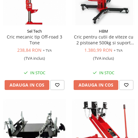
Sel Tech
HBM
Cric mecanic tip Off-road 3
Cric pentru cutii de viteze cu
Tone
2 pistoane 500kg si suport
reglabil
238,84 RON
1.380,99 RON
+ TVA
+ TVA
(TVA inclus)
(TVA inclus)
IN STOC
IN STOC
ADAUGA IN COS
ADAUGA IN COS