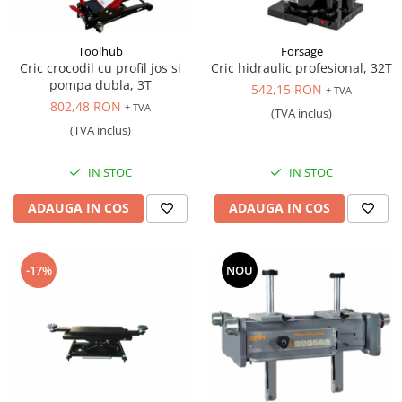
Toolhub
Forsage
Cric crocodil cu profil jos si
Cric hidraulic profesional, 32T
pompa dubla, 3T
542,15 RON
+ TVA
802,48 RON
+ TVA
(TVA inclus)
(TVA inclus)
IN STOC
IN STOC
ADAUGA IN COS
ADAUGA IN COS
-17%
NOU