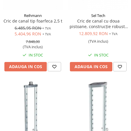
Reihmann
Sel Tech
Cric de canal tip foarfeca 2,5 t
Cric de canal cu doua
pistoane, construcție robustă
6.485,95 RON
+ TVA
și sistem de revenire
12.809,92 RON
5.404,96 RON
+ TVA
+ TVA
automată, cadru reglabil,
(TVA inclus)
7.848,00
pistoane pot fi controlate
(TVA inclus)
individual, 20 tone
IN STOC
IN STOC
ADAUGA IN COS
ADAUGA IN COS