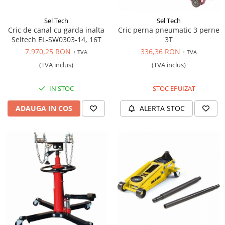
Sel Tech
Sel Tech
Cric de canal cu garda inalta
Cric perna pneumatic 3 perne
Seltech EL-SW0303-14, 16T
3T
7.970,25 RON
336,36 RON
+ TVA
+ TVA
(TVA inclus)
(TVA inclus)
IN STOC
STOC EPUIZAT
ADAUGA IN COS
ALERTA STOC