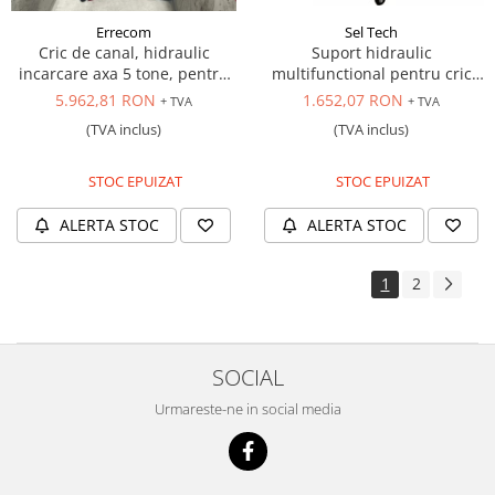
Errecom
Sel Tech
Cric de canal, hidraulic
Suport hidraulic
incarcare axa 5 tone, pentru
multifunctional pentru cric
autovehicule comerciale, grup
hidarulic
5.962,81 RON
1.652,07 RON
+ TVA
+ TVA
hidraulic de 200 bar, lant si
(TVA inclus)
(TVA inclus)
dispozitiv rapid de legare
STOC EPUIZAT
STOC EPUIZAT
ALERTA STOC
ALERTA STOC
1
2
SOCIAL
Urmareste-ne in social media