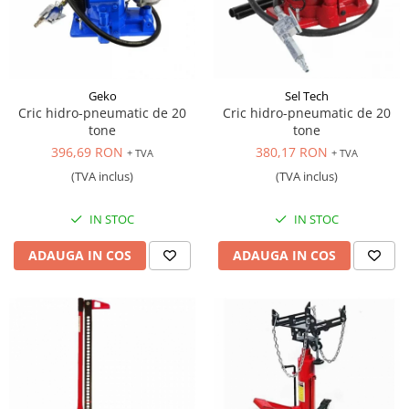
Scule transmisie
Set / trusa chei tubulare
Set burghie si freze
Set chei
Geko
Sel Tech
Set prelungitoare
Cric hidro-pneumatic de 20
Cric hidro-pneumatic de 20
Set surubelnite
tone
tone
396,69 RON
380,17 RON
Testare cuplu dinamometric de
+ TVA
+ TVA
strangere
(TVA inclus)
(TVA inclus)
Trusa / Set tarozi si filiere
Trusa imbus hex,torx,ribe,M-uri
IN STOC
IN STOC
Tubulare speciale
ADAUGA IN COS
ADAUGA IN COS