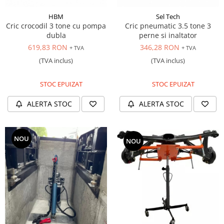
HBM
Sel Tech
Cric crocodil 3 tone cu pompa
Cric pneumatic 3.5 tone 3
dubla
perne si inaltator
619,83 RON
346,28 RON
+ TVA
+ TVA
(TVA inclus)
(TVA inclus)
STOC EPUIZAT
STOC EPUIZAT
ALERTA STOC
ALERTA STOC
NOU
NOU