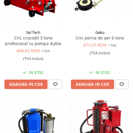
Antrenor articulat si culisant
Ciocan, levier, dalti si dornuri
Cleste si set clesti
Clicheti
Geko
Sel Tech
Cric perna de aer 6 tone
Cric crocodil 3 tone
Perie de sarma
profesional cu pompa dubla
571,07 RON
+ TVA
Prese si extractoare
468,60 RON
+ TVA
(TVA inclus)
Reparat filete
(TVA inclus)
Scule camioane
Scule diverse mecanica
IN STOC
IN STOC
Scule motor
ADAUGA IN COS
ADAUGA IN COS
Scule Pneumatice
Scule service ulei, gresare,
combustibil
Scule sistem franare
Scule speciale
Scule supape
Scule suspensie