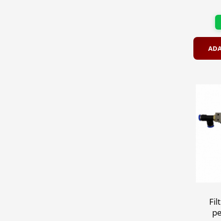
ADA
Fil
pe