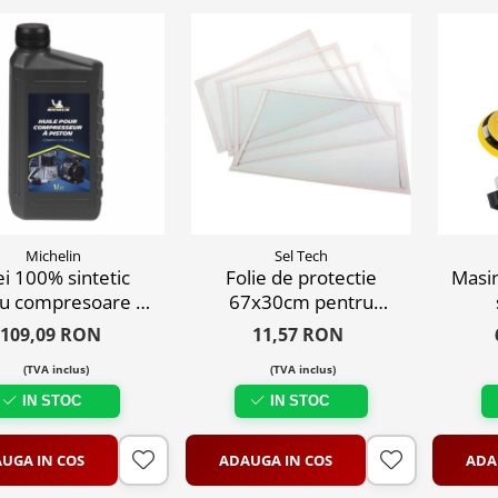
Michelin
Sel Tech
ei 100% sintetic
Folie de protectie
Masin
ru compresoare cu
67x30cm pentru
piston , 1litru
cabinele de sablat
109,09 RON
11,57 RON
industriale, cod ST8028
(TVA inclus)
(TVA inclus)
si ST8111
IN STOC
IN STOC
UGA IN COS
ADAUGA IN COS
ADA