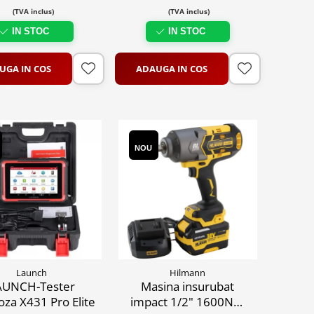
(TVA inclus)
(TVA inclus)
IN STOC
IN STOC
UGA IN COS
ADAUGA IN COS
NOU
Launch
Hilmann
AUNCH-Tester
Masina insurubat
oza X431 Pro Elite
impact 1/2" 1600Nm