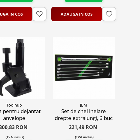
UGA IN COS
ADAUGA IN COS
Toolhub
JBM
a pentru dejantat
Set de chei inelare
anvelope
drepte extralungi, 6 buc
300,83 RON
221,49 RON
(TVA inclus)
(TVA inclus)