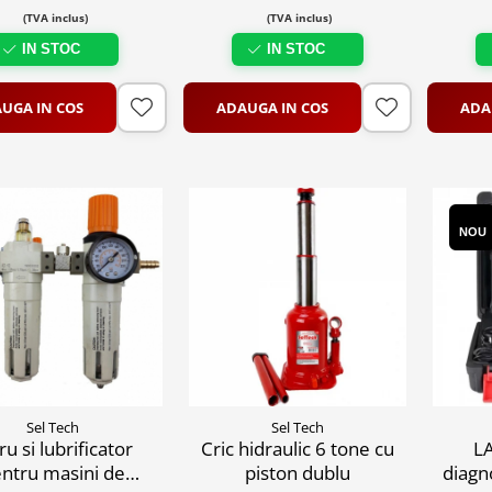
(TVA inclus)
(TVA inclus)
IN STOC
IN STOC
UGA IN COS
ADAUGA IN COS
ADA
NOU
Sel Tech
Sel Tech
tru si lubrificator
Cric hidraulic 6 tone cu
L
ntru masini de
piston dublu
diagn