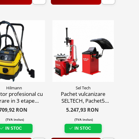
Hilmann
Sel Tech
tor profesional cu
Pachet vulcanizare
trare in 3 etape
SELTECH, Pachet5
1600W
masina dejantat si
709,92 RON
5.247,93 RON
masina echilibrat 24
(TVA inclus)
(TVA inclus)
inch, 220V
IN STOC
IN STOC