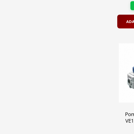
ADA
Pom
VE1