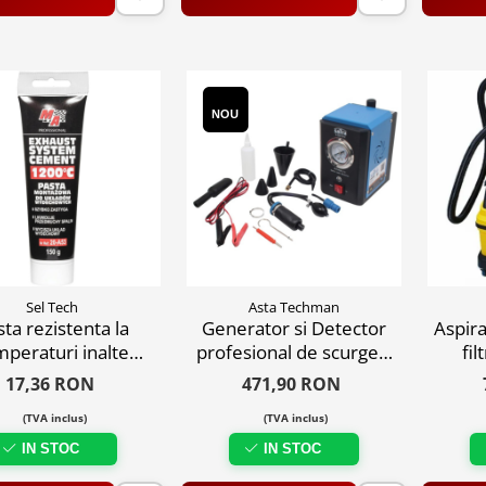
NOU
Sel Tech
Asta Techman
sta rezistenta la
Generator si Detector
Aspira
mperaturi inalte
profesional de scurgeri
fil
u reparat sistemul
cu fum, 12V
17,36 RON
471,90 RON
evacuare, 150 gr.
(TVA inclus)
(TVA inclus)
IN STOC
IN STOC