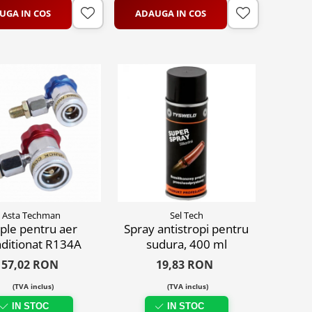
UGA IN COS
ADAUGA IN COS
Asta Techman
Sel Tech
ple pentru aer
Spray antistropi pentru
ditionat R134A
sudura, 400 ml
57,02 RON
19,83 RON
(TVA inclus)
(TVA inclus)
IN STOC
IN STOC