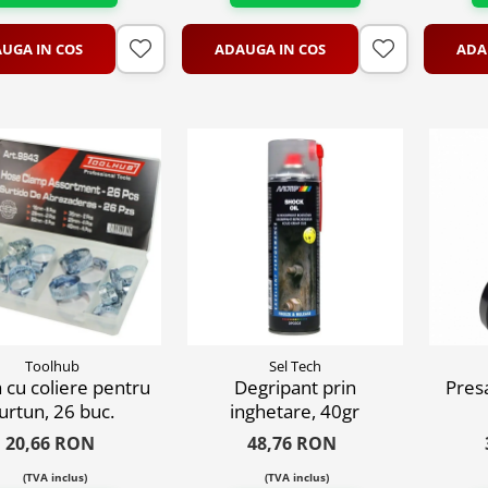
UGA IN COS
ADAUGA IN COS
ADA
Toolhub
Sel Tech
 cu coliere pentru
Degripant prin
Pres
urtun, 26 buc.
inghetare, 40gr
20,66 RON
48,76 RON
(TVA inclus)
(TVA inclus)