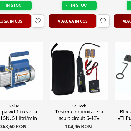
IN STOC
IN STOC
UGA IN COS
ADAUGA IN COS
ADA
Value
Sel Tech
pa vid 1 treapta
Tester continuitate si
Bloca
15N, 51 litri/min
scurt circuit 6-42V
VTI P
Citr
368,60 RON
104,96 RON