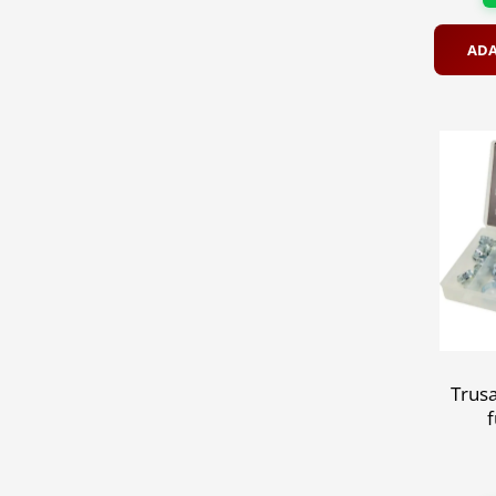
ADA
Trusa
f