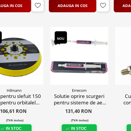
UGA IN COS
ADAUGA IN COS
ADA
NOU
Hilmann
Errecom
 pentru slefuit 150
Solutie oprire scurgeri
Cu
entru orbitalele
pentru sisteme de aer
con
Hilmann
condiționat
106,61 RON
131,40 RON
(TVA inclus)
(TVA inclus)
IN STOC
IN STOC