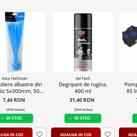
Asta Techman
Sel Tech
oliere albastre din
Degripant de rugina,
Pompa
stic 5x300mm, 50
400 ml
85 l
buc
furt
7,44 RON
31,40 RON
(TVA inclus)
(TVA inclus)
IN STOC
IN STOC
UGA IN COS
ADAUGA IN COS
ADA