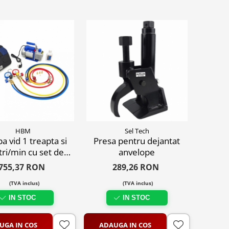
HBM
Sel Tech
 vid 1 treapta si
Presa pentru dejantat
itri/min cu set de
anvelope
une si manometre
755,37 RON
289,26 RON
(TVA inclus)
(TVA inclus)
IN STOC
IN STOC
UGA IN COS
ADAUGA IN COS