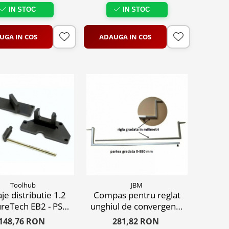
IN STOC
IN STOC
UGA IN COS
ADAUGA IN COS
Toolhub
JBM
je distributie 1.2
Compas pentru reglat
ureTech EB2 - PSA,
unghiul de convergenta
oen, Peugeot, DS,
la roti
148,76 RON
281,82 RON
Opel