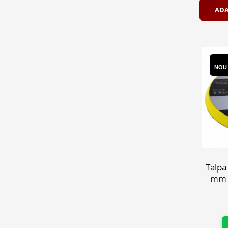
ADA
Scule supape
Scule suspensie
Scule transmisie
Set / trusa chei tubulare
Set burghie si freze
NOU
Set chei
Set prelungitoare
Set surubelnite
Testare cuplu dinamometric de
strangere
Trusa / Set tarozi si filiere
Trusa imbus hex,torx,ribe,M-uri
Tubulare speciale
Talpa
mm p