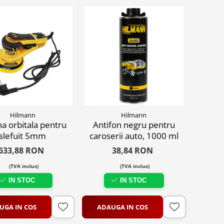
Hilmann
Hilmann
a orbitala pentru
Antifon negru pentru
slefuit 5mm
caroserii auto, 1000 ml
633,88 RON
38,84 RON
(TVA inclus)
(TVA inclus)
IN STOC
IN STOC
UGA IN COS
ADAUGA IN COS