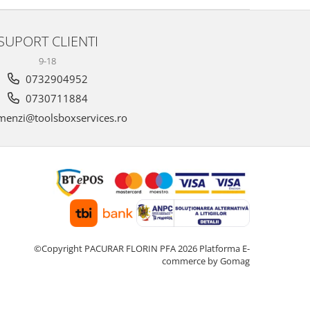
SUPORT CLIENTI
9-18
0732904952
0730711884
enzi@toolsboxservices.ro
©Copyright PACURAR FLORIN PFA 2026
Platforma E-
commerce by Gomag