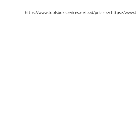
Scule pentru mecanica
Adaptoare, prelungitoare, reductii
https://www.toolsboxservices.ro/feed/price.csv
https://www.
si articulatii cardanice
Antrenor articulat si culisant
Ciocan, levier, dalti si dornuri
Cleste si set clesti
Clicheti
Perie de sarma
Prese si extractoare
Reparat filete
Scule camioane
Scule diverse mecanica
Scule motor
Scule Pneumatice
Scule service ulei, gresare,
combustibil
Scule sistem franare
Scule speciale