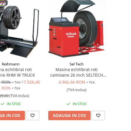
Reihmann
Sel Tech
a echilibrat roti
Masina echilibrat roti
ane RHM W TRUCK
camioane 26 inch SELTECH
ST8061 profesionala, 380V
7 RON
17.926,45
4.966,94 RON
+ TVA
+ TVA
RON
+ TVA
(TVA inclus)
29,00
(TVA inclus)
IN STOC
IN STOC
A IN COS
ADAUGA IN COS