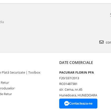
dia
com
DATE COMERCIALE
 Plată Securizate | Toolbox
PACURAR FLORIN PFA
F20/337/2013
e Retur
RO31487381
Produselor
str. Cerna, nr.45
de Retur
Hunedoara, HUNEDOARA
Contacteaza-ne