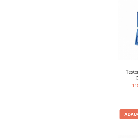
Scule pentru mecanica
Adaptoare, prelungitoare, reductii
si articulatii cardanice
Antrenor articulat si culisant
Ciocan, levier, dalti si dornuri
Cleste si set clesti
Clicheti
Perie de sarma
Prese si extractoare
Teste
Reparat filete
Scule camioane
11
Scule diverse mecanica
Scule motor
Scule Pneumatice
Scule service ulei, gresare,
ADAUG
combustibil
Scule sistem franare
Scule speciale