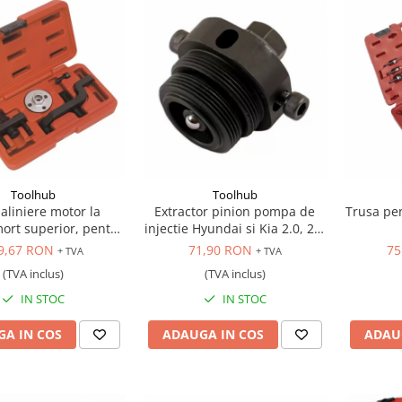
Toolhub
Toolhub
 aliniere motor la
Extractor pinion pompa de
Trusa pe
ort superior, pentru
injectie Hyundai si Kia 2.0, 2.2
ea pompei de apa si
CRDI
9,67 RON
71,90 RON
75
+ TVA
+ TVA
uirea acesteia la
(TVA inclus)
(TVA inclus)
tarea chiuloasei.
IN STOC
IN STOC
A IN COS
ADAUGA IN COS
ADAU