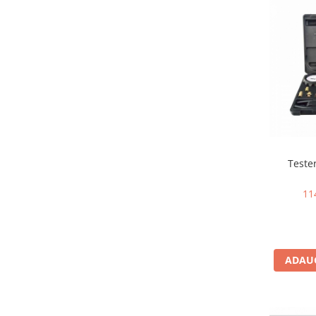
Scule supape
Scule suspensie
Scule transmisie
Set / trusa chei tubulare
Set burghie si freze
Set chei
Set prelungitoare
Set surubelnite
Testare cuplu dinamometric de
Teste
strangere
Trusa / Set tarozi si filiere
11
Trusa imbus hex,torx,ribe,M-uri
Tubulare speciale
ADAUG