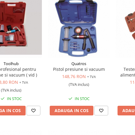
Toolhub
Quatros
profesional pentru
Pistol presiune si vacuum
Teste
e si vacuum ( vid )
aliment
148,76 RON
+ TVA
3,80 RON
11
+ TVA
(TVA inclus)
(TVA inclus)
IN STOC
IN STOC
A IN COS
ADAUGA IN COS
ADAU