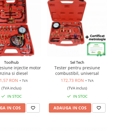
Toolhub
Sel Tech
esiune injectie motor
Tester pentru presiune
nzina si diesel
combustibil, universal
1,57 RON
172,73 RON
+ TVA
+ TVA
(TVA inclus)
(TVA inclus)
IN STOC
IN STOC
GA IN COS
ADAUGA IN COS