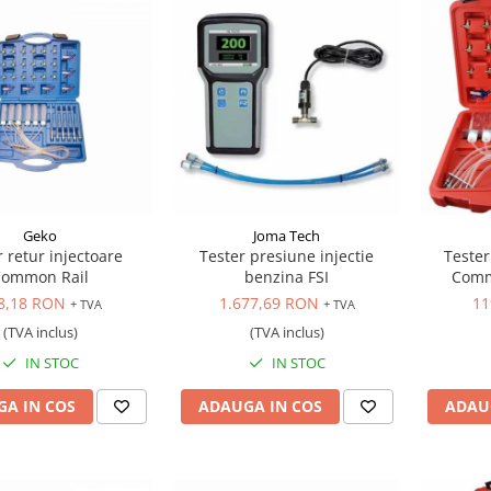
Geko
Joma Tech
r retur injectoare
Tester presiune injectie
Tester
Common Rail
benzina FSI
Comm
8,18 RON
1.677,69 RON
11
+ TVA
+ TVA
(TVA inclus)
(TVA inclus)
IN STOC
IN STOC
A IN COS
ADAUGA IN COS
ADAU