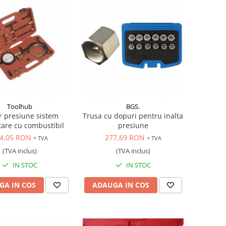
Toolhub
BGS.
r presiune sistem
Trusa cu dopuri pentru inalta
are cu combustibil
presiune
4,05 RON
277,69 RON
+ TVA
+ TVA
(TVA inclus)
(TVA inclus)
IN STOC
IN STOC
GA IN COS
ADAUGA IN COS