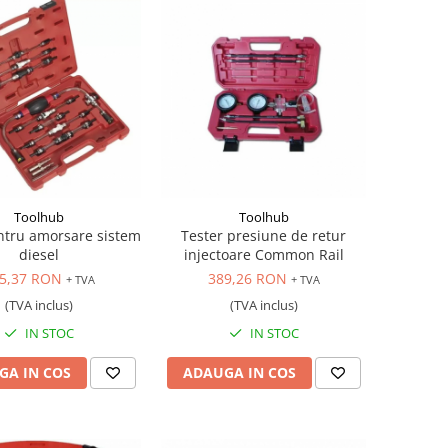
Toolhub
Toolhub
ntru amorsare sistem
Tester presiune de retur
diesel
injectoare Common Rail
5,37 RON
389,26 RON
+ TVA
+ TVA
(TVA inclus)
(TVA inclus)
IN STOC
IN STOC
GA IN COS
ADAUGA IN COS