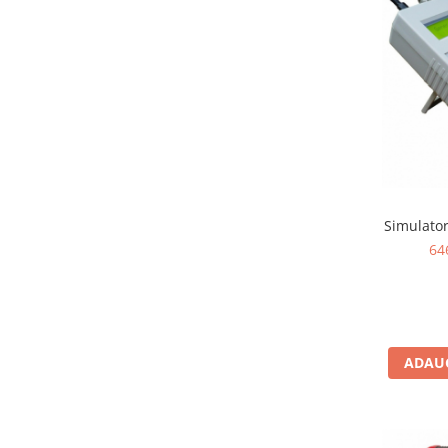
Simulator
64
ADAUG