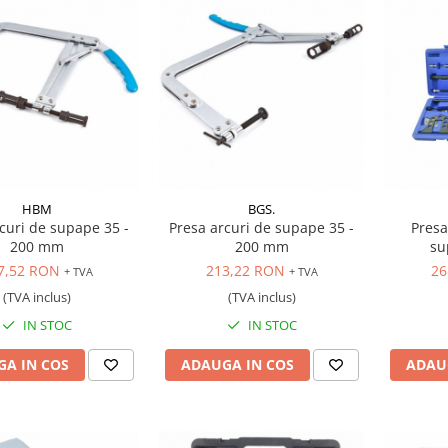
HBM
BGS.
curi de supape 35 -
Presa arcuri de supape 35 -
Presa
200 mm
200 mm
su
7,52 RON
213,22 RON
26
+ TVA
+ TVA
(TVA inclus)
(TVA inclus)
IN STOC
IN STOC
A IN COS
ADAUGA IN COS
ADAU