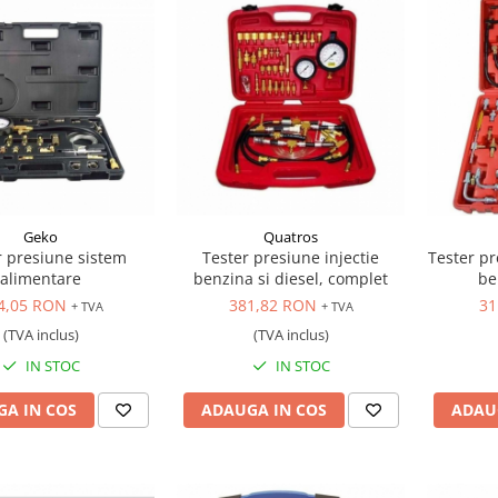
Geko
Quatros
r presiune sistem
Tester presiune injectie
Tester pr
alimentare
benzina si diesel, complet
be
4,05 RON
381,82 RON
31
+ TVA
+ TVA
(TVA inclus)
(TVA inclus)
IN STOC
IN STOC
A IN COS
ADAUGA IN COS
ADAU