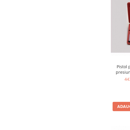
Pistol 
presiun
44
ADAUG