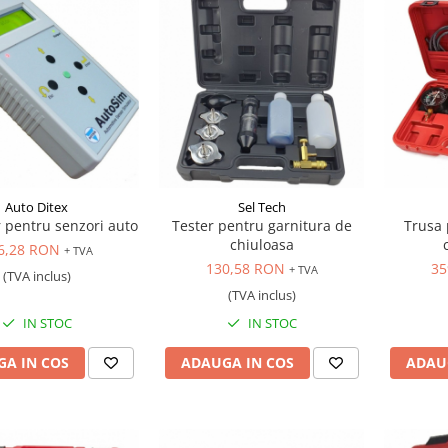
Auto Ditex
Sel Tech
 pentru senzori auto
Tester pentru garnitura de
Trusa 
chiuloasa
6,28 RON
+ TVA
130,58 RON
35
+ TVA
(TVA inclus)
(TVA inclus)
IN STOC
IN STOC
A IN COS
ADAUGA IN COS
ADAU