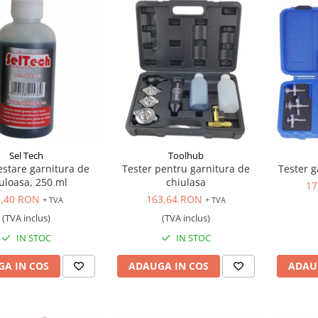
Sel Tech
Toolhub
testare garnitura de
Tester pentru garnitura de
Tester g
uloasa, 250 ml
chiulasa
17
1,40 RON
163,64 RON
+ TVA
+ TVA
(TVA inclus)
(TVA inclus)
IN STOC
IN STOC
A IN COS
ADAUGA IN COS
ADAU