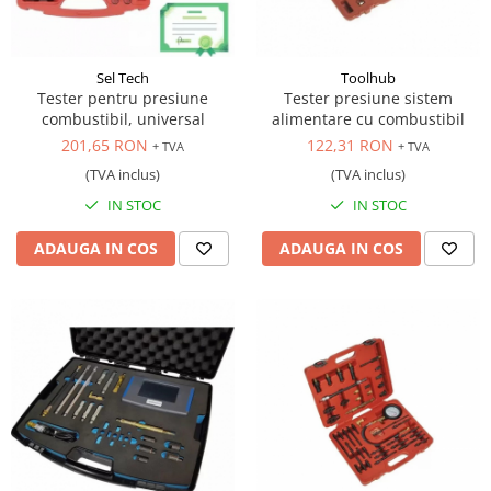
Antrenor articulat si culisant
Ciocan, levier, dalti si dornuri
Sel Tech
Toolhub
Cleste si set clesti
Tester pentru presiune
Tester presiune sistem
Clicheti
combustibil, universal
alimentare cu combustibil
Perie de sarma
201,65 RON
122,31 RON
+ TVA
+ TVA
Prese si extractoare
(TVA inclus)
(TVA inclus)
Reparat filete
IN STOC
IN STOC
Scule camioane
ADAUGA IN COS
ADAUGA IN COS
Scule diverse mecanica
Scule motor
Scule Pneumatice
Scule service ulei, gresare,
combustibil
Scule sistem franare
Scule speciale
Scule supape
Scule suspensie