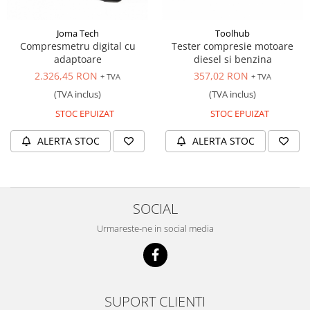
Scule transmisie
Set / trusa chei tubulare
Joma Tech
Toolhub
Set burghie si freze
Compresmetru digital cu
Tester compresie motoare
adaptoare
diesel si benzina
Set chei
2.326,45 RON
357,02 RON
+ TVA
+ TVA
Set prelungitoare
(TVA inclus)
(TVA inclus)
Set surubelnite
STOC EPUIZAT
STOC EPUIZAT
Testare cuplu dinamometric de
strangere
ALERTA STOC
ALERTA STOC
Trusa / Set tarozi si filiere
Trusa imbus hex,torx,ribe,M-uri
Tubulare speciale
SOCIAL
Urmareste-ne in social media
SUPORT CLIENTI