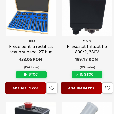
HBM
OMG
Freze pentru rectificat
Presostat trifazat tip
scaun supape, 27 buc.
890/2, 380V
433,06 RON
199,17 RON
(TVA inclus)
(TVA inclus)
IN STOC
IN STOC
ADAUGA IN COS
ADAUGA IN COS