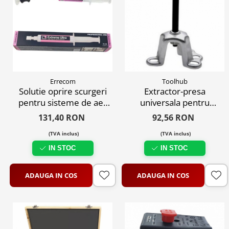
Errecom
Toolhub
Solutie oprire scurgeri
Extractor-presa
pentru sisteme de aer
universala pentru
condiționat
tamburi
131,40 RON
92,56 RON
(TVA inclus)
(TVA inclus)
IN STOC
IN STOC
ADAUGA IN COS
ADAUGA IN COS