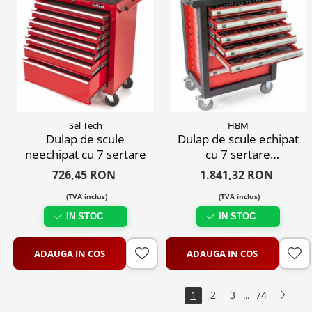
Sel Tech
HBM
Dulap de scule
Dulap de scule echipat
neechipat cu 7 sertare
cu 7 sertare
profesionale,196 piese
726,45 RON
1.841,32 RON
(TVA inclus)
(TVA inclus)
IN STOC
IN STOC
ADAUGA IN COS
ADAUGA IN COS
1
2
3
74
...