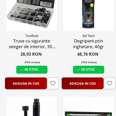
Toolhub
Sel Tech
Truse cu sigurante
Degripant prin
seeger de interior, 300
inghetare, 40gr
buc.
28,93 RON
48,76 RON
(TVA inclus)
(TVA inclus)
IN STOC
IN STOC
ADAUGA IN COS
ADAUGA IN COS