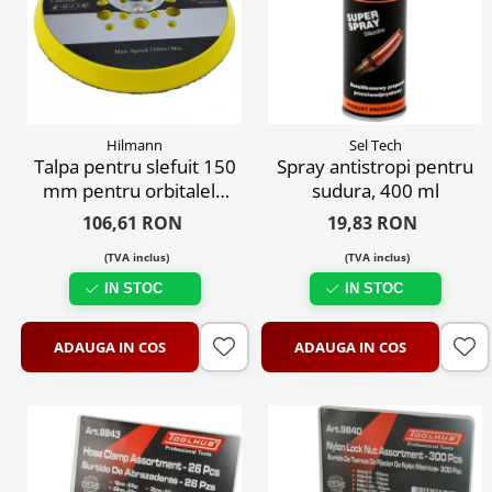
Hilmann
Sel Tech
Talpa pentru slefuit 150
Spray antistropi pentru
mm pentru orbitalele
sudura, 400 ml
Hilmann
106,61 RON
19,83 RON
(TVA inclus)
(TVA inclus)
IN STOC
IN STOC
ADAUGA IN COS
ADAUGA IN COS