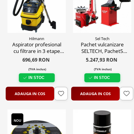
Hilmann
Sel Tech
Aspirator profesional
Pachet vulcanizare
cu filtrare in 3 etape
SELTECH, Pachet5
1600W
masina dejantat si
696,69 RON
5.247,93 RON
masina echilibrat 24
(TVA inclus)
(TVA inclus)
inch, 220V
IN STOC
IN STOC
ADAUGA IN COS
ADAUGA IN COS
NOU