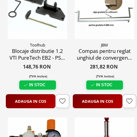
Toolhub
JBM
Blocaje distributie 1.2
Compas pentru reglat
VTI PureTech EB2 - PSA,
unghiul de convergenta
Citroen, Peugeot, DS,
la roti
148,76 RON
281,82 RON
Opel
(TVA inclus)
(TVA inclus)
IN STOC
IN STOC
ADAUGA IN COS
ADAUGA IN COS