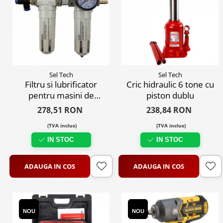
Sel Tech
Sel Tech
Filtru si lubrificator
Cric hidraulic 6 tone cu
pentru masini de
piston dublu
dejantat
278,51 RON
238,84 RON
(TVA inclus)
(TVA inclus)
IN STOC
IN STOC
ADAUGA IN COS
ADAUGA IN COS
NOU
NOU