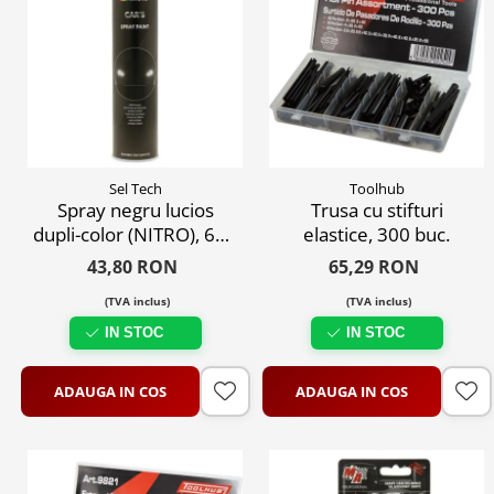
Sel Tech
Toolhub
Spray negru lucios
Trusa cu stifturi
dupli-color (NITRO), 600
elastice, 300 buc.
ml
43,80 RON
65,29 RON
(TVA inclus)
(TVA inclus)
IN STOC
IN STOC
ADAUGA IN COS
ADAUGA IN COS