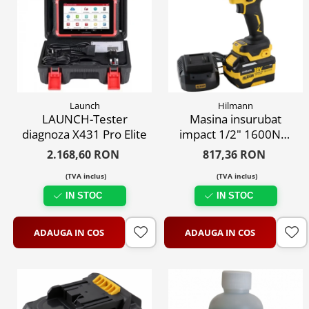
Launch
Hilmann
LAUNCH-Tester
Masina insurubat
diagnoza X431 Pro Elite
impact 1/2" 1600Nm
HILMANN HL4209
2.168,60 RON
817,36 RON
acumulator 6Ah, 18V
(TVA inclus)
(TVA inclus)
IN STOC
IN STOC
ADAUGA IN COS
ADAUGA IN COS