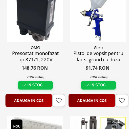
OMG
Geko
Presostat monofazat
Pistol de vopsit pentru
tip 871/1, 220V
lac si grund cu duza
2.5mm
148,76 RON
91,74 RON
(TVA inclus)
(TVA inclus)
IN STOC
IN STOC
ADAUGA IN COS
ADAUGA IN COS
NOU