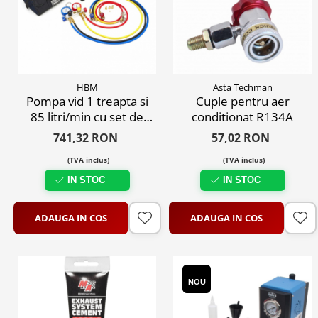
Scule transmisie
Set / trusa chei tubulare
Set burghie si freze
Set chei
Set prelungitoare
HBM
Asta Techman
Pompa vid 1 treapta si
Cuple pentru aer
Set surubelnite
85 litri/min cu set de
conditionat R134A
Testare cuplu dinamometric de
furtune si manometre
strangere
741,32 RON
57,02 RON
Trusa / Set tarozi si filiere
(TVA inclus)
(TVA inclus)
Trusa imbus hex,torx,ribe,M-uri
IN STOC
IN STOC
Tubulare speciale
ADAUGA IN COS
ADAUGA IN COS
NOU