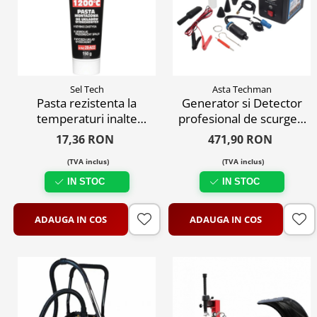
Sel Tech
Asta Techman
Pasta rezistenta la
Generator si Detector
temperaturi inalte
profesional de scurgeri
pentru reparat sistemul
cu fum, 12V
17,36 RON
471,90 RON
de evacuare, 150 gr.
(TVA inclus)
(TVA inclus)
IN STOC
IN STOC
ADAUGA IN COS
ADAUGA IN COS