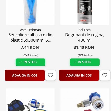
Antrenor articulat si culisant
Ciocan, levier, dalti si dornuri
Cleste si set clesti
Clicheti
Asta Techman
Sel Tech
Perie de sarma
Set coliere albastre din
Degripant de rugina,
Prese si extractoare
plastic 5x300mm, 50
400 ml
Reparat filete
buc
7,44 RON
31,40 RON
Scule camioane
(TVA inclus)
(TVA inclus)
Scule diverse mecanica
IN STOC
IN STOC
Scule motor
Scule Pneumatice
ADAUGA IN COS
ADAUGA IN COS
Scule service ulei, gresare,
combustibil
Scule sistem franare
Scule speciale
Scule supape
Scule suspensie