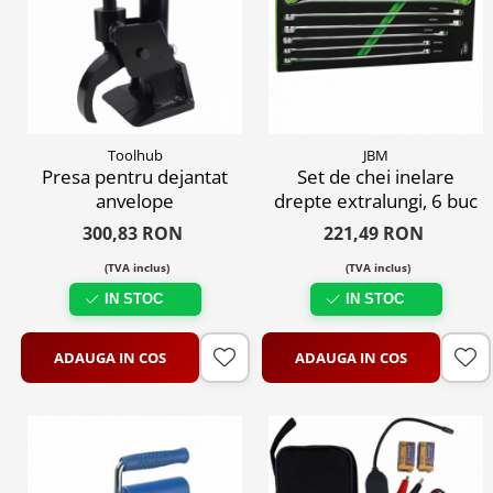
Toolhub
JBM
Presa pentru dejantat
Set de chei inelare
anvelope
drepte extralungi, 6 buc
300,83 RON
221,49 RON
(TVA inclus)
(TVA inclus)
IN STOC
IN STOC
ADAUGA IN COS
ADAUGA IN COS