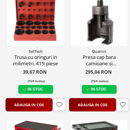
Sel Tech
Quatros
Trusa cu oringuri in
Presa cap bara
milimetri, 419 piese
camioane si
utilaje,39mm
39,67 RON
295,04 RON
(TVA inclus)
(TVA inclus)
IN STOC
IN STOC
ADAUGA IN COS
ADAUGA IN COS