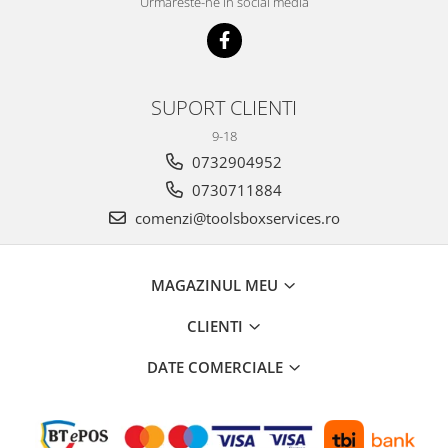
Urmareste-ne in social media
SUPORT CLIENTI
9-18
0732904952
0730711884
comenzi@toolsboxservices.ro
MAGAZINUL MEU
CLIENTI
DATE COMERCIALE