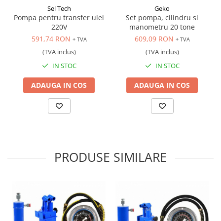
Scule transmisie
Sel Tech
Geko
Pompa pentru transfer ulei
Set pompa, cilindru si
Set / trusa chei tubulare
220V
manometru 20 tone
Set burghie si freze
591,74 RON
609,09 RON
+ TVA
+ TVA
Set chei
(TVA inclus)
(TVA inclus)
Set prelungitoare
IN STOC
IN STOC
Set surubelnite
Testare cuplu dinamometric de
ADAUGA IN COS
ADAUGA IN COS
strangere
Trusa / Set tarozi si filiere
Trusa imbus hex,torx,ribe,M-uri
Tubulare speciale
PRODUSE SIMILARE