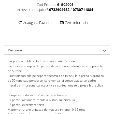
Scule motor
Cod Produs:
G-G02005
Elevator motociclete
Ai nevoie de ajutor?
0732904952
/
0730711884
Blocaje distributie
Elevator parcare
Ceas comparator
Girafa, macara motor
Adauga la Favorite
Cere informatii
Scule AdBlue
Masa hidraulica
Scule bujii, bujii incandescente
Presa hidraulica stationara
Scule electrice motor
Scule si echipamente spalatorie
Scule esapament
auto
Scule injectie
Descriere
Consumabile spalatorii auto
Scule injectoare
Curatitor cu presiune
Set pompa dubla, cilindru si manometru 50tone
Scule montat, demontat segmenti
- setul este compus din partea de actionare hidraulica de la presele
Scule spalatorii auto
Scule pentru fulii, ax came, curele
de 50tone
si pinioane
- sunt disponibile pe separat pentru a se inlocui la o presa hidraulica
de 50 tone sau pentru cei care vor sa isi construiasca un cadru
Scule sistem racire
metalic si impreuna cu acest kit sa confectioneze o presa hidraulica
Scule turbosuflante
Tester compresie
Pompa este dubla cu 2 viteze de actionate :
- 1 pentru actionare rapida a pistonului hidraulic ,
Scule pentru mecanica
- 2 pentru exercitare forta
Adaptoare, prelungitoare, reductii
Manometrul are unitatea de masura in tone : 0-65 tone
si articulatii cardanice