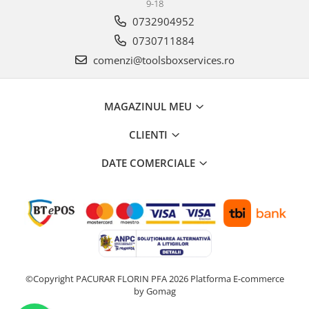
9-18
Antrenor articulat si culisant
0732904952
Ciocan, levier, dalti si dornuri
0730711884
Cleste si set clesti
comenzi@toolsboxservices.ro
Clicheti
Perie de sarma
MAGAZINUL MEU
Prese si extractoare
Reparat filete
CLIENTI
Scule camioane
Scule diverse mecanica
DATE COMERCIALE
Scule motor
Scule Pneumatice
Scule service ulei, gresare,
combustibil
Scule sistem franare
Scule speciale
©Copyright PACURAR FLORIN PFA 2026
Platforma E-commerce
Scule supape
by Gomag
Scule suspensie