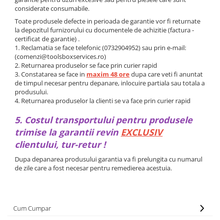
Masina verticala de gaurit
Aparat sudura plastic
considerate consumabile.
Carucior pentru scule
Scule echilibrat roti
Seeger, coliere, suruburi, saibe,
Pachet M12
Cleste tinichigerie
piulite, arcuri, splinturi
Toate produsele defecte in perioada de garantie vor fi returnate
Compresoare
Set / tubulare antifurt si prezon
la depozitul furnizorului cu documentele de achizitie (factura -
Pachet M18
uzat
Diverse scule si consumabile
Cutie si geanta de scule
Spray auto
certificat de garantie) .
sudura
Pachet scule electrice
Trusa / Set tubulare pentru jenti
Dulap de scule
1. Reclamatia se face telefonic (0732904952) sau prin e-mail:
Uleiuri, vaselina
aluminiu
Invertor sudura
(comenzi@toolsboxservices.ro)
Pistol aer cald
Echipamente de incalzire spatii
2. Returnarea produselor se face prin curier rapid
Vulcanizare mobila
Masini de taiat tabla
Pistol de batut cuie si capsator
Echipamente protectie & lucru
3. Constatarea se face in
maxim 48 ore
dupa care veti fi anuntat
Pistol pneumatic de curatat cu ace
Polizor de banc
de timpul necesar pentru depanare, inlocuire partiala sau totala a
Masina de spalat cu ultrasunete
produsului.
Presa hidraulica pentru caroserii
Redresor auto
Masina de spalat piese
4. Returnarea produselor la clienti se va face prin curier rapid
Presa indoit tevi
Robot pornire 12 - 24V
Menghina, Nicovala
Presa redresat caroserii
5. Costul transportului pentru produsele
Rola, tambur retractabil 220V
Piese schimb compresoare
trimise la garantii revin
EXCLUSIV
Scule faltuit tabla
Scule electrice cu acumulatori
Scaun si Pat
clientului, tur-retur !
Scule parbrize
Scule electricieni auto
Tun de aer, Butelie aer
Scule, accesorii si consumabile
Scule electronisti
Dupa depanarea produsului garantia va fi prelungita cu numarul
Uscator pentru aer comprimat
vopsitorii auto
de zile care a fost necesar pentru remedierea acestuia.
Scule lipit si cositorit
Elevatoare auto
Scule, accesorii sudura
Scule sistem electric
Elevator 2 coloane
Tester acumulatori
Elevator 4 coloane
Cum Cumpar
Tester instalatii electrice
Elevator foarfeca