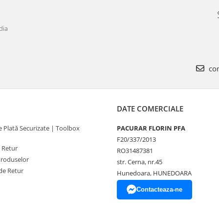
dia
com
DATE COMERCIALE
 Plată Securizate | Toolbox
PACURAR FLORIN PFA
F20/337/2013
e Retur
RO31487381
Produselor
str. Cerna, nr.45
de Retur
Hunedoara, HUNEDOARA
Contacteaza-ne