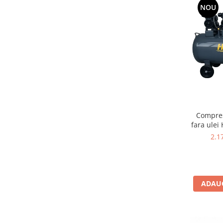
NOU
Scule supape
Scule suspensie
Scule transmisie
Set / trusa chei tubulare
Set burghie si freze
Set chei
Set prelungitoare
Set surubelnite
Testare cuplu dinamometric de
Compres
strangere
fara ulei
Trusa / Set tarozi si filiere
2.1
Trusa imbus hex,torx,ribe,M-uri
Tubulare speciale
ADAUG