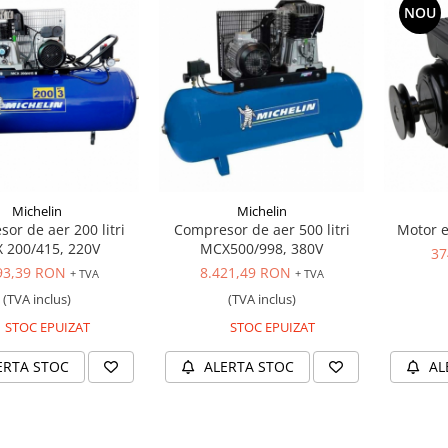
NOU
Michelin
Michelin
or de aer 200 litri
Compresor de aer 500 litri
Motor e
 200/415, 220V
MCX500/998, 380V
37
93,39 RON
8.421,49 RON
+ TVA
+ TVA
(TVA inclus)
(TVA inclus)
STOC EPUIZAT
STOC EPUIZAT
ERTA STOC
ALERTA STOC
AL