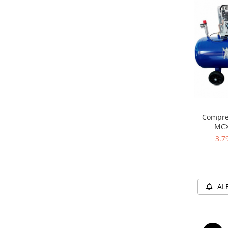
Compres
MCX
3.7
AL