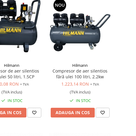
NOU
Hilmann
Hilmann
or de aer silentios
Compresor de aer silentios
ulei 50 litri, 1.5CP
fără ulei 100 litri, 2.2kw
0,08 RON
1.223,14 RON
+ TVA
+ TVA
(TVA inclus)
(TVA inclus)
IN STOC
IN STOC
GA IN COS
ADAUGA IN COS