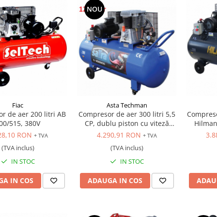
NOU
Fiac
Asta Techman
 de aer 200 litri AB
Compresor de aer 300 litri 5,5
Compreso
00/515, 380V
CP, dublu piston cu viteză
Hilmann
mică, pistoanele din aluminiu
motor 4 
28,10 RON
4.290,91 RON
3.8
+ TVA
+ TVA
și cilindrii din fontă, 380V
10 bar
(TVA inclus)
(TVA inclus)
L/min, de
2 cilindr
IN STOC
IN STOC
unge
A IN COS
ADAUGA IN COS
ADAU