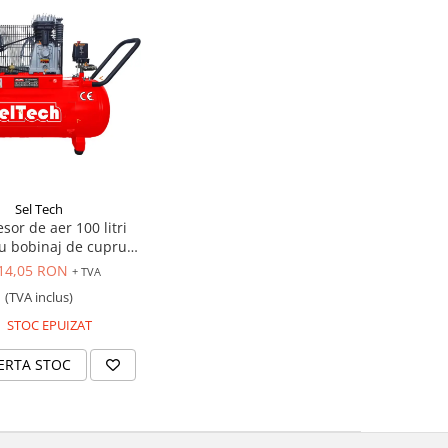
Sel Tech
or de aer 100 litri
u bobinaj de cupru,
220V
14,05 RON
+ TVA
(TVA inclus)
STOC EPUIZAT
ERTA STOC