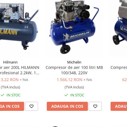
Hilmann
Michelin
r aer 200L HILMANN
Compresor de aer 100 litri MB
Compreso
rofesional 2.2kW, 10
100/348, 220V
bar, 220V
13,22 RON
1.566,12 RON
62
+ TVA
+ TVA
(TVA inclus)
(TVA inclus)
IN STOC
IN STOC
A IN COS
ADAUGA IN COS
ADAU