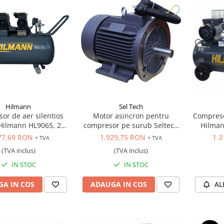
Hilmann
Sel Tech
or de aer silentios
Motor asincron pentru
Compreso
 Hilmann HL9065, 200
compresor pe surub Seltech
Hilmann
litri, 3.3 kW
ST1642 de 7.5 kw, 380V
motor 
77,69 RON
1.929,75 RON
1.3
+ TVA
+ TVA
cupru, 
(TVA inclus)
(TVA inclus)
320 L/mi
L/min, 2 
IN STOC
IN STOC
curea, 
A IN COS
ADAUGA IN COS
AL