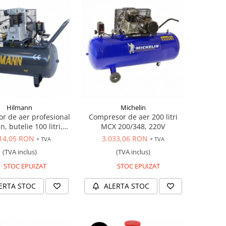
Hilmann
Michelin
r de aer profesional
Compresor de aer 200 litri
, butelie 100 litri,
MCX 200/348, 220V
2.2 kW bobinaj de
14,05 RON
3.033,06 RON
+ TVA
+ TVA
10 bar/debit aspirat
(TVA inclus)
(TVA inclus)
n, debit refulat 250
cilindri, transmisie cu
STOC EPUIZAT
STOC EPUIZAT
ungere cu ulei, 220V
ERTA STOC
ALERTA STOC