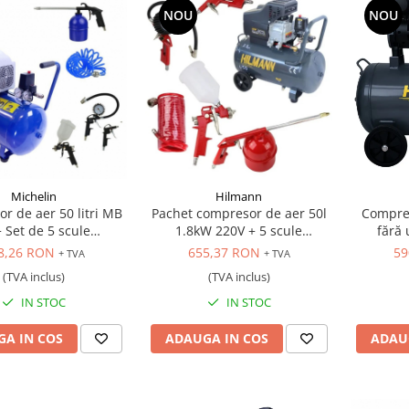
NOU
NOU
Michelin
Hilmann
r de aer 50 litri MB
Pachet compresor de aer 50l
Compres
+ Set de 5 scule
1.8kW 220V + 5 scule
fără 
pneumatice
pneumatice
8,26 RON
655,37 RON
59
+ TVA
+ TVA
(TVA inclus)
(TVA inclus)
IN STOC
IN STOC
A IN COS
ADAUGA IN COS
ADAU