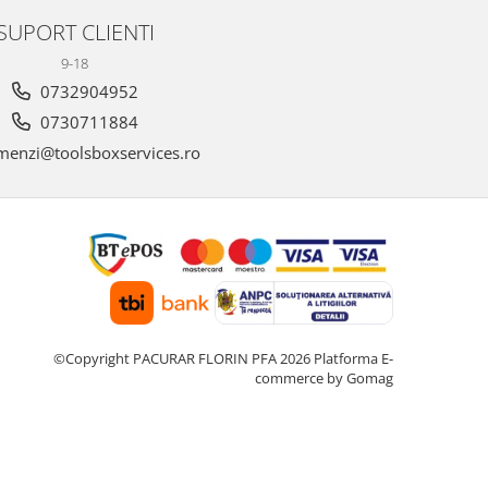
SUPORT CLIENTI
9-18
0732904952
0730711884
enzi@toolsboxservices.ro
©Copyright PACURAR FLORIN PFA 2026
Platforma E-
commerce by Gomag