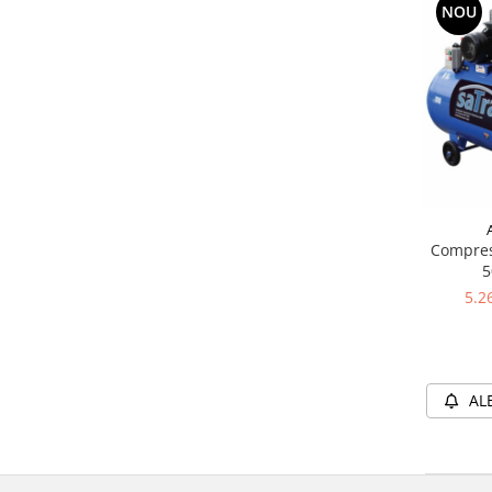
NOU
Compres
5
5.2
AL