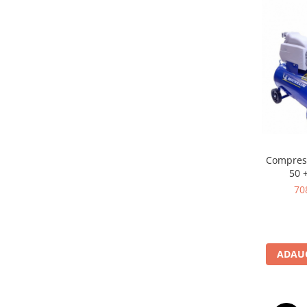
Scule pentru mecanica
Adaptoare, prelungitoare, reductii
si articulatii cardanice
Antrenor articulat si culisant
Ciocan, levier, dalti si dornuri
Cleste si set clesti
Clicheti
Perie de sarma
Prese si extractoare
Compreso
Reparat filete
50 
Scule camioane
70
Scule diverse mecanica
Scule motor
Scule Pneumatice
Scule service ulei, gresare,
ADAUG
combustibil
Scule sistem franare
Scule speciale