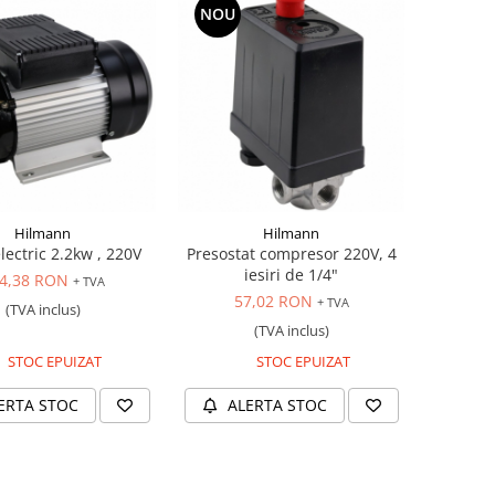
NOU
Hilmann
Hilmann
lectric 2.2kw , 220V
Presostat compresor 220V, 4
iesiri de 1/4"
4,38 RON
+ TVA
57,02 RON
+ TVA
(TVA inclus)
(TVA inclus)
STOC EPUIZAT
STOC EPUIZAT
ERTA STOC
ALERTA STOC