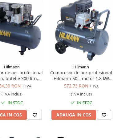
Hilmann
Hilmann
r de aer profesional
Compresor de aer profesional
, butelie 300 litri,
Hilmann 50L, motor 1.8 kW
Kw bobinaj de cupru,
bobinaj de cupru, presiune de
84,30 RON
572,73 RON
+ TVA
+ TVA
/debit aspirat 720
lucru 8 bar, debit de aer
(TVA inclus)
(TVA inclus)
bit refulat 580 L/min,
refulat 230 L/min, transmisie
i, transmisie cu curea,
directa, ungere cu ulei și nivel
IN STOC
IN STOC
re cu ulei, 380V
de zgomot de 75 dB, 220V
GA IN COS
ADAUGA IN COS