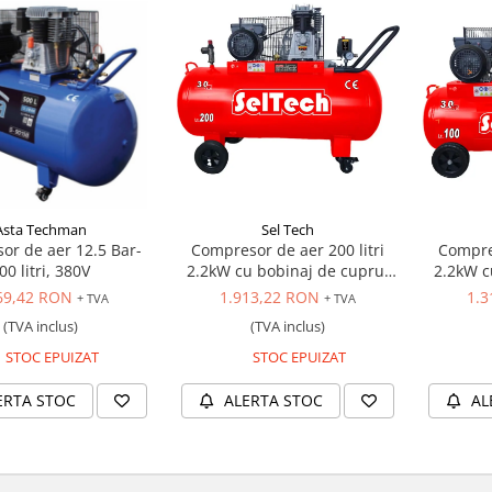
Asta Techman
Sel Tech
or de aer 12.5 Bar-
Compresor de aer 200 litri
Compres
00 litri, 380V
2.2kW cu bobinaj de cupru,
2.2kW c
220V
69,42 RON
1.913,22 RON
1.3
+ TVA
+ TVA
(TVA inclus)
(TVA inclus)
STOC EPUIZAT
STOC EPUIZAT
ERTA STOC
ALERTA STOC
AL