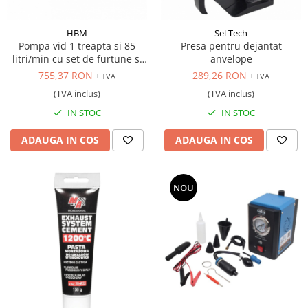
Scule transmisie
Set / trusa chei tubulare
HBM
Sel Tech
Set burghie si freze
Pompa vid 1 treapta si 85
Presa pentru dejantat
litri/min cu set de furtune si
anvelope
Set chei
manometre
755,37 RON
289,26 RON
+ TVA
+ TVA
Set prelungitoare
(TVA inclus)
(TVA inclus)
Set surubelnite
IN STOC
IN STOC
Testare cuplu dinamometric de
strangere
ADAUGA IN COS
ADAUGA IN COS
Trusa / Set tarozi si filiere
Trusa imbus hex,torx,ribe,M-uri
Tubulare speciale
NOU