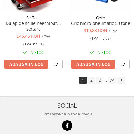
Sel Tech
Geko
Dulap de scule neechipat, 5
Cric hidro-pneumatic 50 tone
sertare
919,83 RON
+ TVA
545,45 RON
+ TVA
(TVA inclus)
(TVA inclus)
IN STOC
IN STOC
ADAUGA IN COS
ADAUGA IN COS
1
2
3
74
...
SOCIAL
Urmareste-ne in social media