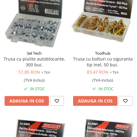
Sel Tech
Toolhub
Trusa cu piulite autoblocante,
Trusa cu bolturi cu siguranta
300 buc.
tip inel, 50 buc.
57,85 RON
83,47 RON
+ TVA
+ TVA
(TVA inclus)
(TVA inclus)
IN STOC
IN STOC
ADAUGA IN COS
ADAUGA IN COS