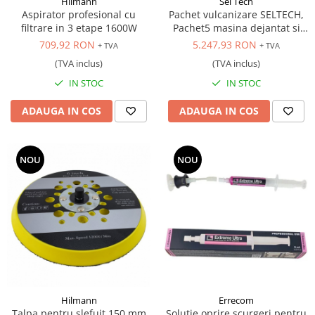
Hilmann
Sel Tech
Aspirator profesional cu
Pachet vulcanizare SELTECH,
filtrare in 3 etape 1600W
Pachet5 masina dejantat si
masina echilibrat 24 inch,
709,92 RON
5.247,93 RON
+ TVA
+ TVA
220V
(TVA inclus)
(TVA inclus)
IN STOC
IN STOC
ADAUGA IN COS
ADAUGA IN COS
NOU
NOU
Hilmann
Errecom
Talpa pentru slefuit 150 mm
Solutie oprire scurgeri pentru