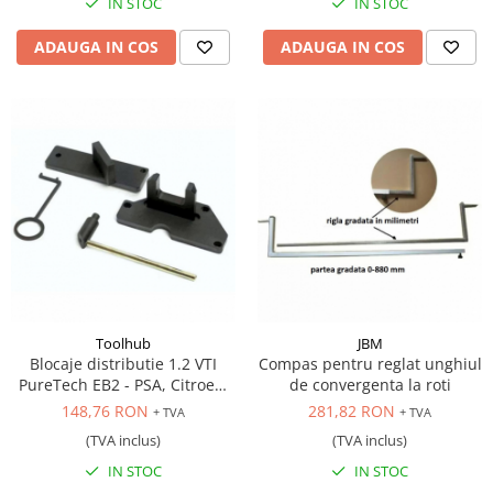
IN STOC
IN STOC
ADAUGA IN COS
ADAUGA IN COS
Toolhub
JBM
Blocaje distributie 1.2 VTI
Compas pentru reglat unghiul
PureTech EB2 - PSA, Citroen,
de convergenta la roti
Peugeot, DS, Opel
148,76 RON
281,82 RON
+ TVA
+ TVA
(TVA inclus)
(TVA inclus)
IN STOC
IN STOC