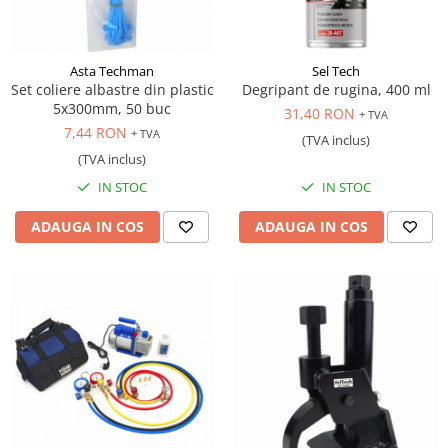
Antrenor articulat si culisant
Ciocan, levier, dalti si dornuri
Asta Techman
Sel Tech
Cleste si set clesti
Set coliere albastre din plastic
Degripant de rugina, 400 ml
Clicheti
5x300mm, 50 buc
31,40 RON
+ TVA
Perie de sarma
7,44 RON
+ TVA
(TVA inclus)
Prese si extractoare
(TVA inclus)
Reparat filete
IN STOC
IN STOC
Scule camioane
ADAUGA IN COS
ADAUGA IN COS
Scule diverse mecanica
Scule motor
Scule Pneumatice
Scule service ulei, gresare,
combustibil
Scule sistem franare
Scule speciale
Scule supape
Scule suspensie