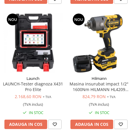
NOU
NOU
Launch
Hilmann
LAUNCH-Tester diagnoza X431
Masina insurubat impact 1/2"
Pro Elite
1600Nm HILMANN HL4209
acumulator 6Ah, 18V
2.168,60 RON
824,79 RON
+ TVA
+ TVA
(TVA inclus)
(TVA inclus)
IN STOC
IN STOC
ADAUGA IN COS
ADAUGA IN COS