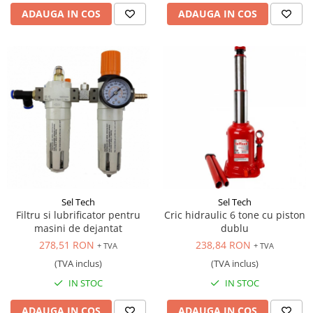
ADAUGA IN COS
ADAUGA IN COS
Sel Tech
Sel Tech
Filtru si lubrificator pentru
Cric hidraulic 6 tone cu piston
masini de dejantat
dublu
278,51 RON
238,84 RON
+ TVA
+ TVA
(TVA inclus)
(TVA inclus)
IN STOC
IN STOC
ADAUGA IN COS
ADAUGA IN COS