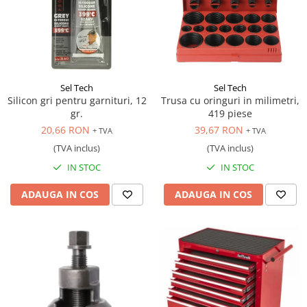
Sel Tech
Sel Tech
Silicon gri pentru garnituri, 12
Trusa cu oringuri in milimetri,
gr.
419 piese
20,66 RON
39,67 RON
+ TVA
+ TVA
(TVA inclus)
(TVA inclus)
IN STOC
IN STOC
ADAUGA IN COS
ADAUGA IN COS