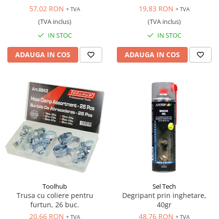
57,02 RON
19,83 RON
+ TVA
+ TVA
(TVA inclus)
(TVA inclus)
IN STOC
IN STOC
ADAUGA IN COS
ADAUGA IN COS
Toolhub
Sel Tech
Trusa cu coliere pentru
Degripant prin inghetare,
furtun, 26 buc.
40gr
20,66 RON
48,76 RON
+ TVA
+ TVA