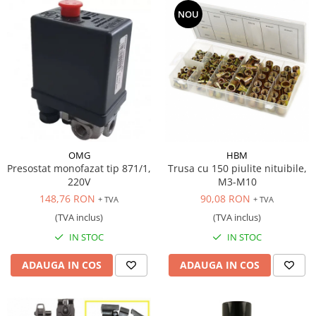
NOU
OMG
HBM
Presostat monofazat tip 871/1,
Trusa cu 150 piulite nituibile,
220V
M3-M10
148,76 RON
90,08 RON
+ TVA
+ TVA
(TVA inclus)
(TVA inclus)
IN STOC
IN STOC
ADAUGA IN COS
ADAUGA IN COS