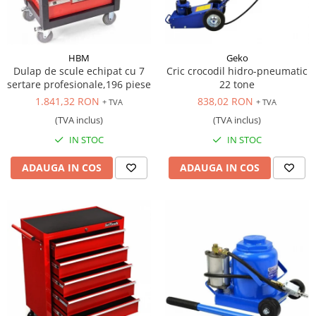
HBM
Geko
Dulap de scule echipat cu 7
Cric crocodil hidro-pneumatic
sertare profesionale,196 piese
22 tone
1.841,32 RON
838,02 RON
+ TVA
+ TVA
(TVA inclus)
(TVA inclus)
IN STOC
IN STOC
ADAUGA IN COS
ADAUGA IN COS