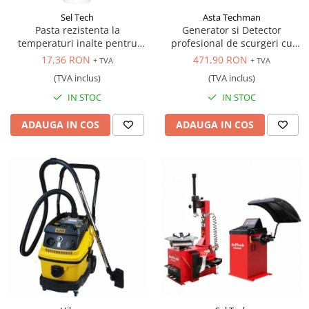
Sel Tech
Asta Techman
Pasta rezistenta la
Generator si Detector
temperaturi inalte pentru
profesional de scurgeri cu
reparat sistemul de evacuare,
fum, 12V
17,36 RON
471,90 RON
+ TVA
+ TVA
150 gr.
(TVA inclus)
(TVA inclus)
IN STOC
IN STOC
ADAUGA IN COS
ADAUGA IN COS