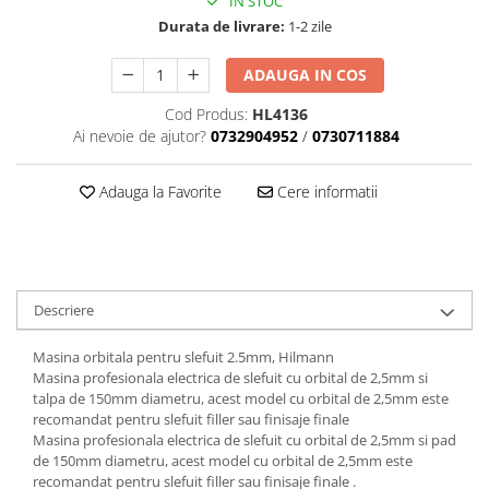
IN STOC
Scule motor
Elevator motociclete
Durata de livrare:
1-2 zile
Blocaje distributie
Elevator parcare
Ceas comparator
ADAUGA IN COS
Girafa, macara motor
Scule AdBlue
Masa hidraulica
Cod Produs:
HL4136
Scule bujii, bujii incandescente
Ai nevoie de ajutor?
0732904952
/
0730711884
Presa hidraulica stationara
Scule electrice motor
Scule si echipamente spalatorie
Scule esapament
Adauga la Favorite
Cere informatii
auto
Scule injectie
Consumabile spalatorii auto
Scule injectoare
Curatitor cu presiune
Scule montat, demontat segmenti
Scule spalatorii auto
Scule pentru fulii, ax came, curele
Descriere
si pinioane
Scule sistem racire
Masina orbitala pentru slefuit 2.5mm, Hilmann
Scule turbosuflante
Masina profesionala electrica de slefuit cu orbital de 2,5mm si
talpa de 150mm diametru, acest model cu orbital de 2,5mm este
Tester compresie
recomandat pentru slefuit filler sau finisaje finale
Scule pentru mecanica
Masina profesionala electrica de slefuit cu orbital de 2,5mm si pad
de 150mm diametru, acest model cu orbital de 2,5mm este
Adaptoare, prelungitoare, reductii
recomandat pentru slefuit filler sau finisaje finale .
si articulatii cardanice