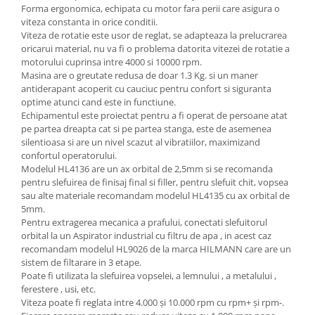
Forma ergonomica, echipata cu motor fara perii care asigura o
Antrenor articulat si culisant
viteza constanta in orice conditii.
Ciocan, levier, dalti si dornuri
Viteza de rotatie este usor de reglat, se adapteaza la prelucrarea
oricarui material, nu va fi o problema datorita vitezei de rotatie a
Cleste si set clesti
motorului cuprinsa intre 4000 si 10000 rpm.
Clicheti
Masina are o greutate redusa de doar 1.3 Kg. si un maner
antiderapant acoperit cu cauciuc pentru confort si siguranta
Perie de sarma
optime atunci cand este in functiune.
Prese si extractoare
Echipamentul este proiectat pentru a fi operat de persoane atat
Reparat filete
pe partea dreapta cat si pe partea stanga, este de asemenea
silentioasa si are un nivel scazut al vibratiilor, maximizand
Scule camioane
confortul operatorului.
Scule diverse mecanica
Modelul HL4136 are un ax orbital de 2,5mm si se recomanda
Scule motor
pentru slefuirea de finisaj final si filler, pentru slefuit chit, vopsea
sau alte materiale recomandam modelul HL4135 cu ax orbital de
Scule Pneumatice
5mm.
Scule service ulei, gresare,
Pentru extragerea mecanica a prafului, conectati slefuitorul
combustibil
orbital la un Aspirator industrial cu filtru de apa , in acest caz
recomandam modelul HL9026 de la marca HILMANN care are un
Scule sistem franare
sistem de filtarare in 3 etape.
Scule speciale
Poate fi utilizata la slefuirea vopselei, a lemnului , a metalului ,
Scule supape
ferestere , usi, etc.
Viteza poate fi reglata intre 4.000 și 10.000 rpm cu rpm+ și rpm-.
Scule suspensie