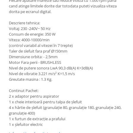
Fiecare apasare mareste sau reduce viteza cu 1.000 rpm pana
Scule transmisie
cand atinge limitele dorite dar totodata puteti vizualiza viteza
Set / trusa chei tubulare
dorita pe ecranul digital.
Set burghie si freze
Descriere tehnica:
Set chei
Voltaj: 230 -240V~ 50 Hz
Consum de energie: 350 W
Set prelungitoare
Viteza: 4000-10000/min
Set surubelnite
(control variabil al vitezei în 7 trepte)
Testare cuplu dinamometric de
Taler de slefuit fara praf Ø150mm
strangere
Dimensiune orbita: - 2,5mm
Motor Fara perii - BRUSHLESS
Trusa / Set tarozi si filiere
Nivel de putere sonora LwA 90,3 dB(A) K=3dB(A)
Trusa imbus hex,torx,ribe,M-uri
Nivel de vibratie 3.221 m/s² K=1,5 m/s
Tubulare speciale
Greutate masina : 1.3 Kg.
Continut Pachet:
2 x adaptor pentru aspirator
1 x cheie interioară pentru talpa de șlefuit
4 x hârtie de șlefuit (granulație 80, granulație 180, granulație 240,
granulație 400)
1 x furtun de extracție a prafului
1 x șlefuitor electric