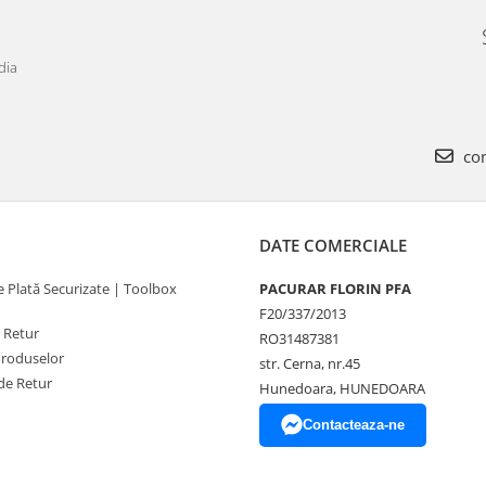
dia
com
DATE COMERCIALE
 Plată Securizate | Toolbox
PACURAR FLORIN PFA
F20/337/2013
e Retur
RO31487381
Produselor
str. Cerna, nr.45
de Retur
Hunedoara, HUNEDOARA
Contacteaza-ne