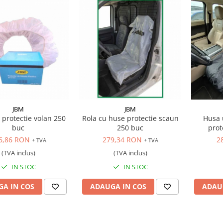
JBM
JBM
 protectie volan 250
Rola cu huse protectie scaun
Husa 
buc
250 buc
prot
6,86 RON
279,34 RON
2
+ TVA
+ TVA
(TVA inclus)
(TVA inclus)
IN STOC
IN STOC
A IN COS
ADAUGA IN COS
ADAU