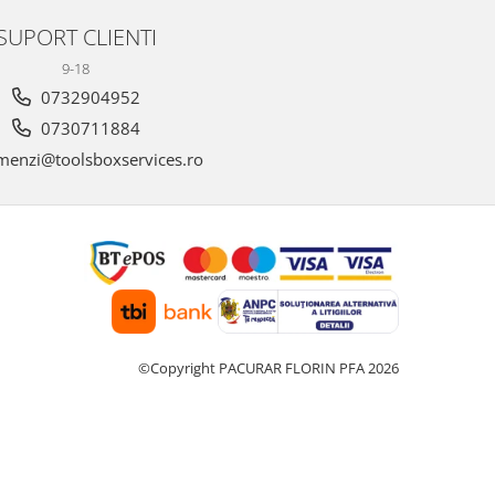
SUPORT CLIENTI
9-18
0732904952
0730711884
enzi@toolsboxservices.ro
©Copyright PACURAR FLORIN PFA 2026