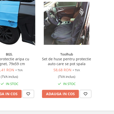
BGS.
Toolhub
rotectie aripa cu
Set de huse pentru protectie
net, 79x59 cm
auto care se pot spala
0,41 RON
58,68 RON
+ TVA
+ TVA
(TVA inclus)
(TVA inclus)
IN STOC
IN STOC
A IN COS
ADAUGA IN COS