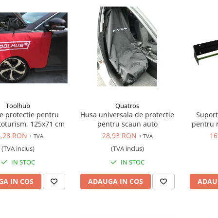
Toolhub
Quatros
e protectie pentru
Husa universala de protectie
Suport
toturism, 125x71 cm
pentru scaun auto
pentru 
6,28 RON
28,93 RON
16
+ TVA
+ TVA
(TVA inclus)
(TVA inclus)
IN STOC
IN STOC
A IN COS
ADAUGA IN COS
ADAU