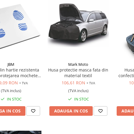
JBM
Mark Moto
din hartie rezistenta
Husa protectie masca fata din
Husa
protejarea mochetei
material textil
confect
rioare, 250 buc.
9,09 RON
106,61 RON
10
+ TVA
+ TVA
(TVA inclus)
(TVA inclus)
IN STOC
IN STOC
A IN COS
ADAUGA IN COS
ADAU