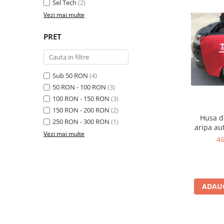
Sel Tech
(2)
Tester acumulatori
Elevator 4 coloane
Vezi mai multe
Tester instalatii electrice
Elevator foarfeca
Scule motor
PRET
Elevator motociclete
Blocaje distributie
Elevator parcare
Ceas comparator
Girafa, macara motor
Scule AdBlue
Sub 50 RON
(4)
Masa hidraulica
50 RON - 100 RON
(3)
Scule bujii, bujii incandescente
Presa hidraulica stationara
100 RON - 150 RON
(3)
Scule electrice motor
150 RON - 200 RON
(2)
Scule si echipamente spalatorie
Scule esapament
Husa d
auto
250 RON - 300 RON
(1)
Scule injectie
aripa au
Vezi mai multe
Consumabile spalatorii auto
4
Scule injectoare
Curatitor cu presiune
Scule montat, demontat segmenti
Scule spalatorii auto
Scule pentru fulii, ax came, curele
si pinioane
ADAUG
Scule sistem racire
Scule turbosuflante
Tester compresie