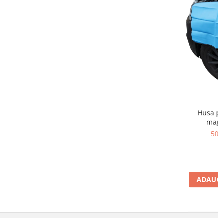
Scule supape
Scule suspensie
Scule transmisie
Set / trusa chei tubulare
Set burghie si freze
Set chei
Set prelungitoare
Set surubelnite
Testare cuplu dinamometric de
Husa p
strangere
mag
Trusa / Set tarozi si filiere
5
Trusa imbus hex,torx,ribe,M-uri
Tubulare speciale
ADAUG