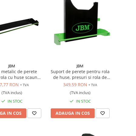
JBM
JBM
 metalic de perete
Suport de perete pentru rola
rola cu huse scaune
de huse, presuri si rola de
auto
folie elastica
7,77 RON
349,59 RON
+ TVA
+ TVA
(TVA inclus)
(TVA inclus)
IN STOC
IN STOC
GA IN COS
ADAUGA IN COS