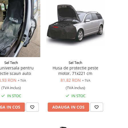
Sel Tech
Sel Tech
universala pentru
Husa de protectie peste
ectie scaun auto
motor, 71x221 cm
8,93 RON
81,82 RON
+ TVA
+ TVA
(TVA inclus)
(TVA inclus)
IN STOC
IN STOC
GA IN COS
ADAUGA IN COS