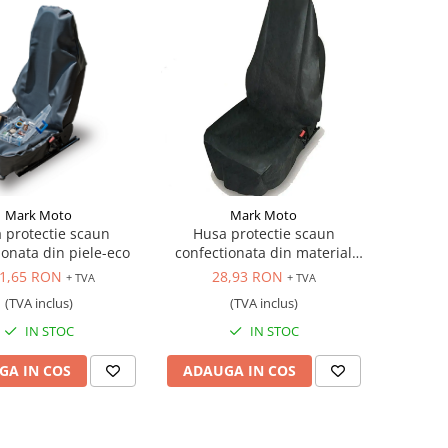
Mark Moto
Mark Moto
 protectie scaun
Husa protectie scaun
ionata din piele-eco
confectionata din material
textil
1,65 RON
28,93 RON
+ TVA
+ TVA
(TVA inclus)
(TVA inclus)
IN STOC
IN STOC
GA IN COS
ADAUGA IN COS