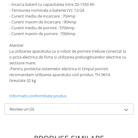
- incarca baterii cu capacitatea intre 20-1550 Ah
Antrenor articulat si culisant
- Tensiunea nominala a bateriei (V): 12/24
Ciocan, levier, dalti si dornuri
- Curent mediu de incarcare : 70Amp
- Curent maxim de incarcare : 90Amp
Cleste si set clesti
- Curent mediu de pornire : 570Amp
Clicheti
- Curent maxim de pornire : 700Amp
Perie de sarma
Atentie!
Prese si extractoare
La utilizarea aparatului ca si robot de pornire trebuie conectat la
Reparat filete
o priza electrica de forta si utilizarea prelungitoarelor electrice cu
sectiune mare.
Scule camioane
-Pentru protectia sistemelor electrica in timpul pornirii
Scule diverse mecanica
recomandam utilizarea aparatului cod produs: TH-9614
Scule motor
Greutate 32 kg
Scule Pneumatice
Scule service ulei, gresare,
Informatii conformitate produs
combustibil
Review-uri
(0)
Scule sistem franare
Scule speciale
Scule supape
Scule suspensie