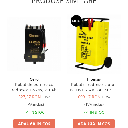
PRODUSE SIMILARE
Scule transmisie
Set / trusa chei tubulare
Set burghie si freze
NOU
Set chei
Set prelungitoare
Set surubelnite
Testare cuplu dinamometric de
strangere
Trusa / Set tarozi si filiere
Trusa imbus hex,torx,ribe,M-uri
Tubulare speciale
Geko
Intensiv
Robot de pornire cu
Robot si redresor auto -
redresor 12/24V, 700Ah
BOOST STAR 530 IMPULS
527,27 RON
699,17 RON
+ TVA
+ TVA
(TVA inclus)
(TVA inclus)
IN STOC
IN STOC
ADAUGA IN COS
ADAUGA IN COS