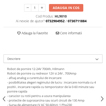
Scule motor
Elevator motociclete
ADAUGA IN COS
Blocaje distributie
Elevator parcare
Ceas comparator
Cod Produs:
HL9010
Girafa, macara motor
Ai nevoie de ajutor?
0732904952
/
0730711884
Scule AdBlue
Masa hidraulica
Scule bujii, bujii incandescente
Presa hidraulica stationara
Adauga la Favorite
Cere informatii
Scule electrice motor
Scule si echipamente spalatorie
Scule esapament
auto
Scule injectie
Consumabile spalatorii auto
Scule injectoare
Curatitor cu presiune
Scule montat, demontat segmenti
Descriere
Scule spalatorii auto
Scule pentru fulii, ax came, curele
si pinioane
Robot de pornire 12-24V 700Ah, Hilmann
Robot de pornire cu redresor 12V si 24V , 700Amp
Scule sistem racire
- afisaj analog a curentului de incarcare
Scule turbosuflante
- posibilitatea alegeri regimului de lucru : incarcare normala cu 4
pozitii , incarcare rapida cu temporizator de la 0-60 minute sau
Tester compresie
pornire rapida
Scule pentru mecanica
- carucior cu rotii pentru a usura manipularea
- protectie de suprasarcina sau scurt circuit de 130 Amp
Adaptoare, prelungitoare, reductii
- Sursa de alimentare (V AC 50-60Hz): 1 Phx230
si articulatii cardanice