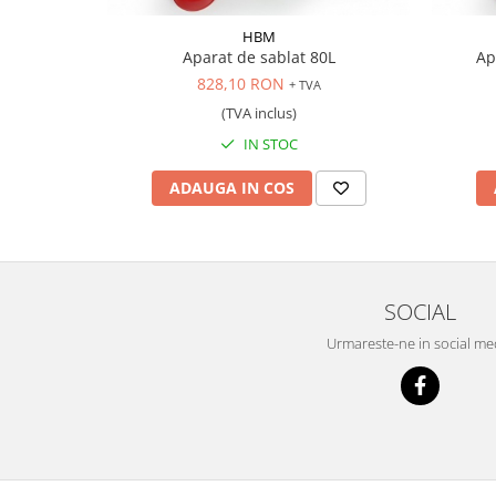
Scule supape
HBM
Scule suspensie
Aparat de sablat 80L
Ap
Scule transmisie
828,10 RON
+ TVA
Set / trusa chei tubulare
(TVA inclus)
Set burghie si freze
IN STOC
Set chei
ADAUGA IN COS
Set prelungitoare
Set surubelnite
Testare cuplu dinamometric de
strangere
Trusa / Set tarozi si filiere
SOCIAL
Trusa imbus hex,torx,ribe,M-uri
Urmareste-ne in social me
Tubulare speciale