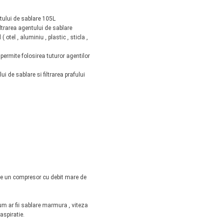
tului de sablare 105L
iltrarea agentului de sablare
 otel , aluminiu , plastic , sticla ,
permite folosirea tuturor agentilor
i de sablare si filtrarea prafului
 de un compresor cu debit mare de
um ar fii sablare marmura , viteza
aspiratie.