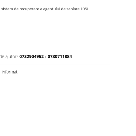
u sistem de recuperare a agentului de sablare 105L
de ajutor?
0732904952
/
0730711884
informatii