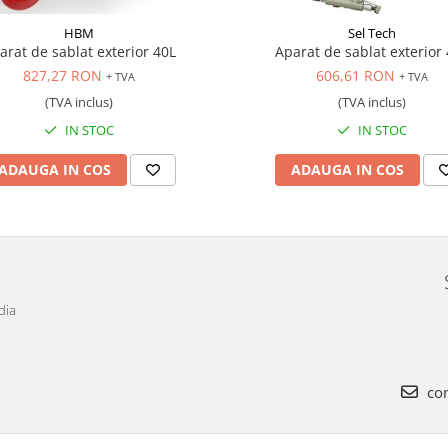
HBM
Sel Tech
arat de sablat exterior 40L
Aparat de sablat exterior
827,27 RON
606,61 RON
+ TVA
+ TVA
(TVA inclus)
(TVA inclus)
IN STOC
IN STOC
ADAUGA IN COS
ADAUGA IN COS
dia
com