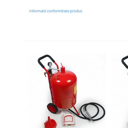
Scule pentru mecanica
Adaptoare, prelungitoare, reductii
Informatii conformitate produs
si articulatii cardanice
Antrenor articulat si culisant
Ciocan, levier, dalti si dornuri
Cleste si set clesti
Clicheti
Perie de sarma
Prese si extractoare
Reparat filete
Scule camioane
Scule diverse mecanica
Scule motor
Scule Pneumatice
Scule service ulei, gresare,
combustibil
Scule sistem franare
Scule speciale