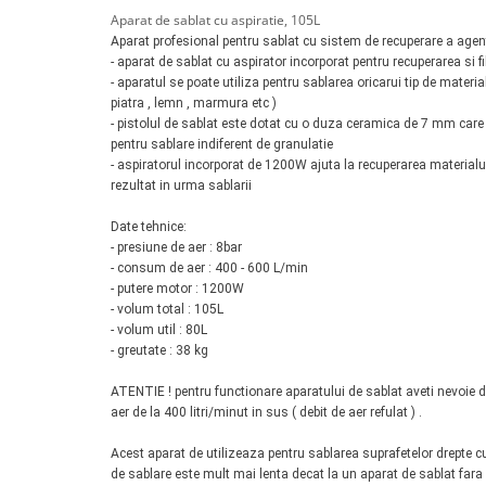
Tester acumulatori
Aparat de sablat cu aspiratie, 105L
Elevator 4 coloane
Tester instalatii electrice
Aparat profesional pentru sablat cu sistem de recuperare a agen
Elevator foarfeca
- aparat de sablat cu aspirator incorporat pentru recuperarea si f
Scule motor
Elevator motociclete
- aparatul se poate utiliza pentru sablarea oricarui tip de material (
Blocaje distributie
piatra , lemn , marmura etc )
Elevator parcare
- pistolul de sablat este dotat cu o duza ceramica de 7 mm care 
Ceas comparator
Girafa, macara motor
pentru sablare indiferent de granulatie
Scule AdBlue
- aspiratorul incorporat de 1200W ajuta la recuperarea materialulu
Masa hidraulica
rezultat in urma sablarii
Scule bujii, bujii incandescente
Presa hidraulica stationara
Scule electrice motor
Date tehnice:
Scule si echipamente spalatorie
Scule esapament
- presiune de aer : 8bar
auto
- consum de aer :
400 - 600 L/min
Scule injectie
- putere motor : 1200W
Consumabile spalatorii auto
Scule injectoare
- volum total : 105L
Curatitor cu presiune
Scule montat, demontat segmenti
- volum util : 80L
Scule spalatorii auto
- greutate : 38 kg
Scule pentru fulii, ax came, curele
si pinioane
ATENTIE ! pentru functionare aparatului de sablat aveti nevoie
Scule sistem racire
aer de la 400 litri/minut in sus ( debit de aer refulat ) .
Scule turbosuflante
Acest aparat de utilizeaza pentru sablarea suprafetelor drepte c
Tester compresie
de sablare este mult mai lenta decat la un aparat de sablat fara 