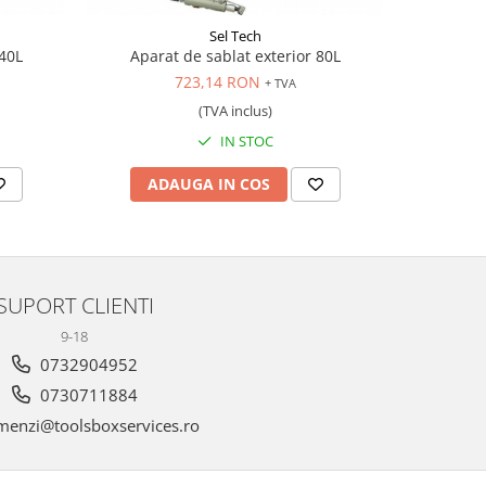
Sel Tech
 40L
Aparat de sablat exterior 80L
723,14 RON
+ TVA
(TVA inclus)
IN STOC
ADAUGA IN COS
SUPORT CLIENTI
9-18
0732904952
0730711884
enzi@toolsboxservices.ro