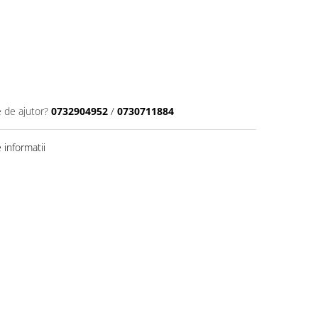
e de ajutor?
0732904952
/
0730711884
informatii