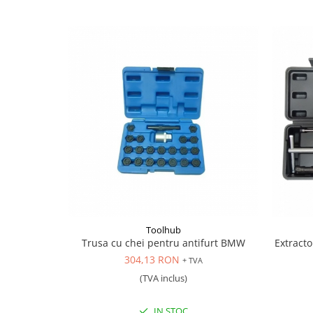
Scule pentru mecanica
Adaptoare, prelungitoare, reductii
si articulatii cardanice
Antrenor articulat si culisant
Ciocan, levier, dalti si dornuri
Cleste si set clesti
Clicheti
Perie de sarma
Prese si extractoare
Reparat filete
Scule camioane
Scule diverse mecanica
Scule motor
Toolhub
Scule Pneumatice
Trusa cu chei pentru antifurt BMW
Extracto
Scule service ulei, gresare,
304,13 RON
+ TVA
combustibil
(TVA inclus)
Scule sistem franare
Scule speciale
IN STOC