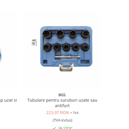
BGS.
p uzat si
Tubulare pentru suruburi uzate sau
Tubular
antifurt
223,97 RON
+ TVA
(TVA inclus)
IN STOC