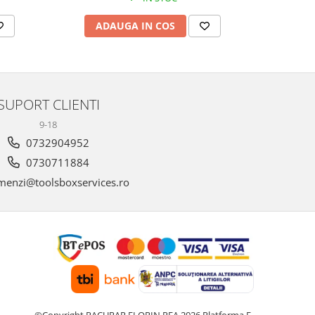
ADAUGA IN COS
AD
SUPORT CLIENTI
9-18
0732904952
0730711884
enzi@toolsboxservices.ro