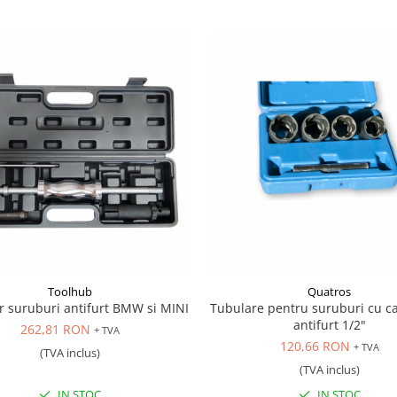
Toolhub
Quatros
r suruburi antifurt BMW si MINI
Tubulare pentru suruburi cu ca
antifurt 1/2"
262,81 RON
+ TVA
120,66 RON
+ TVA
(TVA inclus)
(TVA inclus)
IN STOC
IN STOC