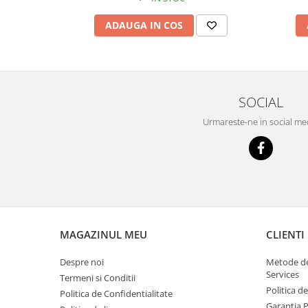
Scule supape
ADAUGA IN COS
Scule suspensie
Scule transmisie
Set / trusa chei tubulare
Set burghie si freze
SOCIAL
Set chei
Set prelungitoare
Urmareste-ne in social me
Set surubelnite
Testare cuplu dinamometric de
strangere
Trusa / Set tarozi si filiere
Trusa imbus hex,torx,ribe,M-uri
Tubulare speciale
MAGAZINUL MEU
CLIENTI
Despre noi
Metode de
Services
Termeni si Conditii
Politica d
Politica de Confidentialitate
Garantia 