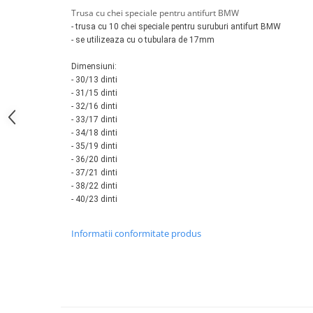
Tester acumulatori
Trusa cu chei speciale pentru antifurt BMW
Elevator 4 coloane
Tester instalatii electrice
- trusa cu 10 chei speciale pentru suruburi antifurt BMW
Elevator foarfeca
- se utilizeaza cu o tubulara de 17mm
Scule motor
Elevator motociclete
Blocaje distributie
Dimensiuni:
Elevator parcare
- 30/13 dinti
Ceas comparator
Girafa, macara motor
- 31/15 dinti
Scule AdBlue
- 32/16 dinti
Masa hidraulica
- 33/17 dinti
Scule bujii, bujii incandescente
Presa hidraulica stationara
- 34/18
dinti
Scule electrice motor
- 35/19 dinti
Scule si echipamente spalatorie
Scule esapament
- 36/20 dinti
auto
- 37/21 dinti
Scule injectie
- 38/22 dinti
Consumabile spalatorii auto
Scule injectoare
- 40/23 dinti
Curatitor cu presiune
Scule montat, demontat segmenti
Scule spalatorii auto
Scule pentru fulii, ax came, curele
Informatii conformitate produs
si pinioane
Scule sistem racire
Scule turbosuflante
Tester compresie