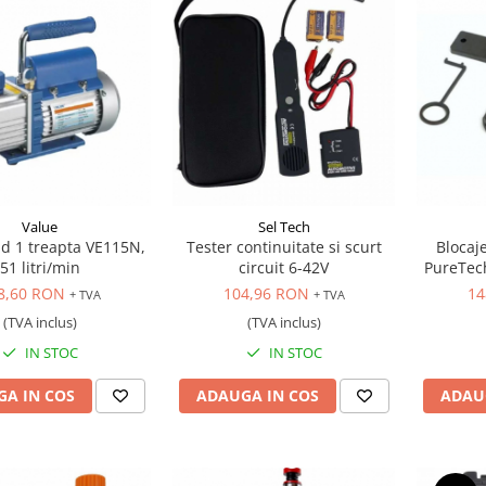
Value
Sel Tech
d 1 treapta VE115N,
Tester continuitate si scurt
Blocaje
51 litri/min
circuit 6-42V
PureTech
Peu
8,60 RON
104,96 RON
14
+ TVA
+ TVA
(TVA inclus)
(TVA inclus)
IN STOC
IN STOC
A IN COS
ADAUGA IN COS
ADAU