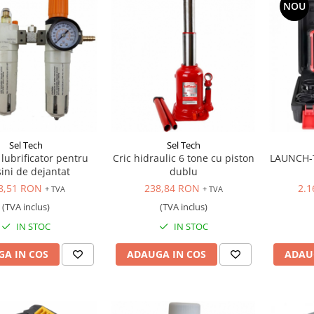
NOU
Sel Tech
Sel Tech
i lubrificator pentru
Cric hidraulic 6 tone cu piston
LAUNCH-T
ini de dejantat
dublu
8,51 RON
238,84 RON
2.1
+ TVA
+ TVA
(TVA inclus)
(TVA inclus)
IN STOC
IN STOC
A IN COS
ADAUGA IN COS
ADAU