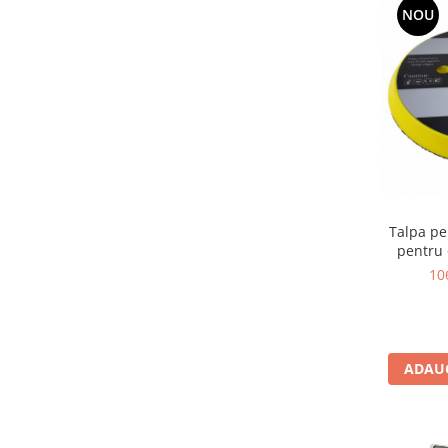
NOU
Scule supape
Scule suspensie
Scule transmisie
Set / trusa chei tubulare
Set burghie si freze
Set chei
Set prelungitoare
Set surubelnite
Testare cuplu dinamometric de
Talpa pe
strangere
pentru 
Trusa / Set tarozi si filiere
10
Trusa imbus hex,torx,ribe,M-uri
Tubulare speciale
ADAUG