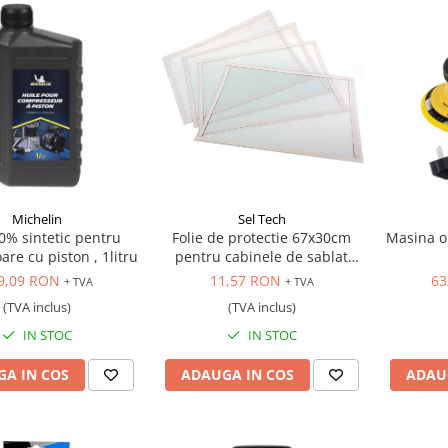
Michelin
Sel Tech
0% sintetic pentru
Folie de protectie 67x30cm
Masina or
re cu piston , 1litru
pentru cabinele de sablat
industriale, cod ST8028 si
9,09 RON
11,57 RON
63
+ TVA
+ TVA
ST8111
(TVA inclus)
(TVA inclus)
IN STOC
IN STOC
A IN COS
ADAUGA IN COS
ADAU