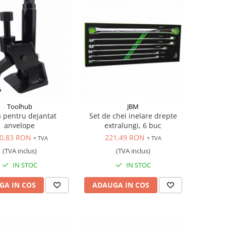
Toolhub
JBM
 pentru dejantat
Set de chei inelare drepte
anvelope
extralungi, 6 buc
0,83 RON
221,49 RON
+ TVA
+ TVA
(TVA inclus)
(TVA inclus)
IN STOC
IN STOC
GA IN COS
ADAUGA IN COS