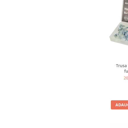
Trusa 
fu
2
ADAUG