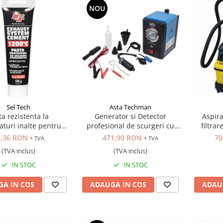
NOU
Sel Tech
Asta Techman
ta rezistenta la
Generator si Detector
Aspira
turi inalte pentru
profesional de scurgeri cu
filtra
istemul de evacuare,
fum, 12V
7,36 RON
471,90 RON
70
+ TVA
+ TVA
150 gr.
(TVA inclus)
(TVA inclus)
IN STOC
IN STOC
A IN COS
ADAUGA IN COS
ADAU