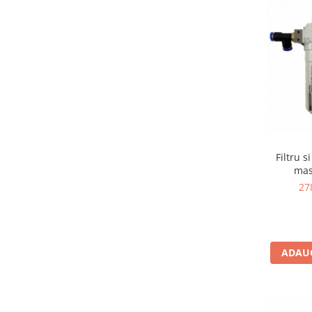
Filtru s
mas
27
ADAUG