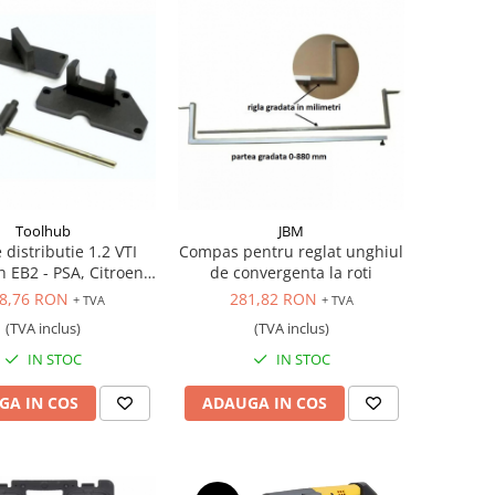
Toolhub
JBM
 distributie 1.2 VTI
Compas pentru reglat unghiul
 EB2 - PSA, Citroen,
de convergenta la roti
geot, DS, Opel
8,76 RON
281,82 RON
+ TVA
+ TVA
(TVA inclus)
(TVA inclus)
IN STOC
IN STOC
GA IN COS
ADAUGA IN COS