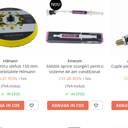
NOU
Hilmann
Errecom
ntru slefuit 150 mm
Solutie oprire scurgeri pentru
Cuple pe
orbitalele Hilmann
sisteme de aer condiționat
6,61 RON
131,40 RON
5
+ TVA
+ TVA
(TVA inclus)
(TVA inclus)
IN STOC
IN STOC
A IN COS
ADAUGA IN COS
ADAU