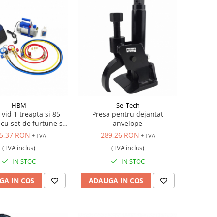
HBM
Sel Tech
vid 1 treapta si 85
Presa pentru dejantat
n cu set de furtune si
anvelope
manometre
5,37 RON
289,26 RON
+ TVA
+ TVA
(TVA inclus)
(TVA inclus)
IN STOC
IN STOC
GA IN COS
ADAUGA IN COS