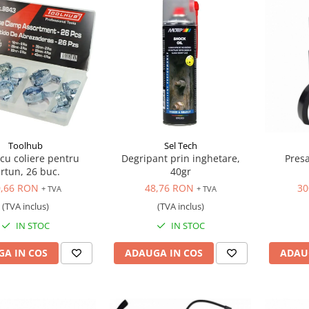
Toolhub
Sel Tech
cu coliere pentru
Degripant prin inghetare,
Presa
rtun, 26 buc.
40gr
0,66 RON
48,76 RON
30
+ TVA
+ TVA
(TVA inclus)
(TVA inclus)
IN STOC
IN STOC
A IN COS
ADAUGA IN COS
ADAU