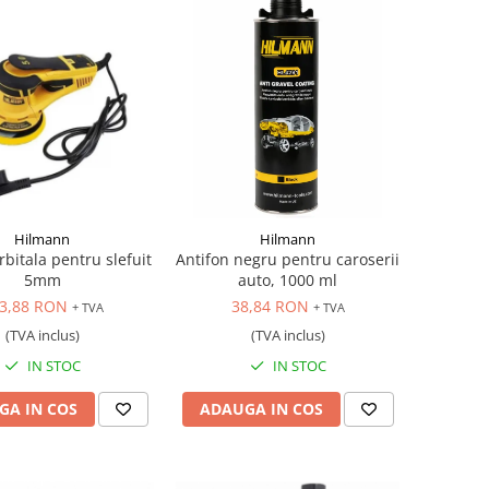
Hilmann
Hilmann
bitala pentru slefuit
Antifon negru pentru caroserii
5mm
auto, 1000 ml
3,88 RON
38,84 RON
+ TVA
+ TVA
(TVA inclus)
(TVA inclus)
IN STOC
IN STOC
GA IN COS
ADAUGA IN COS