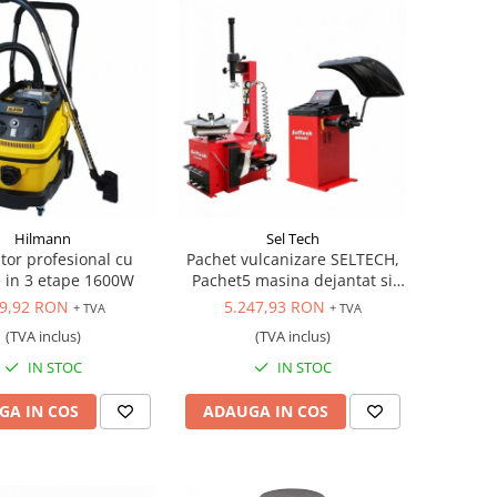
Hilmann
Sel Tech
tor profesional cu
Pachet vulcanizare SELTECH,
re in 3 etape 1600W
Pachet5 masina dejantat si
masina echilibrat 24 inch,
9,92 RON
5.247,93 RON
+ TVA
+ TVA
220V
(TVA inclus)
(TVA inclus)
IN STOC
IN STOC
GA IN COS
ADAUGA IN COS