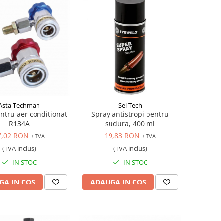
Asta Techman
Sel Tech
ntru aer conditionat
Spray antistropi pentru
R134A
sudura, 400 ml
7,02 RON
19,83 RON
+ TVA
+ TVA
(TVA inclus)
(TVA inclus)
IN STOC
IN STOC
GA IN COS
ADAUGA IN COS