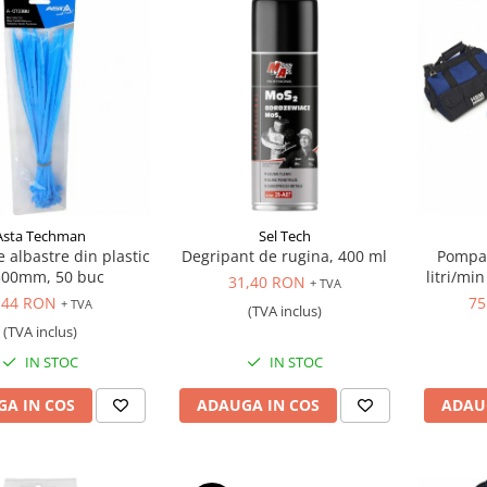
Asta Techman
Sel Tech
e albastre din plastic
Degripant de rugina, 400 ml
Pompa 
300mm, 50 buc
litri/mi
31,40 RON
+ TVA
,44 RON
75
+ TVA
(TVA inclus)
(TVA inclus)
IN STOC
IN STOC
A IN COS
ADAUGA IN COS
ADAU