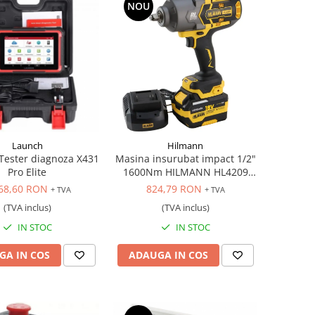
NOU
Launch
Hilmann
ester diagnoza X431
Masina insurubat impact 1/2"
Pro Elite
1600Nm HILMANN HL4209
acumulator 6Ah, 18V
68,60 RON
824,79 RON
+ TVA
+ TVA
(TVA inclus)
(TVA inclus)
IN STOC
IN STOC
GA IN COS
ADAUGA IN COS