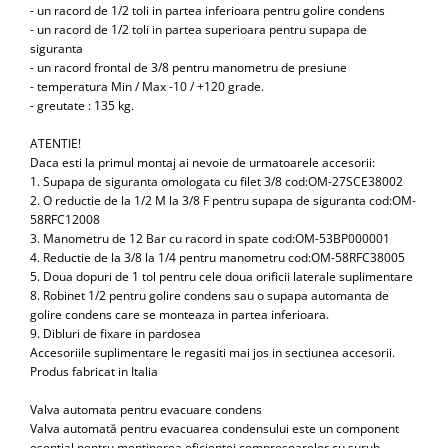
- un racord de 1/2 toli in partea inferioara pentru golire condens
- un racord de 1/2 toli in partea superioara pentru supapa de
siguranta
- un racord frontal de 3/8 pentru manometru de presiune
- temperatura Min / Max -10 / +120 grade.
- greutate : 135 kg.
ATENTIE!
Daca esti la primul montaj ai nevoie de urmatoarele accesorii:
1. Supapa de siguranta omologata cu filet 3/8 cod:OM-27SCE38002
2. O reductie de la 1/2 M la 3/8 F pentru supapa de siguranta cod:OM-
58RFC12008
3. Manometru de 12 Bar cu racord in spate cod:OM-53BP000001
4. Reductie de la 3/8 la 1/4 pentru manometru cod:OM-58RFC38005
5. Doua dopuri de 1 tol pentru cele doua orificii laterale suplimentare
8. Robinet 1/2 pentru golire condens sau o supapa automanta de
golire condens care se monteaza in partea inferioara.
9. Dibluri de fixare in pardosea
Accesoriile suplimentare le regasiti mai jos in sectiunea accesorii.
Produs fabricat in Italia
Valva automata pentru evacuare condens
Valva automată pentru evacuarea condensului este un component
esențial pentru menținerea eficienței compresoarelor cu șurub.