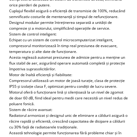
orice pierderi de putere.
Cuplajul flexibil asigură o eficiență de transmisie de 100%, reducând
semnificativ costurile de mentenanță și timpul de nefuncționare.
Designul modular permite întreținerea separată a unității de
compresie și a motorului, simplificând operațiile de service.
Sistem de control inteligent:
Echipat cu un sistem de control microcomputerizat inteligent,
compresorul monitorizează în timp real presiunea de evacuare,
temperatura și alte date de funcționare.
Acesta reglează automat presiunea de admisie pentru a menține un
flux stabil de aer, asigurând operare automată completă și protecție
împotriva suprasolicitărilor.
Motor de înaltă eficiență și fiabilitate:
Compresorul utilizează un motor de joasă turație, clasa de protecție
IP55 și izolație clasa F, optimizat pentru condiții de lucru severe.
Motorul oferă o funcționare lină și silențioasă la un nivel de zgomot
de doar 60 dB, fiind ideal pentru medii care necesită un nivel redus de
poluare fonică.
Sistem de răcire avansat:
Radiatorul armonizat și designul unic de eliminare a căldurii asigură o
răcire rapidă și eficientă, crescând capacitatea de disipare a căldurii
cu 30% față de radiatoarele tradiționale.
Această tehnologie permite funcționarea fără probleme chiar și în