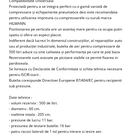
Compatibilitate Universală:
Proiectată pentru a se integra perfect cu o gamă variată de
compresoare și echipamente pneumatice desi este recomandata
pentru utilizarea impreuna cu compresoarele cu surub marca
HILMANN.
Pozitionarea pe verticala are un avantaj mare pentru ca ocupa putin
spatiu si ofera un aspect placut.
Indiferent dacă lucrezi în domeniul construcțiilor, al reparațiilor auto
sau al producției industriale, butelia de aer pentru compresoare de
500 litri aduce cu sine calitatea și performanța pe care te poți baza
Rezervoarele sunt asezate pe picioare stabile ce permit fixarea in
pardoseala.
Se livreaza cu Declaratie de Conformitate si schita tehnica necesare
pentru ISCIR-izarii .
Butelia corespunde Directivei Europene 87/404/EC pentru recipienti
sub presiune.
Date tehnice :
- volum rezervor : 500 de litri.
- diametru : 60 cm.
- inaltime totala : 205 cm.
- presiune de lucru: 11 bar.
- presiunea de testare butelie: 16 bar
- patru racozi laterali de 1 tol pentru intrare si iesire aer.