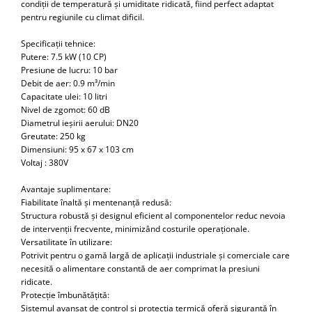
condiții de temperatură și umiditate ridicată, fiind perfect adaptat
pentru regiunile cu climat dificil.
Specificații tehnice:
Putere: 7.5 kW (10 CP)
Presiune de lucru: 10 bar
Debit de aer: 0.9 m³/min
Capacitate ulei: 10 litri
Nivel de zgomot: 60 dB
Diametrul ieșirii aerului: DN20
Greutate: 250 kg
Dimensiuni: 95 x 67 x 103 cm
Voltaj : 380V
Avantaje suplimentare:
Fiabilitate înaltă și mentenanță redusă:
Structura robustă și designul eficient al componentelor reduc nevoia
de intervenții frecvente, minimizând costurile operaționale.
Versatilitate în utilizare:
Potrivit pentru o gamă largă de aplicații industriale și comerciale care
necesită o alimentare constantă de aer comprimat la presiuni
ridicate.
Protecție îmbunătățită:
Sistemul avansat de control și protecția termică oferă siguranță în