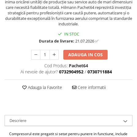
inima oricărei unități de producție sau service auto de mari dimensiuni
Antrenor articulat si culisant
care necesită fiabilitate totală. Hilmann Pachet64 reprezintă investiția
strategică pentru profesioniștii care caută putere, automatizare și o
Ciocan, levier, dalti si dornuri
durabilitate excepțională în furnizarea aerului comprimat la standarde
Cleste si set clesti
industriale.
Clicheti
IN STOC
Perie de sarma
Durata de livrare:
21.07.2026 ✅
Prese si extractoare
ADAUGA IN COS
Reparat filete
Scule camioane
Cod Produs:
Pachet64
Scule diverse mecanica
Ai nevoie de ajutor?
0732904952
/
0730711884
Scule motor
Scule Pneumatice
Adauga la Favorite
Cere informatii
Scule service ulei, gresare,
combustibil
Scule sistem franare
Scule speciale
Descriere
Scule supape
Scule suspensie
Compresorul este pregatit si setat pentru punere in functiune, include