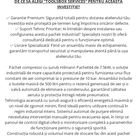
DE CE SĂ ALEGI "TOOLSBOX SERVICES" PENTRU ACEASTĂ
Scule motor
Elevator motociclete
INVESTIȚIE?
Blocaje distributie
Elevator parcare
✅ Garantie Premium: Siguranță totală pentru dotarea atelierului tău.
Ceas comparator
Girafa, macara motor
Investiția este protejată pe termen lung împotriva oricăror defecte.
Scule AdBlue
✅ Suport Tehnic Prioritar: Ai întrebări despre instalarea sau
Masa hidraulica
configurarea acestui pachet industrial? Specialiștii noștri îți oferă
Scule bujii, bujii incandescente
consultanță dedicată pentru o funcționare optimă.
Presa hidraulica stationara
Scule electrice motor
✅ Livrare Specializată: Fiind un ansamblu masiv de echipamente,
Scule si echipamente spalatorie
garantăm transportul securizat și manipularea atentă până la ușa
Scule esapament
auto
atelierului tău.
Scule injectie
Consumabile spalatorii auto
Scule injectoare
Pachet compresor cu șurub Hilmann Pachet64 de 7.5kW, o soluție
industrială de mare capacitate proiectată pentru furnizarea unui flux
Curatitor cu presiune
Scule montat, demontat segmenti
constant de aer comprimat la o presiune de 10 bar. Ansamblul include
Scule spalatorii auto
Scule pentru fulii, ax came, curele
o butelie masivă de 500 litri pentru o rezervă generoasă de aer și o
si pinioane
valvă automată de eliminare a condensului, garantând calitatea
aerului și protecția întregii rețele pneumatice.
Scule sistem racire
Tehnologia avansată cu șurub asigură o eficiență energetică maximă și
Scule turbosuflante
un nivel de zgomot minim, fiind ideală pentru utilizare continuă în
regim industrial intens. Sistemul automat de purjare elimină
Tester compresie
necesitatea intervenției manuale pentru evacuarea apei, în timp ce
Scule pentru mecanica
panoul de control digital oferă o monitorizare completă a parametrilor
de funcționare pentru o siguranță sporită.
Adaptoare, prelungitoare, reductii
Construcția robustă și volumul mare de stocare fac din acest pachet
si articulatii cardanice