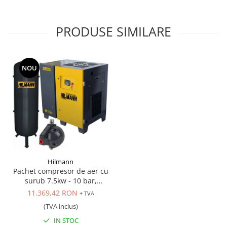
PRODUSE SIMILARE
NOU
Hilmann
Pachet compresor de aer cu
surub 7.5kw - 10 bar,
butelie de aer 270 L si valva
11.369,42 RON
+ TVA
automata eliminare
(TVA inclus)
condens
IN STOC