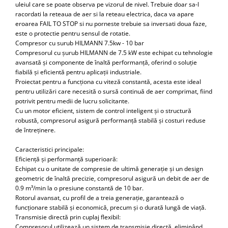
uleiul care se poate observa pe vizorul de nivel. Trebuie doar sa-l
Scule transmisie
racordati la reteaua de aer si la reteau electrica, daca va apare
Set / trusa chei tubulare
eroarea FAIL TO STOP si nu porneste trebuie sa inversati doua faze,
Set burghie si freze
este o protectie pentru sensul de rotatie.
Compresor cu surub HILMANN 7.5kw - 10 bar
Set chei
Compresorul cu șurub HILMANN de 7.5 kW este echipat cu tehnologie
Set prelungitoare
avansată și componente de înaltă performanță, oferind o soluție
Set surubelnite
fiabilă și eficientă pentru aplicații industriale.
Proiectat pentru a funcționa cu viteză constantă, acesta este ideal
Testare cuplu dinamometric de
pentru utilizări care necesită o sursă continuă de aer comprimat, fiind
strangere
potrivit pentru medii de lucru solicitante.
Trusa / Set tarozi si filiere
Cu un motor eficient, sistem de control inteligent și o structură
robustă, compresorul asigură performanță stabilă și costuri reduse
Trusa imbus hex,torx,ribe,M-uri
de întreținere.
Tubulare speciale
Caracteristici principale:
Eficiență și performanță superioară:
Echipat cu o unitate de compresie de ultimă generație și un design
geometric de înaltă precizie, compresorul asigură un debit de aer de
0.9 m³/min la o presiune constantă de 10 bar.
Rotorul avansat, cu profil de a treia generație, garantează o
funcționare stabilă și economică, precum și o durată lungă de viață.
Transmisie directă prin cuplaj flexibil:
Compresorul utilizează un sistem de transmisie directă, eliminând