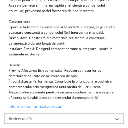
Aceasta permite eliminarea rapidă și eficientă a condensului
acumulat, prevenind astfel formarea de apă în sistem.
Caracteristici:
Operare Automată: Se deschide și se închide automat, asigurând o
evacuare constantă a condensului fără intervenție manuală.
Durabilitate: Construită din materiale rezistente la coroziune,
garantează o durată lungă de viață.
Instalare Simplă: Designul compact permite o integrare ușoară în
sistemele existente.
Beneficii:
Previne Afectarea Echipamentului: Reducerea riscurilor de
deteriorare cauzate de acumularea de apă.
Îmbunătățește Performanța: Contribuie la o funcționare optimă a
compresorului prin menținerea unui mediu de lucru uscat.
Alegeți valva automată pentru evacuare condens pentru a asigura
eficiența și durabilitatea compresorului dumneavoastră!
Informatii conformitate produs
Review-uri
(0)