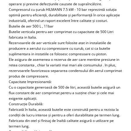
operare și previne defecțiunile cauzate de supraîncălzire.
Compresorul cu șurub HILMANN 7.5 kW - 10 bar reprezintă soluția
optimă pentru eficiență, durabilitate și performanță în orice aplicație
industrială, oferind un raport excelent între calitate și costuri.
Butelie de aer 500 L , 11bar
Butelie verticala pentru aer comprimat cu capacitate de 500 Litri
fabricata in Italia.
Rezervoarele de aer verticale sunt folosite atat in instalatiile de
producere a aerului cu compresoare cu surub, cat si ca butelie
suplimentara in instatiile ce folosesc compresoare cu piston.
Ele asigura de asemenea o rezerva de aer care mentine presiune in
retea constanta , chiar la variatii mai mari ale consumului . In plus,
rezervoarele favorizeaza separarea condensului din aerul comprimat
produs de compresoare.
Capacitate Impresionantă:
Cu o capacitate generoasă de 500 de litri, această butelie asigură un
flux constant de aer comprimat pentru a susține chiar și cele mai
exigente aplicații.
Construcție Durabilă:
Fabricată în Italia, această butelie este construită pentru a rezista la
condiții de lucru intense și pentru a oferi durabilitate pe termen lung.
Fabricata din otel și finisaj de înaltă calitate asigură o utilizare pe
termen lung.