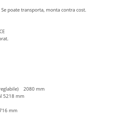
. Se poate transporta, monta contra cost.
 CE
brat.
e reglabile) 2080 mm
nal 5218 mm
 1716 mm