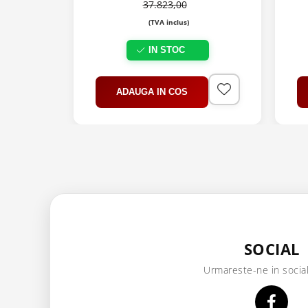
37.823,00
(TVA inclus)
IN STOC
ADAUGA IN COS
SOCIAL
Urmareste-ne in socia