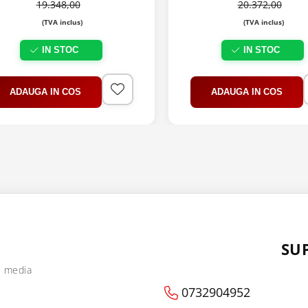
19.348,00
20.372,00
(TVA inclus)
(TVA inclus)
IN STOC
IN STOC
ADAUGA IN COS
ADAUGA IN COS
SU
l media
0732904952