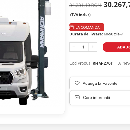
30.267
34.231,40 RON
(TVA inclus)
LA COMANDA
Durata de livrare:
60-90 zile ✅
ADAUG
Cod Produs:
RHM-270T
Ai nev
Adauga la Favorite
Cere informatii