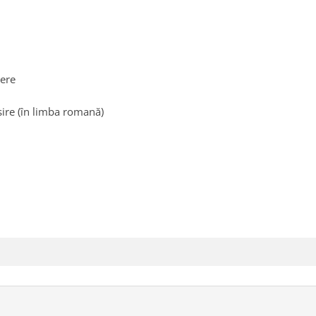
iere
sire (în limba romană)