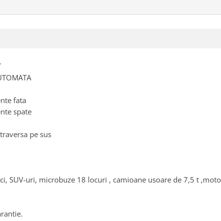
T
 AUTOMATA
nte fata
ente spate
raversa pe sus
ci, SUV-uri, microbuze 18 locuri , camioane usoare de 7,5 t ,moto-
rantie.