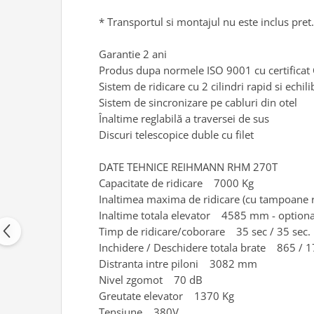
Scule pentru mecanica
* Transportul si montajul nu este inclus pret
Adaptoare, prelungitoare, reductii
si articulatii cardanice
Garantie 2 ani
Antrenor articulat si culisant
Produs dupa normele ISO 9001 cu certificat
Ciocan, levier, dalti si dornuri
Sistem de ridicare cu 2 cilindri rapid si echili
Cleste si set clesti
Sistem de sincronizare pe cabluri din otel
Clicheti
Înaltime reglabilă a traversei de sus
Perie de sarma
Discuri telescopice duble cu filet
Prese si extractoare
DATE TEHNICE REIHMANN RHM 270T
Reparat filete
Capacitate de ridicare 7000 Kg
Scule camioane
Inaltimea maxima de ridicare (cu tampoan
Scule diverse mecanica
Inaltime totala elevator 4585 mm - optio
Scule motor
Timp de ridicare/coborare 35 sec / 35 sec.
Scule Pneumatice
Inchidere / Deschidere totala brate 865 /
Scule service ulei, gresare,
Distranta intre piloni 3082 mm
combustibil
Nivel zgomot 70 dB
Scule sistem franare
Greutate elevator 1370 Kg
Scule speciale
Tensiune 380V