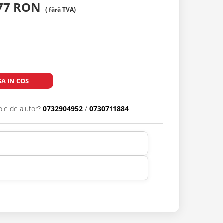
,77 RON
A IN COS
oie de ajutor?
0732904952
/
0730711884