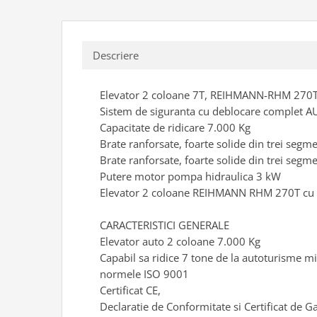
Tester acumulatori
Elevator 4 coloane
Tester instalatii electrice
Elevator foarfeca
Scule motor
Elevator motociclete
Descriere
Blocaje distributie
Elevator parcare
Ceas comparator
Girafa, macara motor
Elevator 2 coloane 7T, REIHMANN-RHM 270
Scule AdBlue
Sistem de siguranta cu deblocare complet
Masa hidraulica
Scule bujii, bujii incandescente
Capacitate de ridicare 7.000 Kg
Presa hidraulica stationara
Scule electrice motor
Brate ranforsate, foarte solide din trei segme
Scule si echipamente spalatorie
Brate ranforsate, foarte solide din trei segm
Scule esapament
auto
Putere motor pompa hidraulica 3 kW
Scule injectie
Elevator 2 coloane REIHMANN RHM 270T cu t
Consumabile spalatorii auto
Scule injectoare
Curatitor cu presiune
Scule montat, demontat segmenti
CARACTERISTICI GENERALE
Scule spalatorii auto
Scule pentru fulii, ax came, curele
Elevator auto 2 coloane 7.000 Kg
si pinioane
Capabil sa ridice 7 tone de la autoturisme mi
Scule sistem racire
normele ISO 9001
Scule turbosuflante
Certificat CE,
Tester compresie
Declaratie de Conformitate si Certificat de Ga