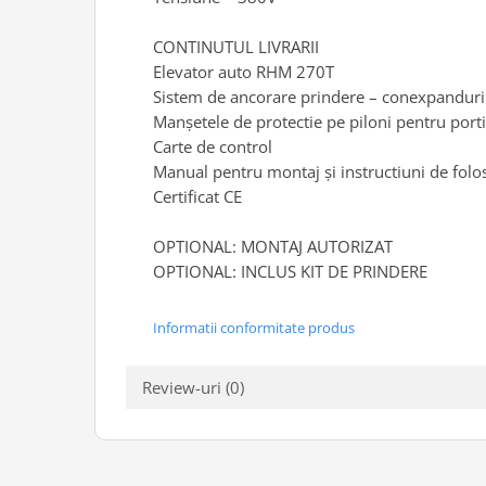
Scule supape
CONTINUTUL LIVRARII
Scule suspensie
Elevator auto RHM 270T
Scule transmisie
Sistem de ancorare prindere – conexpanduri
Set / trusa chei tubulare
Manșetele de protectie pe piloni pentru port
Set burghie si freze
Carte de control
Set chei
Manual pentru montaj și instructiuni de folo
Set prelungitoare
Certificat CE
Set surubelnite
OPTIONAL: MONTAJ AUTORIZAT
Testare cuplu dinamometric de
strangere
OPTIONAL: INCLUS KIT DE PRINDERE
Trusa / Set tarozi si filiere
Trusa imbus hex,torx,ribe,M-uri
Informatii conformitate produs
Tubulare speciale
Review-uri
(0)