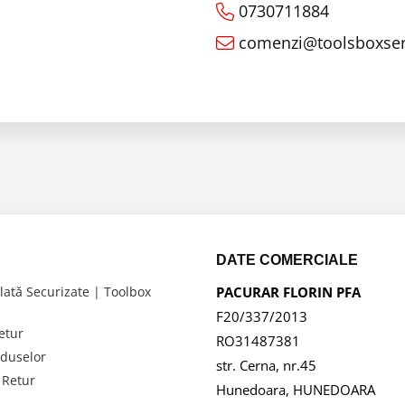
0730711884
comenzi@toolsboxser
DATE COMERCIALE
ată Securizate | Toolbox
PACURAR FLORIN PFA
F20/337/2013
Retur
RO31487381
oduselor
str. Cerna, nr.45
 Retur
Hunedoara, HUNEDOARA