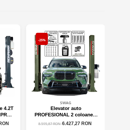
-25%
-9%
SWAG
e 4.2T
Elevator auto
Elev
 PRO
PROFESIONAL 2 coloane 4
bloc
80V
tone SWAG SW4000
 RON
6.427,27 RON
8.595,87 RON
15.3
hidraulic, 220V/380V