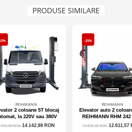
PRODUSE SIMILARE
12%
-25%
REIHMANN
REIHMANN
evator 2 coloane 5T blocaj
Elevator auto 2 coloan
utomat, la 220V sau 380V
REIHMANN RHM 242
profesional, 220V/3
14.142,98 RON
12.611,57
.990,08 RON
16.836,36 RON