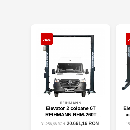
-34%
-
REIHMANN
Elevator 2 coloane 6T
El
REIHMANN RHM-260T
a
profesional, blocaj automat,
20.661,16 RON
31.258,68 RON
15
380V