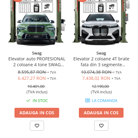
Swag
Swag
Elevator auto PROFESIONAL
Elevator 2 coloane 4T brate
2 coloane 4 tone SWAG
fata din 3 segmente
SW4000 hidraulic,
hidraulic cu deblocare
8.595,87 RON
10.074,38 RON
+ TVA
+ TVA
220V/380V
automata la buton, 220V
6.427,27 RON
7.438,02 RON
+ TVA
+ TVA
sau 380V
10.401,00
12.190,00
(TVA inclus)
(TVA inclus)
IN STOC
LA COMANDA
ADAUGA IN COS
ADAUGA IN COS