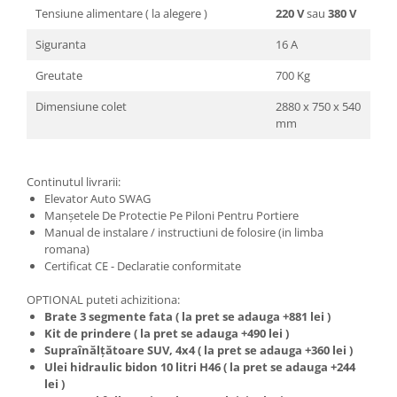
Tensiune alimentare ( la alegere )
220 V
sau
380 V
Siguranta
16 A
Greutate
700 Kg
Dimensiune colet
2880 x 750 x 540
mm
Continutul livrarii:
Elevator Auto SWAG
Manșetele De Protectie Pe Piloni Pentru Portiere
Manual de instalare / instructiuni de folosire (in limba
romana)
Certificat CE - Declaratie conformitate
OPTIONAL puteti achizitiona:
Brate 3 segmente fata ( la pret se adauga +881 lei )
Kit de prindere ( la pret se adauga +490 lei )
Supraînălțătoare SUV, 4x4 ( la pret se adauga +360 lei )
Ulei hidraulic bidon 10 litri H46 ( la pret se adauga +244
lei )