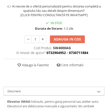
Antrenor articulat si culisant
👉 Ai nevoie de o ofertă personalizată pentru dotarea completă a
spațiului tău sau detalii despre dimensiuni?
Ciocan, levier, dalti si dornuri
[CLICK PENTRU CONSULTANȚĂ PE WHATSAPP]
Cleste si set clesti
IN STOC
Clicheti
Durata de livrare:
1-2 zile
Perie de sarma
Prese si extractoare
ADAUGA IN COS
Reparat filete
Cod Produs:
SW4000AG
Scule camioane
Ai nevoie de ajutor?
0732904952
/
0730711884
Scule diverse mecanica
Scule motor
Adauga la Favorite
Cere informatii
Scule Pneumatice
Scule service ulei, gresare,
combustibil
Scule sistem franare
Descriere
Scule speciale
Scule supape
Elevator SWAG
hidraulic, pentru garaj personal sau atelier auto.
Scule suspensie
Elevatorul are deblocarea manuală a sigurantelor din ambele