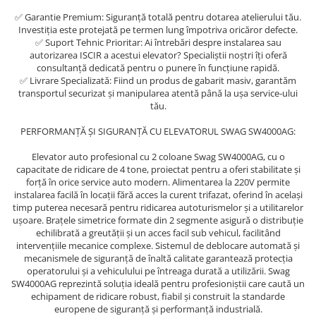
Scule motor
Elevator motociclete
✅ Garantie Premium: Siguranță totală pentru dotarea atelierului tău.
Blocaje distributie
Investiția este protejată pe termen lung împotriva oricăror defecte.
Elevator parcare
✅ Suport Tehnic Prioritar: Ai întrebări despre instalarea sau
Ceas comparator
Girafa, macara motor
autorizarea ISCIR a acestui elevator? Specialiștii noștri îți oferă
Scule AdBlue
consultanță dedicată pentru o punere în funcțiune rapidă.
Masa hidraulica
✅ Livrare Specializată: Fiind un produs de gabarit masiv, garantăm
Scule bujii, bujii incandescente
Presa hidraulica stationara
transportul securizat și manipularea atentă până la ușa service-ului
Scule electrice motor
tău.
Scule si echipamente spalatorie
Scule esapament
auto
PERFORMANȚĂ ȘI SIGURANȚĂ CU ELEVATORUL SWAG SW4000AG:
Scule injectie
Consumabile spalatorii auto
Scule injectoare
Elevator auto profesional cu 2 coloane Swag SW4000AG, cu o
Curatitor cu presiune
capacitate de ridicare de 4 tone, proiectat pentru a oferi stabilitate și
Scule montat, demontat segmenti
forță în orice service auto modern. Alimentarea la 220V permite
Scule spalatorii auto
Scule pentru fulii, ax came, curele
instalarea facilă în locații fără acces la curent trifazat, oferind în același
si pinioane
timp puterea necesară pentru ridicarea autoturismelor și a utilitarelor
ușoare. Brațele simetrice formate din 2 segmente asigură o distribuție
Scule sistem racire
echilibrată a greutății și un acces facil sub vehicul, facilitând
Scule turbosuflante
intervențiile mecanice complexe. Sistemul de deblocare automată și
mecanismele de siguranță de înaltă calitate garantează protecția
Tester compresie
operatorului și a vehiculului pe întreaga durată a utilizării. Swag
Scule pentru mecanica
SW4000AG reprezintă soluția ideală pentru profesioniștii care caută un
echipament de ridicare robust, fiabil și construit la standarde
Adaptoare, prelungitoare, reductii
europene de siguranță și performanță industrială.
si articulatii cardanice