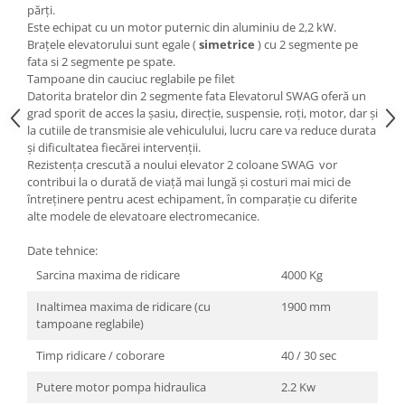
părți.
Scule transmisie
Este echipat cu un motor puternic din aluminiu de 2,2 kW.
Set / trusa chei tubulare
Brațele elevatorului sunt egale (
simetrice
) cu 2 segmente pe
Set burghie si freze
fata si 2 segmente pe spate.
Tampoane din cauciuc reglabile pe filet
Set chei
Datorita bratelor din 2 segmente fata Elevatorul SWAG oferă un
Set prelungitoare
grad sporit de acces la șasiu, direcție, suspensie, roți, motor, dar și
Set surubelnite
la cutiile de transmisie ale vehiculului, lucru care va reduce durata
și dificultatea fiecărei intervenții.
Testare cuplu dinamometric de
Rezistența crescută a noului elevator 2 coloane SWAG vor
strangere
contribui la o durată de viață mai lungă și costuri mai mici de
Trusa / Set tarozi si filiere
întreținere pentru acest echipament, în comparație cu diferite
alte modele de elevatoare electromecanice.
Trusa imbus hex,torx,ribe,M-uri
Tubulare speciale
Date tehnice:
Sarcina maxima de ridicare
4000 Kg
Inaltimea maxima de ridicare (cu
1900 mm
tampoane reglabile)
Timp ridicare / coborare
40 / 30 sec
Putere motor pompa hidraulica
2.2 Kw