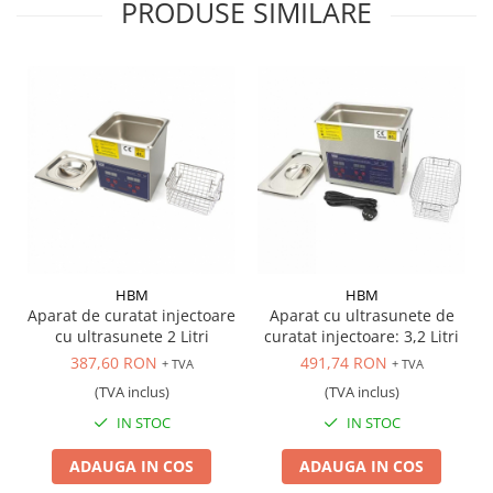
PRODUSE SIMILARE
Scule transmisie
Set / trusa chei tubulare
Set burghie si freze
Set chei
Set prelungitoare
Set surubelnite
Testare cuplu dinamometric de
strangere
Trusa / Set tarozi si filiere
Trusa imbus hex,torx,ribe,M-uri
Tubulare speciale
HBM
HBM
Aparat de curatat injectoare
Aparat cu ultrasunete de
cu ultrasunete 2 Litri
curatat injectoare: 3,2 Litri
387,60 RON
491,74 RON
+ TVA
+ TVA
(TVA inclus)
(TVA inclus)
IN STOC
IN STOC
ADAUGA IN COS
ADAUGA IN COS