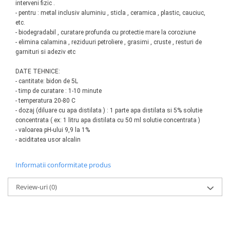
interveni fizic .
Antrenor articulat si culisant
- pentru : metal inclusiv aluminiu , sticla , ceramica , plastic, cauciuc,
etc.
Ciocan, levier, dalti si dornuri
- biodegradabil , curatare profunda cu protectie mare la coroziune
Cleste si set clesti
- elimina calamina , reziduuri petroliere , grasimi , cruste , resturi de
Clicheti
garnituri si adeziv etc
Perie de sarma
DATE TEHNICE:
Prese si extractoare
- cantitate: bidon
de 5L
- timp de curatare : 1-10 minute
Reparat filete
- temperatura 20-80 C
Scule camioane
- dozaj (diluare cu apa distilata ) : 1 parte apa distilata si 5% solutie
Scule diverse mecanica
concentrata ( ex: 1 litru apa distilata cu 50 ml solutie concentrata )
- valoarea pH-ului 9,9 la 1%
Scule motor
- aciditatea usor alcalin
Scule Pneumatice
Scule service ulei, gresare,
Informatii conformitate produs
combustibil
Scule sistem franare
Review-uri
(0)
Scule speciale
Scule supape
Scule suspensie