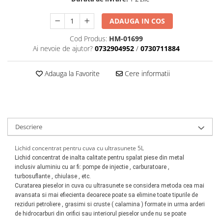
Scule motor
Elevator motociclete
Blocaje distributie
ADAUGA IN COS
Elevator parcare
Ceas comparator
Girafa, macara motor
Cod Produs:
HM-01699
Scule AdBlue
Ai nevoie de ajutor?
0732904952
/
0730711884
Masa hidraulica
Scule bujii, bujii incandescente
Presa hidraulica stationara
Scule electrice motor
Adauga la Favorite
Cere informatii
Scule si echipamente spalatorie
Scule esapament
auto
Scule injectie
Consumabile spalatorii auto
Scule injectoare
Curatitor cu presiune
Scule montat, demontat segmenti
Descriere
Scule spalatorii auto
Scule pentru fulii, ax came, curele
si pinioane
Lichid concentrat pentru cuva cu ultrasunete 5L
Scule sistem racire
Lichid concentrat de inalta calitate pentru spalat piese din metal
inclusiv aluminiu cu ar fi: pompe de injectie , carburatoare ,
Scule turbosuflante
turbosuflante , chiulase , etc.
Tester compresie
Curatarea pieselor in cuva cu ultrasunete se considera metoda cea mai
Scule pentru mecanica
avansata si mai efiecienta deoarece poate sa elimine toate tipurile de
reziduri petroliere , grasimi si cruste ( calamina ) formate in urma arderi
Adaptoare, prelungitoare, reductii
de hidrocarburi din orifici sau interiorul pieselor unde nu se poate
si articulatii cardanice