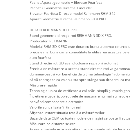
Scule pentru mecanica
Pachet Aparat geometrie + Elevator Foarfeca
Pachetul Geometrie Directie 1 include:
Adaptoare, prelungitoare, reductii
Elevator Foarfeca Directie model Reihmann RHM S45
si articulatii cardanice
Aparat Geometrie Directie Reihmann 3D X PRO
Antrenor articulat si culisant
DETALII REIHMANN 3D X PRO
Ciocan, levier, dalti si dornuri
Stand geometrie direcție roti REIHMANN 3D X PRO.
Cleste si set clesti
Producător: REIHMANN
Modelul RHM 3D X PRO este dotat cu bratul automat ce urca s
Clicheti
precizie mai buna dar si comoditate la utilizarea acestuia pe 
Perie de sarma
auto foarfeca
Prese si extractoare
Stand directie roti 3D având coloana reglabilă automat
Precizia de măsurare a acestui stand directie roti va garanteaz
Reparat filete
dumneavoastră vor beneficia de ultima tehnologie în domeniul, 
Scule camioane
să vă reproșeze ca volanul sta spre stânga sau dreapta, ca m
Scule diverse mecanica
Măsurare rapida
Tehnologie unica de verificare a calibrării simplă și rapida ga
Scule motor
Întreținere ușoară, obiectivele de masurare nu mai au nevoie d
Scule Pneumatice
neavând componente electronice
Scule service ulei, gresare,
Valorile sunt afisate în timp real
Afișează instant situația totală a măsurătorilor.
combustibil
Baza de date OEM cu toate modele de mașini ce poate fi actua
Scule sistem franare
Măsurare pe distante scurte:
Scule speciale
Aceasta metoda este potrivita și pentru zonele mici de lucru s