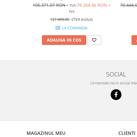
105.371,07 RON
78.264,46 RON
70.444,
+ TVA
+
TVA
127.499,00
(TVA inclus)
LA COMANDA
ADAUGA IN COS
SOCIAL
Urmareste-ne in social me
MAGAZINUL MEU
CLIENTI