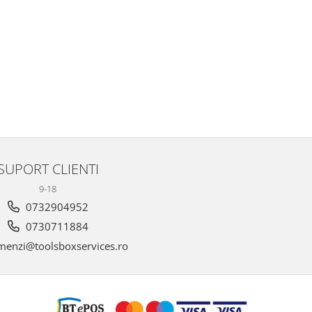
SUPORT CLIENTI
9-18
0732904952
0730711884
enzi@toolsboxservices.ro