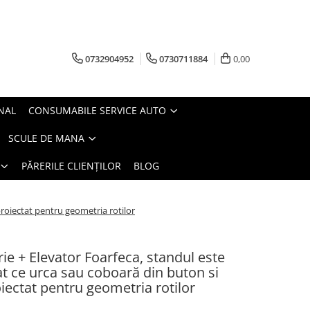
0732904952
0730711884
0,00
NAL
CONSUMABILE SERVICE AUTO
SCULE DE MANA
PĂRERILE CLIENȚILOR
BLOG
roiectat pentru geometria rotilor
e + Elevator Foarfeca, standul este
t ce urca sau coboară din buton si
oiectat pentru geometria rotilor