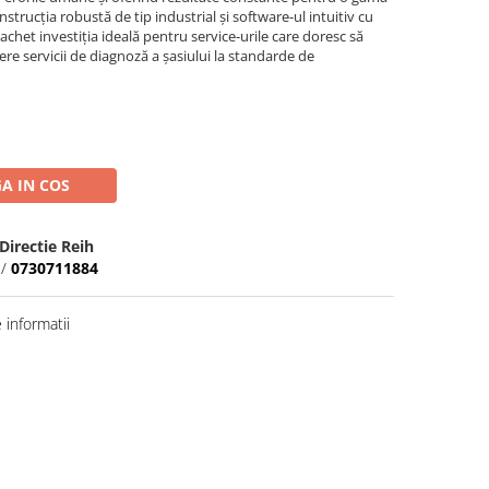
strucția robustă de tip industrial și software-ul intuitiv cu
achet investiția ideală pentru service-urile care doresc să
re servicii de diagnoză a șasiului la standarde de
A IN COS
irectie Reih
/
0730711884
informatii