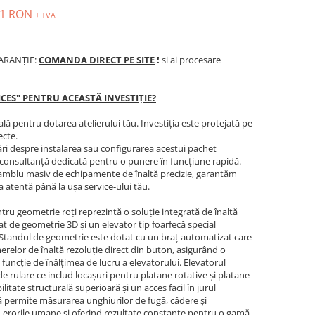
51 RON
+ TVA
GARANȚIE:
COMANDA DIRECT PE SITE
!
si ai procesare
ICES" PENTRU ACEASTĂ INVESTIȚIE?
ă pentru dotarea atelierului tău. Investiția este protejată pe
ecte.
bări despre instalarea sau configurarea acestui pachet
ră consultanță dedicată pentru o punere în funcțiune rapidă.
nsamblu masiv de echipamente de înaltă precizie, garantăm
 atentă până la ușa service-ului tău.
u geometrie roți reprezintă o soluție integrată de înaltă
 de geometrie 3D și un elevator tip foarfecă special
i. Standul de geometrie este dotat cu un braț automatizat care
elor de înaltă rezoluție direct din buton, asigurând o
 funcție de înălțimea de lucru a elevatorului. Elevatorul
e rulare ce includ locașuri pentru platane rotative și platane
litate structurală superioară și un acces facil în jurul
ă permite măsurarea unghiurilor de fugă, cădere și
d erorile umane și oferind rezultate constante pentru o gamă