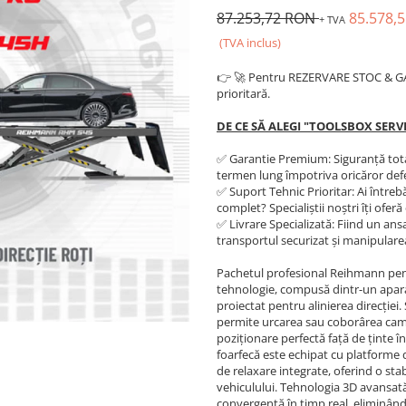
87.253,72 RON
85.578,
+ TVA
(TVA inclus)
👉 🚀 Pentru REZERVARE STOC & 
prioritară.
DE CE SĂ ALEGI "TOOLSBOX SERV
✅ Garantie Premium: Siguranță total
termen lung împotriva oricăror def
✅ Suport Tehnic Prioritar: Ai între
complet? Specialiștii noștri îți ofe
✅ Livrare Specializată: Fiind un a
transportul securizat și manipularea
Pachetul profesional Reihmann pentr
tehnologie, compusă dintr-un aparat
proiectat pentru alinierea direcție
permite urcarea sau coborârea camer
poziționare perfectă față de ținte în
foarfecă este echipat cu platforme d
de relaxare integrate, oferind o stabi
vehiculului. Tehnologia 3D avansat
convergență în timp real, eliminân