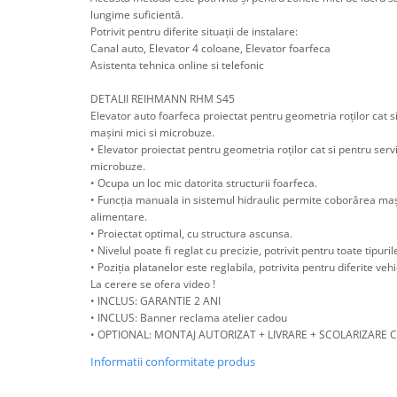
lungime suficientă.
Scule supape
Potrivit pentru diferite situații de instalare:
Scule suspensie
Canal auto, Elevator 4 coloane, Elevator foarfeca
Scule transmisie
Asistenta tehnica online si telefonic
Set / trusa chei tubulare
DETALII REIHMANN RHM S45
Set burghie si freze
Elevator auto foarfeca proiectat pentru geometria roților cat si
Set chei
mașini mici si microbuze.
• Elevator proiectat pentru geometria roților cat si pentru servi
Set prelungitoare
microbuze.
Set surubelnite
• Ocupa un loc mic datorita structurii foarfeca.
• Funcția manuala in sistemul hidraulic permite coborârea maș
Testare cuplu dinamometric de
alimentare.
strangere
• Proiectat optimal, cu structura ascunsa.
Trusa / Set tarozi si filiere
• Nivelul poate fi reglat cu precizie, potrivit pentru toate tipuri
Trusa imbus hex,torx,ribe,M-uri
• Poziția platanelor este reglabila, potrivita pentru diferite vehi
La cerere se ofera video !
Tubulare speciale
• INCLUS: GARANTIE 2 ANI
• INCLUS: Banner reclama atelier cadou
• OPTIONAL: MONTAJ AUTORIZAT + LIVRARE + SCOLARIZARE 
Informatii conformitate produs