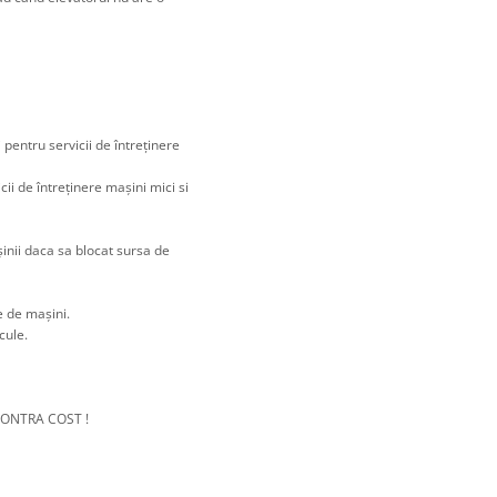
 pentru servicii de întreținere
cii de întreținere mașini mici si
inii daca sa blocat sursa de
le de mașini.
cule.
CONTRA COST !