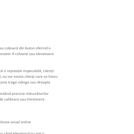
au coboară din buton oferind o
elevator 4 coloane sau elevatoare
ă o reputație impecabilă, clienții
nu vor exista clienți care se întorc
așina trage stânga sau dreapta
rantând precizia măsurătorilor
e calibrare sau întretinere
lizata anual online
au când elevatorul nu are o