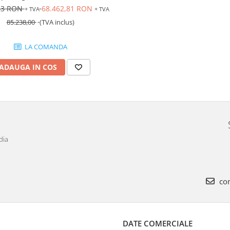
63 RON
68.462,81 RON
+ TVA
+ TVA
85.238,00
(TVA inclus)
LA COMANDA
ADAUGA IN COS
dia
com
DATE COMERCIALE