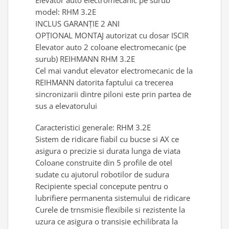
Elevator auto electromecanic pe surub
model: RHM 3.2E
Antrenor articulat si culisant
INCLUS GARANȚIE 2 ANI
Ciocan, levier, dalti si dornuri
OPȚIONAL MONTAJ autorizat cu dosar ISCIR
Cleste si set clesti
Elevator auto 2 coloane electromecanic (pe
Clicheti
surub) REIHMANN RHM 3.2E
Perie de sarma
Cel mai vandut elevator electromecanic de la
Prese si extractoare
REIHMANN datorita faptului ca trecerea
Reparat filete
sincronizarii dintre piloni este prin partea de
Scule camioane
sus a elevatorului
Scule diverse mecanica
Caracteristici generale: RHM 3.2E
Scule motor
Sistem de ridicare fiabil cu bucse si AX ce
Scule Pneumatice
asigura o precizie si durata lunga de viata
Scule service ulei, gresare,
Coloane construite din 5 profile de otel
combustibil
sudate cu ajutorul robotilor de sudura
Scule sistem franare
Recipiente special concepute pentru o
Scule speciale
lubrifiere permanenta sistemului de ridicare
Scule supape
Curele de trnsmisie flexibile si rezistente la
uzura ce asigura o transisie echilibrata la
Scule suspensie