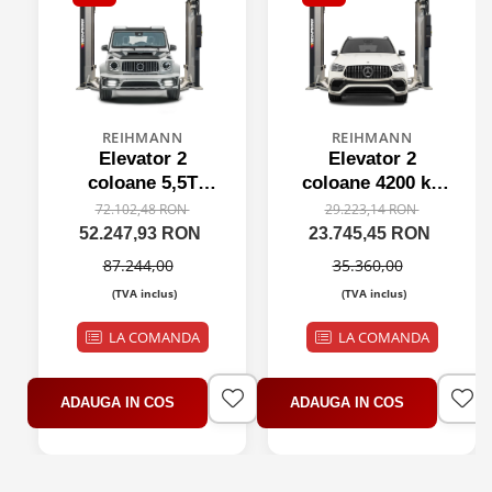
REIHMANN
REIHMANN
Elevator 2
Elevator 2
coloane 5,5T
coloane 4200 kg
electromecanic
electromecanic
72.102,48 RON
29.223,14 RON
pe surub, 380V
pe surub, 380V
52.247,93 RON
23.745,45 RON
87.244,00
35.360,00
(TVA inclus)
(TVA inclus)
LA COMANDA
LA COMANDA
ADAUGA IN COS
ADAUGA IN COS