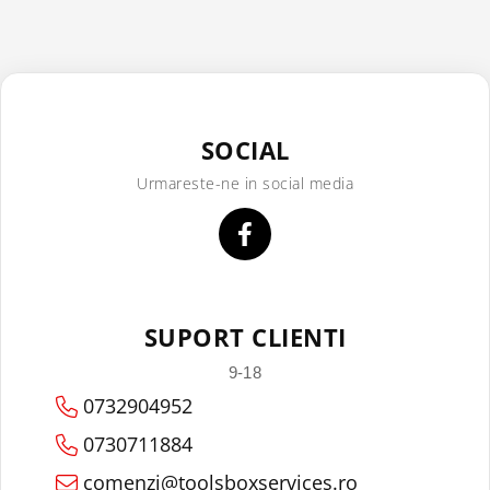
SOCIAL
Urmareste-ne in social media
SUPORT CLIENTI
9-18
0732904952
0730711884
comenzi@toolsboxservices.ro