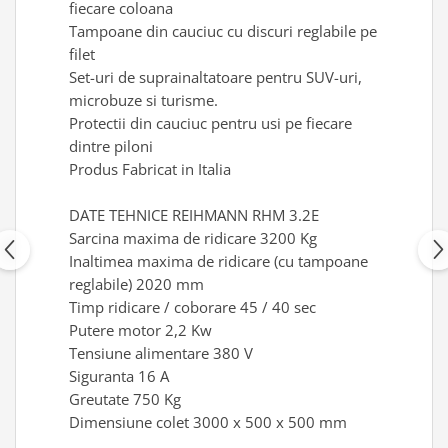
fiecare coloana
Scule transmisie
Tampoane din cauciuc cu discuri reglabile pe
Set / trusa chei tubulare
filet
Set burghie si freze
Set-uri de suprainaltatoare pentru SUV-uri,
Set chei
microbuze si turisme.
Set prelungitoare
Protectii din cauciuc pentru usi pe fiecare
Set surubelnite
dintre piloni
Testare cuplu dinamometric de
Produs Fabricat in Italia
strangere
Trusa / Set tarozi si filiere
DATE TEHNICE REIHMANN RHM 3.2E
Sarcina maxima de ridicare 3200 Kg
Trusa imbus hex,torx,ribe,M-uri
Inaltimea maxima de ridicare (cu tampoane
Tubulare speciale
reglabile) 2020 mm
Timp ridicare / coborare 45 / 40 sec
Putere motor 2,2 Kw
Tensiune alimentare 380 V
Siguranta 16 A
Greutate 750 Kg
Dimensiune colet 3000 x 500 x 500 mm