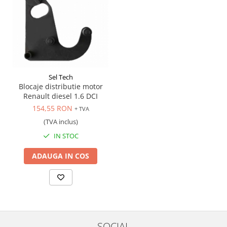
Scule transmisie
Set / trusa chei tubulare
Set burghie si freze
Set chei
Set prelungitoare
Set surubelnite
Sel Tech
Testare cuplu dinamometric de
Blocaje distributie motor
strangere
Renault diesel 1.6 DCI
154,55 RON
Trusa / Set tarozi si filiere
+ TVA
(TVA inclus)
Trusa imbus hex,torx,ribe,M-uri
Tubulare speciale
IN STOC
ADAUGA IN COS
SOCIAL