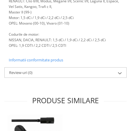
RENAULT: Clio II/III, Modus, Megane I/II, Scenic I/II, Laguna
II, Espace,
Vel Satis, Kangoo, Trafi c II,
Antrenor articulat si culisant
Master II (99-)
Ciocan, levier, dalti si dornuri
Motor: 1,5 dCi / 1,9 dCi / 2,2 dCi / 2,5 dCi
Cleste si set clesti
OPEL: Movano (00-10), Vivaro (01-10)
Clicheti
Codurile de motor:
Perie de sarma
NISSAN, DACIA, RENAULT: 1,5 dCi / 1,9 dCi / 2,2 dCi / 2,5 dCi
Prese si extractoare
OPEL: 1,9 CDTI / 2,2 CDTI / 2,5 CDTI
Reparat filete
Informatii conformitate produs
Scule camioane
Scule diverse mecanica
Review-uri
(0)
Scule motor
Scule Pneumatice
Scule service ulei, gresare,
combustibil
PRODUSE SIMILARE
Scule sistem franare
Scule speciale
Scule supape
Scule suspensie