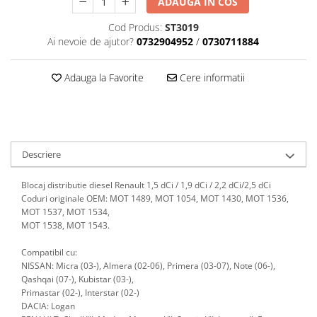
ADAUGA IN COS
Scule motor
Elevator motociclete
Blocaje distributie
Cod Produs:
ST3019
Elevator parcare
Ai nevoie de ajutor?
0732904952
/
0730711884
Ceas comparator
Girafa, macara motor
Scule AdBlue
Masa hidraulica
Adauga la Favorite
Cere informatii
Scule bujii, bujii incandescente
Presa hidraulica stationara
Scule electrice motor
Scule si echipamente spalatorie
Scule esapament
auto
Scule injectie
Consumabile spalatorii auto
Descriere
Scule injectoare
Curatitor cu presiune
Scule montat, demontat segmenti
Blocaj distributie diesel Renault 1,5 dCi / 1,9 dCi / 2,2 dCi/2,5 dCi
Scule spalatorii auto
Scule pentru fulii, ax came, curele
Coduri originale OEM: MOT 1489, MOT 1054, MOT 1430, MOT 1536,
si pinioane
MOT 1537, MOT 1534,
Scule sistem racire
MOT 1538, MOT 1543.
Scule turbosuflante
Compatibil cu:
Tester compresie
NISSAN: Micra (03-), Almera (02-06), Primera (03-07), Note (06-),
Qashqai (07-), Kubistar (03-),
Scule pentru mecanica
Primastar (02-), Interstar (02-)
Adaptoare, prelungitoare, reductii
DACIA: Logan
si articulatii cardanice