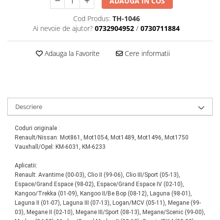
ADAUGA IN COS
Scule motor
Elevator motociclete
Blocaje distributie
Cod Produs:
TH-1046
Elevator parcare
Ai nevoie de ajutor?
0732904952
/
0730711884
Ceas comparator
Girafa, macara motor
Scule AdBlue
Masa hidraulica
Adauga la Favorite
Cere informatii
Scule bujii, bujii incandescente
Presa hidraulica stationara
Scule electrice motor
Scule si echipamente spalatorie
Scule esapament
auto
Scule injectie
Consumabile spalatorii auto
Descriere
Scule injectoare
Curatitor cu presiune
Scule montat, demontat segmenti
Coduri originale :
Scule spalatorii auto
Scule pentru fulii, ax came, curele
Renault/Nissan: Mot861, Mot1054, Mot1489, Mot1496, Mot1750
si pinioane
Vauxhall/Opel: KM-6031, KM-6233
Scule sistem racire
Aplicatii:
Scule turbosuflante
Renault: Avantime (00-03), Clio II (99-06), Clio III/Sport (05-13),
Tester compresie
Espace/Grand Espace (98-02), Espace/Grand Espace IV (02-10),
Scule pentru mecanica
Kangoo/Trekka (01-09), Kangoo II/Be Bop (08-12), Laguna (98-01),
Laguna II (01-07), Laguna III (07-13), Logan/MCV (05-11), Megane (99-
Adaptoare, prelungitoare, reductii
03), Megane II (02-10), Megane III/Sport (08-13), Megane/Scenic (99-00),
si articulatii cardanice