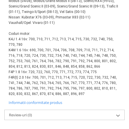
Modus (04-08), Modus/Grand Modus II (08-13), Scenic/RX4 (99-03),
Antrenor articulat si culisant
Scenic/Grand Scenic II (03-09), Scenic/Grand Scenic III (09-13), Trafic II
(01-11), Twingo II/Sport (08-13), Vel Satis (00-10)
Ciocan, levier, dalti si dornuri
Nissan: Kubistar X76 (03-09), Primastar X83 (02-11)
Cleste si set clesti
Vauxhall/Opel: Vivaro
(01-11)
Clicheti
Coduri motor:
Perie de sarma
K4J 1.4 16v: 700, 710, 711, 712, 713, 714, 715, 730, 732, 740, 750,
Prese si extractoare
770, 780
K4M 1.6 16v: 690, 700, 701, 704, 706, 708, 709, 710, 711, 712, 714,
Reparat filete
716, 718, 720, 724, 730, 732, 734, 740, 743, 744, 745, 746, 748, 750,
Scule camioane
752, 753, 760, 761, 764, 766, 782, 790, 791, 792, 794, 800, 801, 802,
Scule diverse mecanica
804, 812, 813, 824, 830, 831, 846, 848, 854, 858, 862, 866
F4P 1.8 16v: 720, 722, 760, 770, 771, 772, 773, 774, 775
Scule motor
F4R(t) 2.0 16v: 700, 701, 712, 713, 714, 715, 720, 722, 730, 732, 740,
Scule Pneumatice
741, 744, 746, 762, 763, 764, 765, 766, 767, 770, 771, 774, 776, 780,
784, 786, 787, 790, 791, 792, 794, 795, 796, 797, 800, 802, 810, 811,
Scule service ulei, gresare,
820, 830, 832, 867, 870, 874, 886, 887, 896, 897
combustibil
Scule sistem franare
Informatii conformitate produs
Scule speciale
Review-uri
(0)
Scule supape
Scule suspensie