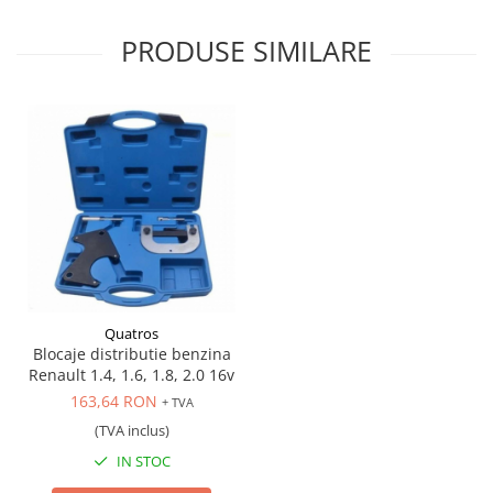
Scule transmisie
Set / trusa chei tubulare
PRODUSE SIMILARE
Set burghie si freze
Set chei
Set prelungitoare
Set surubelnite
Testare cuplu dinamometric de
strangere
Trusa / Set tarozi si filiere
Trusa imbus hex,torx,ribe,M-uri
Tubulare speciale
Quatros
Blocaje distributie benzina
Renault 1.4, 1.6, 1.8, 2.0 16v
163,64 RON
+ TVA
(TVA inclus)
IN STOC