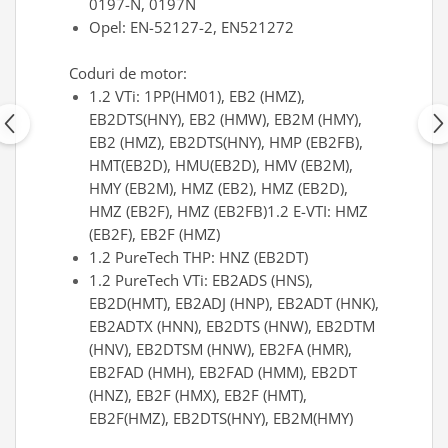
0197-N, 0197N
Scule transmisie
Opel: EN-52127-2, EN521272
Set / trusa chei tubulare
Set burghie si freze
Coduri de motor:
Set chei
1.2 VTi: 1PP(HM01), EB2 (HMZ),
Set prelungitoare
EB2DTS(HNY), EB2 (HMW), EB2M (HMY),
EB2 (HMZ), EB2DTS(HNY), HMP (EB2FB),
Set surubelnite
HMT(EB2D), HMU(EB2D), HMV (EB2M),
Testare cuplu dinamometric de
HMY (EB2M), HMZ (EB2), HMZ (EB2D),
strangere
HMZ (EB2F), HMZ (EB2FB)1.2 E-VTI: HMZ
Trusa / Set tarozi si filiere
(EB2F), EB2F (HMZ)
Trusa imbus hex,torx,ribe,M-uri
1.2 PureTech THP: HNZ (EB2DT)
Tubulare speciale
1.2 PureTech VTi: EB2ADS (HNS),
EB2D(HMT), EB2ADJ (HNP), EB2ADT (HNK),
EB2ADTX (HNN), EB2DTS (HNW), EB2DTM
(HNV), EB2DTSM (HNW), EB2FA (HMR),
EB2FAD (HMH), EB2FAD (HMM), EB2DT
(HNZ), EB2F (HMX), EB2F (HMT),
EB2F(HMZ), EB2DTS(HNY), EB2M(HMY)