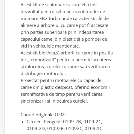
Acest kit de schimbare a curelei a fost
Antrenor articulat si culisant
dezvoltat pentru cel mai recent model de
Ciocan, levier, dalti si dornuri
motoare EB2 turbo unde caracteristicile de
Cleste si set clesti
aliniere a arborelui cu came pot fi accesate
Clicheti
prin partea superioară prin îndepărtarea
Perie de sarma
capacului camei din plastic și a pompei de
vid în vehiculele menționate.
Prese si extractoare
Acest kit blochează arborii cu came în poziția
Reparat filete
lor „temporizată” pentru a permite scoaterea
Scule camioane
și înlocuirea curelei cu came sau verificarea
Scule diverse mecanica
distribuției motorului.
Scule motor
Proiectat pentru motoarele cu capac de
Scule Pneumatice
came din plastic despicat, oferind economii
Scule service ulei, gresare,
semnificative de timp pentru verificarea
combustibil
sincronizarii si inlocuirea curelei.
Scule sistem franare
Scule speciale
Coduri originale OEM:
Citroen, Peugeot: 0109-2B, 0109-2C,
Scule supape
0109-2D, 01092B, 01092C, 01092D,
Scule suspensie