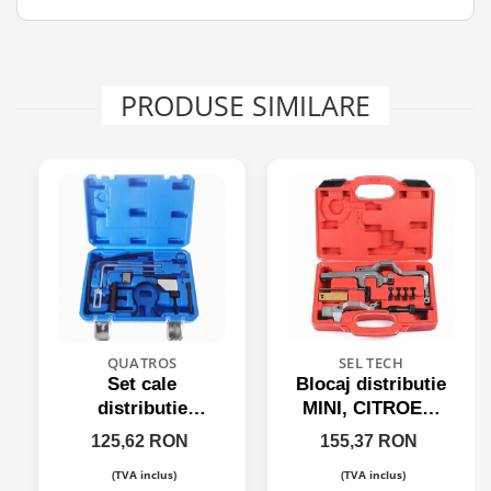
PRODUSE SIMILARE
QUATROS
SEL TECH
Set cale
Blocaj distributie
distributie
MINI, CITROEN,
PEUGEOT
PEUGEOT: 1.4 /
125,62 RON
155,37 RON
2.0/2.2HDI
1.6 16v
(TVA inclus)
(TVA inclus)