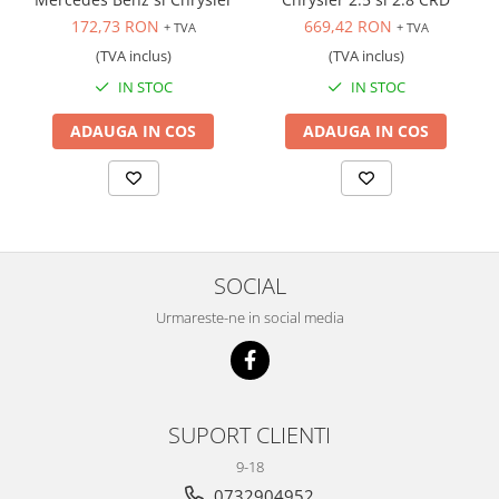
Scule transmisie
172,73 RON
669,42 RON
+ TVA
+ TVA
Set / trusa chei tubulare
(TVA inclus)
(TVA inclus)
Set burghie si freze
IN STOC
IN STOC
Set chei
Set prelungitoare
ADAUGA IN COS
ADAUGA IN COS
Set surubelnite
Testare cuplu dinamometric de
strangere
Trusa / Set tarozi si filiere
Trusa imbus hex,torx,ribe,M-uri
SOCIAL
Tubulare speciale
Urmareste-ne in social media
SUPORT CLIENTI
9-18
0732904952