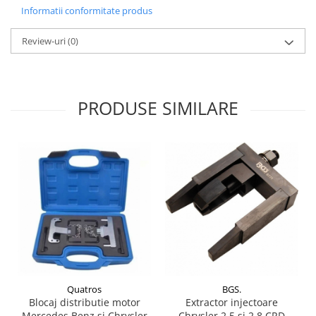
Informatii conformitate produs
Antrenor articulat si culisant
Ciocan, levier, dalti si dornuri
Review-uri
(0)
Cleste si set clesti
Clicheti
Perie de sarma
PRODUSE SIMILARE
Prese si extractoare
Reparat filete
Scule camioane
Scule diverse mecanica
Scule motor
Scule Pneumatice
Scule service ulei, gresare,
combustibil
Scule sistem franare
Scule speciale
Scule supape
Quatros
BGS.
Blocaj distributie motor
Extractor injectoare
Scule suspensie
Mercedes Benz si Chrysler
Chrysler 2.5 si 2.8 CRD