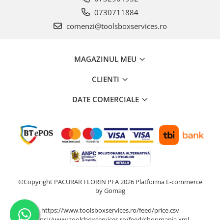
0730711884
comenzi@toolsboxservices.ro
MAGAZINUL MEU
CLIENTI
DATE COMERCIALE
©Copyright PACURAR FLORIN PFA 2026
Platforma E-commerce
by Gomag
https://www.toolsboxservices.ro/feed/price.csv
https://www.toolsboxservices.ro/feed/shopmania.xml