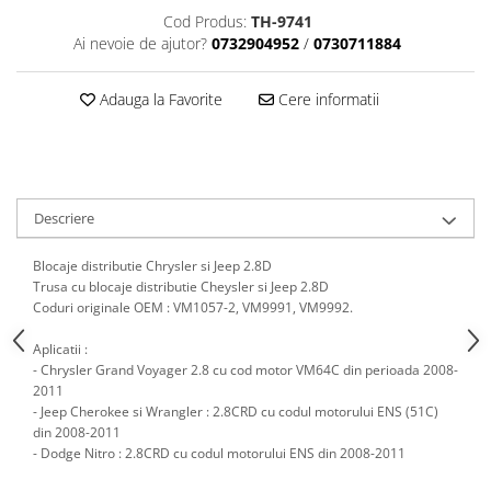
Scule motor
Elevator motociclete
Cod Produs:
TH-9741
Blocaje distributie
Ai nevoie de ajutor?
0732904952
/
0730711884
Elevator parcare
Ceas comparator
Girafa, macara motor
Scule AdBlue
Adauga la Favorite
Cere informatii
Masa hidraulica
Scule bujii, bujii incandescente
Presa hidraulica stationara
Scule electrice motor
Scule si echipamente spalatorie
Scule esapament
auto
Scule injectie
Descriere
Consumabile spalatorii auto
Scule injectoare
Curatitor cu presiune
Blocaje distributie Chrysler si Jeep 2.8D
Scule montat, demontat segmenti
Trusa cu blocaje distributie Cheysler si Jeep 2.8D
Scule spalatorii auto
Scule pentru fulii, ax came, curele
Coduri originale OEM : VM1057-2, VM9991, VM9992.
si pinioane
Scule sistem racire
Aplicatii :
- Chrysler Grand Voyager 2.8 cu
cod motor VM64C din perioada 2008-
Scule turbosuflante
2011
Tester compresie
- Jeep Cherokee si Wrangler : 2.8CRD cu codul motorului ENS (51C)
Scule pentru mecanica
din 2008-2011
- Dodge Nitro : 2.8CRD cu codul motorului ENS din 2008-2011
Adaptoare, prelungitoare, reductii
si articulatii cardanice