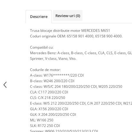
Tester acumulatori
Elevator 4 coloane
Tester instalatii electrice
Elevator foarfeca
Review-uri
(0)
Descriere
Scule motor
Elevator motociclete
Blocaje distributie
Elevator parcare
Trusa blocaje distributie motor MERCEDES M651
Ceas comparator
Coduri originale OEM: 65158 901 4000, 65158 900 4000.
Girafa, macara motor
Scule AdBlue
Masa hidraulica
Compatibil cu:
Scule bujii, bujii incandescente
Mercedes Benz: A-class, B-class, C-class, CLA, CLS, E-class, G
Presa hidraulica stationara
Sprinter, V-class, Viano, Vito.
Scule electrice motor
Scule si echipamente spalatorie
Scule esapament
Codurile de motor:
auto
Scule injectie
A-class: W176********/220 CDI
Consumabile spalatorii auto
B-class: W246 200/220 CDI
Scule injectoare
C-class: W/S/C 204 180/200/220/250 CDI, W205 220/250
Curatitor cu presiune
Scule montat, demontat segmenti
CLA: C117 200/220 CDI
Scule spalatorii auto
Scule pentru fulii, ax came, curele
CLS: C/X 218 220/250
si pinioane
E-class: W/S 212 200/220/250 CDI, C/A
207 220/250 CDI, W21
GLA: X156 200/220 CDI
Scule sistem racire
GLK: X 204 200/220/250 CDI
Scule turbosuflante
ML: W166 250
SLK: R172 250 CDI
Tester compresie
Sprinter: W906 210/310/510/213/313 CDI,