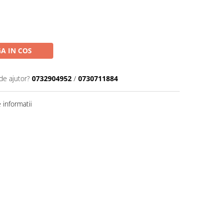
A IN COS
de ajutor?
0732904952
/
0730711884
informatii