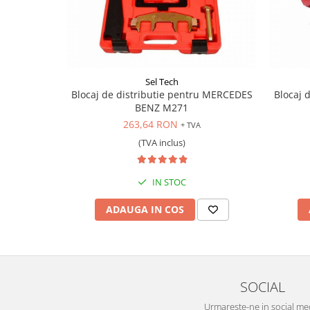
Scule supape
Scule suspensie
Scule transmisie
Set / trusa chei tubulare
Sel Tech
Set burghie si freze
Blocaj de distributie pentru MERCEDES
Blocaj 
Set chei
BENZ M271
Set prelungitoare
263,64 RON
+ TVA
Set surubelnite
(TVA inclus)
Testare cuplu dinamometric de
strangere
IN STOC
Trusa / Set tarozi si filiere
Trusa imbus hex,torx,ribe,M-uri
ADAUGA IN COS
Tubulare speciale
SOCIAL
Urmareste-ne in social me