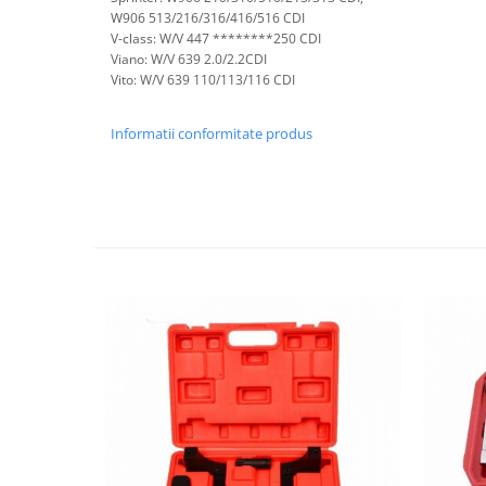
Scule pentru mecanica
W906 513/216/316/416/516 CDI
V-class: W/V 447 ********250 CDI
Adaptoare, prelungitoare, reductii
Viano: W/V 639 2.0/2.2CDI
si articulatii cardanice
Vito: W/V 639 110/113/116 CDI
Antrenor articulat si culisant
Ciocan, levier, dalti si dornuri
Informatii conformitate produs
Cleste si set clesti
Clicheti
Perie de sarma
Prese si extractoare
Reparat filete
Scule camioane
Scule diverse mecanica
Scule motor
Scule Pneumatice
Scule service ulei, gresare,
combustibil
Scule sistem franare
Scule speciale