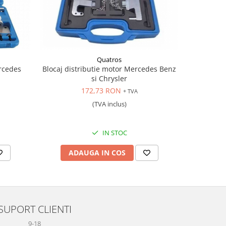
Quatros
rcedes
Blocaj distributie motor Mercedes Benz
Trusa 
si Chrysler
172,73 RON
+ TVA
(TVA inclus)
IN STOC
ADAUGA IN COS
AD
SUPORT CLIENTI
9-18