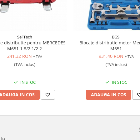
Sel Tech
BGS.
de distributie pentru MERCEDES
Blocaje distributie motor Me
M651 1.8/2.1/2.2
M651
241,32 RON
931,40 RON
+ TVA
+ TVA
(TVA inclus)
(TVA inclus)
IN STOC
IN STOC
ADAUGA IN COS
ADAUGA IN COS
dia