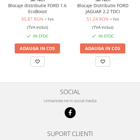
Scule transmisie
Blocaje distributie FORD 1.6
Blocaje Distributie FORD
EcoBoost
JAGUAR 2.2 TDCI
Set / trusa chei tubulare
95,87 RON
51,24 RON
+ TVA
+ TVA
Set burghie si freze
(TVA inclus)
(TVA inclus)
Set chei
IN STOC
IN STOC
Set prelungitoare
Set surubelnite
ADAUGA IN COS
ADAUGA IN COS
Testare cuplu dinamometric de
strangere
Trusa / Set tarozi si filiere
Trusa imbus hex,torx,ribe,M-uri
Tubulare speciale
SOCIAL
Urmareste-ne in social media
SUPORT CLIENTI