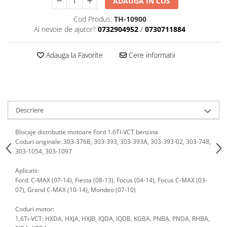
ADAUGA IN COS
Scule motor
Elevator motociclete
Blocaje distributie
Cod Produs:
TH-10900
Elevator parcare
Ai nevoie de ajutor?
0732904952
/
0730711884
Ceas comparator
Girafa, macara motor
Scule AdBlue
Masa hidraulica
Adauga la Favorite
Cere informatii
Scule bujii, bujii incandescente
Presa hidraulica stationara
Scule electrice motor
Scule si echipamente spalatorie
Scule esapament
auto
Scule injectie
Consumabile spalatorii auto
Descriere
Scule injectoare
Curatitor cu presiune
Scule montat, demontat segmenti
Blocaje distributie motoare Ford 1.6TI-VCT benzina
Scule spalatorii auto
Scule pentru fulii, ax came, curele
Coduri originale: 303-376B, 303-393, 303-393A, 303-393-02, 303-748,
si pinioane
303-1054, 303-1097
Scule sistem racire
Aplicatii:
Scule turbosuflante
Ford: C-MAX (07-14), Fiesta (08-13), Focus (04-14), Focus C-MAX (03-
Tester compresie
07), Grand C-MAX (10-14), Mondeo (07-10)
Scule pentru mecanica
Coduri motor:
Adaptoare, prelungitoare, reductii
1.6Ti-VCT: HXDA, HXJA, HXJB, IQDA, IQDB, KGBA, PNBA, PNDA, RHBA,
si articulatii cardanice