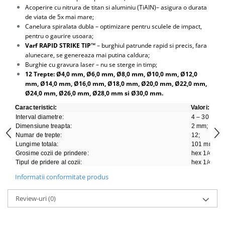
Acoperire cu nitrura de titan si aluminiu (TiAIN)– asigura o durata
Antrenor articulat si culisant
de viata de 5x mai mare;
Ciocan, levier, dalti si dornuri
Canelura spiralata dubla – optimizare pentru sculele de impact,
pentru o gaurire usoara;
Cleste si set clesti
Varf RAPID STRIKE TIP™
– burghiul patrunde rapid si precis, fara
Clicheti
alunecare, se genereaza mai putina caldura;
Perie de sarma
Burghie cu gravura laser – nu se sterge in timp;
12 Trepte: Ø4,0 mm, Ø6,0 mm, Ø8,0 mm, Ø10,0 mm, Ø12,0
Prese si extractoare
mm, Ø14,0 mm, Ø16,0 mm, Ø18,0 mm, Ø20,0 mm, Ø22,0 mm,
Reparat filete
Ø24,0 mm, Ø26,0 mm, Ø28,0 mm si Ø30,0 mm.
Scule camioane
Caracteristici:
Valori:
Scule diverse mecanica
Interval diametre:
4 – 30 mm;
Dimensiune treapta:
2 mm;
Scule motor
Numar de trepte:
12;
Scule Pneumatice
Lungime totala:
101 mm;
Grosime cozii de prindere:
hex 1/4”;
Scule service ulei, gresare,
Tipul de pridere al cozii:
hex 1/4”.
combustibil
Informatii conformitate produs
Scule sistem franare
Scule speciale
Review-uri
(0)
Scule supape
Scule suspensie