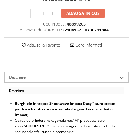
Durata de livrare:
1-2 zile
Scule motor
Elevator motociclete
Blocaje distributie
Elevator parcare
ADAUGA IN COS
Ceas comparator
Girafa, macara motor
Cod Produs:
48899265
Scule AdBlue
Masa hidraulica
Ai nevoie de ajutor?
0732904952
/
0730711884
Scule bujii, bujii incandescente
Presa hidraulica stationara
Scule electrice motor
Adauga la Favorite
Cere informatii
Scule si echipamente spalatorie
Scule esapament
auto
Scule injectie
Consumabile spalatorii auto
Scule injectoare
Curatitor cu presiune
Scule montat, demontat segmenti
Descriere
Scule spalatorii auto
Scule pentru fulii, ax came, curele
si pinioane
Descriere:
Scule sistem racire
Scule turbosuflante
Burghiele in trepte Shockwave Impact Duty™ sunt create
pentru a fi utilizate cu masinile de gaurit si insurubat cu
Tester compresie
impact;
Scule pentru mecanica
Coada de prindere hexagonala hex1/4” prevazuta cu o
zona
SHOCKZONE™
– zona ce asigura o durabilitate ridicata,
Adaptoare, prelungitoare, reductii
reducand astfel ruperile premature;
si articulatii cardanice