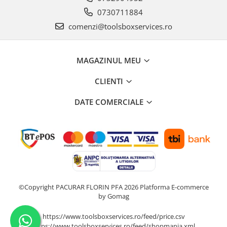
0730711884
comenzi@toolsboxservices.ro
MAGAZINUL MEU
CLIENTI
DATE COMERCIALE
©Copyright PACURAR FLORIN PFA 2026
Platforma E-commerce
by Gomag
https://www.toolsboxservices.ro/feed/price.csv
https://www.toolsboxservices.ro/feed/shopmania.xml