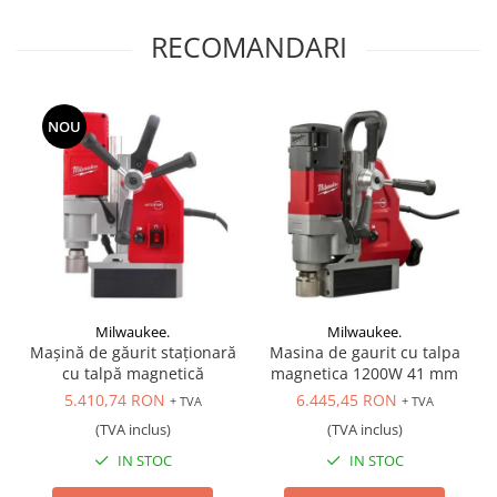
Scule transmisie
RECOMANDARI
Set / trusa chei tubulare
Set burghie si freze
Set chei
NOU
Set prelungitoare
Set surubelnite
Testare cuplu dinamometric de
strangere
Trusa / Set tarozi si filiere
Trusa imbus hex,torx,ribe,M-uri
Tubulare speciale
Milwaukee.
Milwaukee.
Mașină de găurit staționară
Masina de gaurit cu talpa
cu talpă magnetică
magnetica 1200W 41 mm
5.410,74 RON
6.445,45 RON
+ TVA
+ TVA
(TVA inclus)
(TVA inclus)
IN STOC
IN STOC