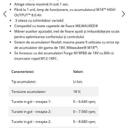
Atinge viteza maximă în sub 1 sec.
Antrenor articulat si culisant
Până la 1 oră, timp de funcționare, cu acumulatorul M18™ HIGH
Ciocan, levier, dalti si dornuri
OUTPUT™ 8.0 Ah
3 viteze cu schimbător variabil
Cleste si set clesti
Compatibil cu toate capetele de fixare MILWAUKEE®
Clicheti
Mâner auxiliar ajustabil, inel de fixare ajută și imbunătățește scula
Perie de sarma
pentru optimizarea confortului și controlului
Sistem de acumulatori flexibil: masina poate fi utilizata cu orice tip
Prese si extractoare
de acumulator din gama de 18V, Milwaukee® M18™;
Reparat filete
Se livreaza: cu doi acumulatori Forge M18FB8 de 18V cu 8Ah si
incarcator rapid M12-18FC.
Scule camioane
Scule diverse mecanica
Caracteristici:
Valori:
Scule motor
Scule Pneumatice
Tip acumulator:
Li-Ion;
Scule service ulei, gresare,
Tensiune acumulator:
18 V;
combustibil
Scule sistem franare
Turatie in gol – treapta 1:
0 – 6.640 rpm;
Scule speciale
Turatie in gol – treapta 2:
0 – 7.560 rpm;
Scule supape
Turatie in gol – treapta 2:
0 – 8.680 rpm;
Scule suspensie