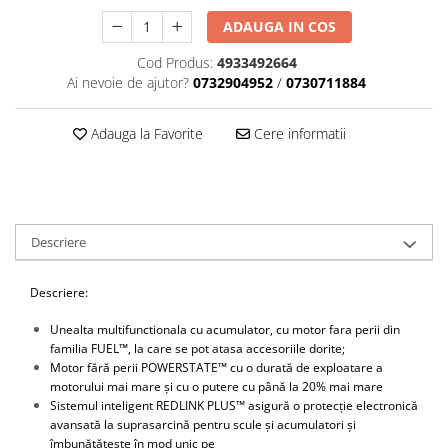
Scule motor
Elevator motociclete
ADAUGA IN COS
Blocaje distributie
Elevator parcare
Cod Produs:
4933492664
Ceas comparator
Girafa, macara motor
Ai nevoie de ajutor?
0732904952
/
0730711884
Scule AdBlue
Masa hidraulica
Scule bujii, bujii incandescente
Presa hidraulica stationara
Adauga la Favorite
Cere informatii
Scule electrice motor
Scule si echipamente spalatorie
Scule esapament
auto
Scule injectie
Consumabile spalatorii auto
Scule injectoare
Curatitor cu presiune
Descriere
Scule montat, demontat segmenti
Scule spalatorii auto
Scule pentru fulii, ax came, curele
si pinioane
Descriere:
Scule sistem racire
Unealta multifunctionala cu acumulator, cu motor fara perii din
Scule turbosuflante
familia FUEL™, la care se pot atasa accesoriile dorite;
Motor fără perii POWERSTATE™ cu o durată de exploatare a
Tester compresie
motorului mai mare și cu o putere cu până la 20% mai mare
Scule pentru mecanica
Sistemul inteligent REDLINK PLUS™ asigură o protecție electronică
avansată la suprasarcină pentru scule și acumulatori și
Adaptoare, prelungitoare, reductii
îmbunătățește în mod unic pe
si articulatii cardanice