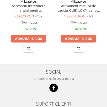
Milwaukee.
Milwaukee.
Accesoriu intretinere
Atasament matura de
margini pentru
cauciu QUIK-LOK™ pentru
multifunctionala M18
multifunctionala, M18
656,20 RON
1.229,75 RON
+ TVA
+ TVA
(TVA inclus)
(TVA inclus)
IN STOC
IN STOC
ADAUGA IN COS
ADAUGA IN COS
SOCIAL
Urmareste-ne in social media
SUPORT CLIENTI