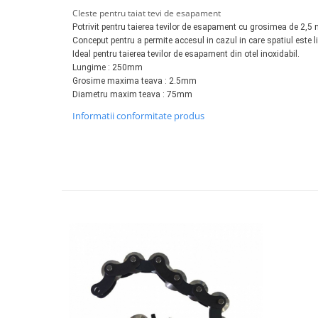
Tester acumulatori
Cleste pentru taiat tevi de esapament
Elevator 4 coloane
Tester instalatii electrice
Potrivit pentru taierea tevilor de esapament cu grosimea de 2,5
Elevator foarfeca
Conceput pentru a permite accesul in cazul in care spatiul este l
Scule motor
Elevator motociclete
Ideal pentru taierea tevilor de esapament din otel inoxidabil.
Blocaje distributie
Lungime :
250mm
Elevator parcare
Grosime maxima teava : 2.5mm
Ceas comparator
Girafa, macara motor
Diametru maxim teava : 75mm
Scule AdBlue
Masa hidraulica
Informatii conformitate produs
Scule bujii, bujii incandescente
Presa hidraulica stationara
Scule electrice motor
Scule si echipamente spalatorie
Scule esapament
auto
Scule injectie
Consumabile spalatorii auto
Scule injectoare
Curatitor cu presiune
Scule montat, demontat segmenti
Scule spalatorii auto
Scule pentru fulii, ax came, curele
si pinioane
Scule sistem racire
Scule turbosuflante
Tester compresie