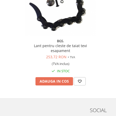
Scule pentru mecanica
Adaptoare, prelungitoare, reductii
si articulatii cardanice
Antrenor articulat si culisant
Ciocan, levier, dalti si dornuri
Cleste si set clesti
BGS.
Clicheti
Lant pentru cleste de taiat tevi
Perie de sarma
esapament
Prese si extractoare
253,72 RON
+ TVA
Reparat filete
(TVA inclus)
Scule camioane
IN STOC
Scule diverse mecanica
ADAUGA IN COS
Scule motor
Scule Pneumatice
Scule service ulei, gresare,
combustibil
Scule sistem franare
SOCIAL
Scule speciale