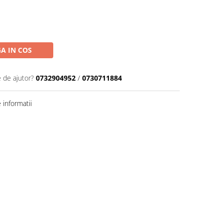
A IN COS
e de ajutor?
0732904952
/
0730711884
informatii