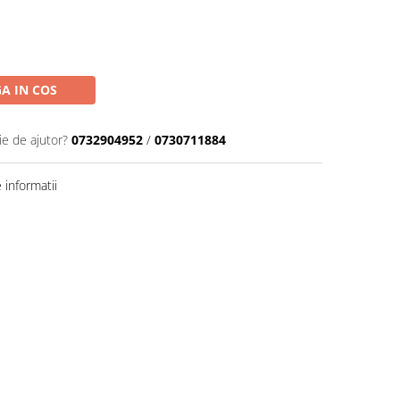
A IN COS
ie de ajutor?
0732904952
/
0730711884
informatii