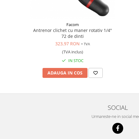
Scule pentru mecanica
Adaptoare, prelungitoare, reductii
si articulatii cardanice
Facom
Antrenor articulat si culisant
Antrenor clichet cu maner rotativ 1/4"
Ciocan, levier, dalti si dornuri
72 de dinti
Cleste si set clesti
323,97 RON
+ TVA
Clicheti
(TVA inclus)
Perie de sarma
IN STOC
Prese si extractoare
ADAUGA IN COS
Reparat filete
Scule camioane
Scule diverse mecanica
Scule motor
SOCIAL
Scule Pneumatice
Scule service ulei, gresare,
Urmareste-ne in social me
combustibil
Scule sistem franare
Scule speciale