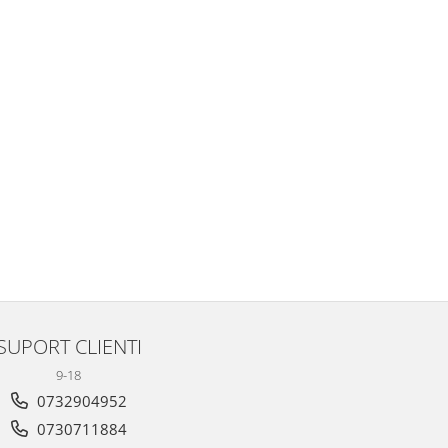
SUPORT CLIENTI
9-18
0732904952
0730711884