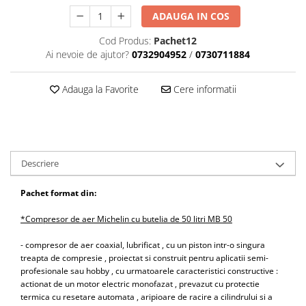
Scule motor
Elevator motociclete
ADAUGA IN COS
Blocaje distributie
Elevator parcare
Cod Produs:
Pachet12
Ceas comparator
Girafa, macara motor
Ai nevoie de ajutor?
0732904952
/
0730711884
Scule AdBlue
Masa hidraulica
Scule bujii, bujii incandescente
Adauga la Favorite
Cere informatii
Presa hidraulica stationara
Scule electrice motor
Scule si echipamente spalatorie
Scule esapament
auto
Scule injectie
Consumabile spalatorii auto
Scule injectoare
Descriere
Curatitor cu presiune
Scule montat, demontat segmenti
Scule spalatorii auto
Scule pentru fulii, ax came, curele
Pachet format din:
si pinioane
Scule sistem racire
*Compresor de aer Michelin cu butelia de 50 litri MB 50
Scule turbosuflante
- compresor de aer coaxial, lubrificat , cu un piston intr-o singura
Tester compresie
treapta de compresie , proiectat si construit pentru aplicatii semi-
Scule pentru mecanica
profesionale sau hobby , cu urmatoarele caracteristici constructive :
actionat de un motor electric monofazat , prevazut cu protectie
Adaptoare, prelungitoare, reductii
termica cu resetare automata , aripioare de racire a cilindrului si a
si articulatii cardanice