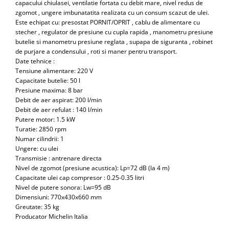
capacului chiulasei, ventilatie fortata cu debit mare, nivel redus de
Antrenor articulat si culisant
zgomot , ungere imbunatatita realizata cu un consum scazut de ulei.
Este echipat cu: presostat PORNIT/OPRIT , cablu de alimentare cu
Ciocan, levier, dalti si dornuri
stecher , regulator de presiune cu cupla rapida , manometru presiune
Cleste si set clesti
butelie si manometru presiune reglata , supapa de siguranta , robinet
de purjare a condensului , roti si maner pentru transport.
Clicheti
Date tehnice :
Perie de sarma
Tensiune alimentare: 220 V
Prese si extractoare
Capacitate butelie: 50 l
Presiune maxima: 8 bar
Reparat filete
Debit de aer aspirat: 200 l/min
Scule camioane
Debit de aer refulat : 140 l/min
Scule diverse mecanica
Putere motor: 1.5 kW
Turatie: 2850 rpm
Scule motor
Numar cilindrii: 1
Scule Pneumatice
Ungere: cu ulei
Transmisie : antrenare directa
Scule service ulei, gresare,
Nivel de zgomot (presiune acustica): Lp=72 dB (la 4 m)
combustibil
Capacitate ulei cap compresor : 0.25-0.35 litri
Scule sistem franare
Nivel de putere sonora: Lw=95 dB
Scule speciale
Dimensiuni: 770x430x660 mm
Greutate: 35 kg
Scule supape
Producator Michelin Italia
Scule suspensie