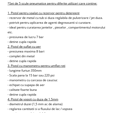
Scule transmisie
*Set de 5 scule pneumatice pentru diferite utilizari care contine:
Set / trusa chei tubulare
1. Pistol pentru spalat cu rezervor pentru detergent
Set burghie si freze
- rezervor de metal cu tub si duza reglabila de pulverizare / jet duza.
- potrivit pentru aplicarea de agenti degreasanti si curatare.
Set chei
- ideal pentru curatarea jantelor , pieselor , compartimentul motorului
Set prelungitoare
etc.
Set surubelnite
- presiunea de lucru 7 bar
- detine cupla rapida
Testare cuplu dinamometric de
2. Pistol de suflat cu aer
strangere
- presiunea maxima 8 bari
Trusa / Set tarozi si filiere
- complet din metal
Trusa imbus hex,torx,ribe,M-uri
- detine cupla rapida
3. Pistol cu manometru pentru umflat roti
Tubulare speciale
- lungime furtun 350mm
- Scala pana la 15 bar sau 220 psi
- manometru cu carcasa de cauciuc
- echipat cu supapa de aer
- calitate foarte buna
- detine cupla rapida
4. Pistol de vopsit cu duza de 1.5mm
- diametrul duzei (1,5 mm ac de alama)
- reglarea cantitatii si a fluxului de lac / vopsea