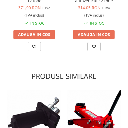
12 tone
autovehicule 2 tone
Scule transmisie
371,90 RON
314,05 RON
+ TVA
+ TVA
Set / trusa chei tubulare
(TVA inclus)
(TVA inclus)
Set burghie si freze
IN STOC
IN STOC
Set chei
Set prelungitoare
ADAUGA IN COS
ADAUGA IN COS
Set surubelnite
Testare cuplu dinamometric de
strangere
Trusa / Set tarozi si filiere
Trusa imbus hex,torx,ribe,M-uri
PRODUSE SIMILARE
Tubulare speciale