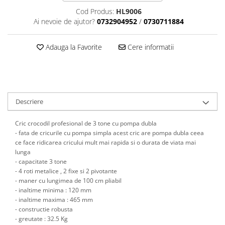
Scule motor
Elevator motociclete
Cod Produs:
HL9006
Blocaje distributie
Ai nevoie de ajutor?
0732904952
/
0730711884
Elevator parcare
Ceas comparator
Girafa, macara motor
Scule AdBlue
Adauga la Favorite
Cere informatii
Masa hidraulica
Scule bujii, bujii incandescente
Presa hidraulica stationara
Scule electrice motor
Scule si echipamente spalatorie
Scule esapament
auto
Scule injectie
Descriere
Consumabile spalatorii auto
Scule injectoare
Curatitor cu presiune
Scule montat, demontat segmenti
Cric crocodil profesional de 3 tone cu pompa dubla
Scule spalatorii auto
- fata de cricurile cu pompa simpla acest cric are pompa dubla ceea
Scule pentru fulii, ax came, curele
ce face ridicarea cricului mult mai rapida si o durata de viata mai
si pinioane
lunga
Scule sistem racire
- capacitate 3 tone
- 4 roti metalice , 2 fixe si 2 pivotante
Scule turbosuflante
- maner cu lungimea de 100 cm pliabil
Tester compresie
- inaltime minima : 120 mm
Scule pentru mecanica
- inaltime maxima : 465 mm
- constructie robusta
Adaptoare, prelungitoare, reductii
- greutate : 32.5 Kg
si articulatii cardanice