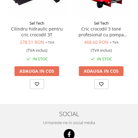
Sel Tech
Sel Tech
Cilindru hidraulic pentru
Cric crocodil 3 tone
cric crocodil 3T
profesional cu pompa
dubla
278,51 RON
468,60 RON
+ TVA
+ TVA
(TVA inclus)
(TVA inclus)
IN STOC
IN STOC
ADAUGA IN COS
ADAUGA IN COS
SOCIAL
Urmareste-ne in social media