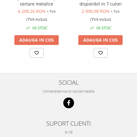
Scule transmisie
sertare metalice
disponibil in 7 culori
4.208,26 RON
2.990,08 RON
Set / trusa chei tubulare
+ TVA
+ TVA
(TVA inclus)
(TVA inclus)
Set burghie si freze
Set chei
IN STOC
IN STOC
Set prelungitoare
ADAUGA IN COS
ADAUGA IN COS
Set surubelnite
Testare cuplu dinamometric de
strangere
Trusa / Set tarozi si filiere
Trusa imbus hex,torx,ribe,M-uri
SOCIAL
Tubulare speciale
Urmareste-ne in social media
SUPORT CLIENTI
9-18