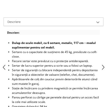
Scule motor
Elevator motociclete
Blocaje distributie
Elevator parcare
Ceas comparator
Girafa, macara motor
Scule AdBlue
Descriere
Masa hidraulica
Scule bujii, bujii incandescente
Presa hidraulica stationara
Descriere:
Scule electrice motor
Scule si echipamente spalatorie
Scule esapament
Dulap de scule mobil, cu 6 sertare, metalic, 117 cm – modul
auto
Scule injectie
suplimentar pentru cel mobil.
Consumabile spalatorii auto
Sertare cu o capacitate de susținere de 45 kg, prevăzute cu soft-
Scule injectoare
close.
Curatitor cu presiune
Scule montat, demontat segmenti
Fiecare sertar este prevăzut cu o protecție antiderapantă.
Scule spalatorii auto
Scule pentru fulii, ax came, curele
Sertar de lucru superior pentru a scrie sau a folosi un laptop.
si pinioane
Sertar de siguranță cu blocare independentă pentru depozitarea
în siguranță a obiectelor de valoare (telefon, chei, documente).
Scule sistem racire
Apărătoarele de colț din cauciuc previn deteriorările atunci când
Scule turbosuflante
sunt mutate în garaj.
Tester compresie
Stație de încărcare cu prindere magnetică ce permite încărcarea
acumulatorilor deasupra.
Scule pentru mecanica
Panou perforat cu cârlige pe peretele dorsal pentru un acces facil
Adaptoare, prelungitoare, reductii
la cele mai utilizate scule.
si articulatii cardanice
Greutatea dulapului: 94 kg.