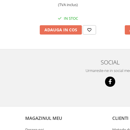
(TVA inclus)
Scule supape
Scule suspensie
IN STOC
Scule transmisie
Set / trusa chei tubulare
ADAUGA IN COS
Set burghie si freze
Set chei
Set prelungitoare
Set surubelnite
SOCIAL
Testare cuplu dinamometric de
Urmareste-ne in social me
strangere
Trusa / Set tarozi si filiere
Trusa imbus hex,torx,ribe,M-uri
Tubulare speciale
MAGAZINUL MEU
CLIENTI
Despre noi
Metode de