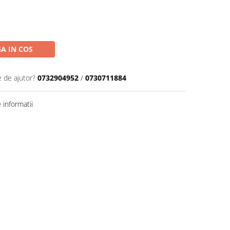
A IN COS
e de ajutor?
0732904952
/
0730711884
informatii