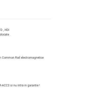
TD , HDI
blocate .
ch Common Rail electromagnetice
-ACC3 si nu intra in garantie !