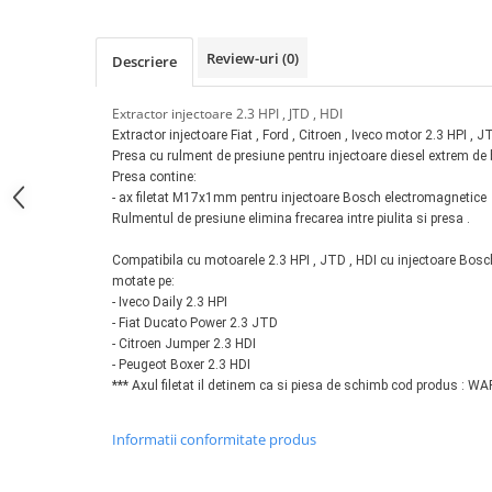
Tester acumulatori
Elevator 4 coloane
Tester instalatii electrice
Elevator foarfeca
Review-uri
(0)
Descriere
Scule motor
Elevator motociclete
Blocaje distributie
Elevator parcare
Extractor injectoare 2.3 HPI , JTD , HDI
Ceas comparator
Extractor injectoare Fiat , Ford , Citroen , Iveco motor 2.3 HPI , J
Girafa, macara motor
Presa cu rulment de presiune pentru injectoare diesel extrem de 
Scule AdBlue
Masa hidraulica
Presa contine:
Scule bujii, bujii incandescente
- ax filetat M17x1mm pentru injectoare Bosch electromagnetice
Presa hidraulica stationara
Scule electrice motor
Rulmentul de presiune elimina frecarea intre piulita si presa .
Scule si echipamente spalatorie
Scule esapament
Compatibila cu motoarele 2.3 HPI , JTD , HDI
cu injectoare Bos
auto
Scule injectie
motate pe:
Consumabile spalatorii auto
- Iveco Daily 2.3 HPI
Scule injectoare
- Fiat Ducato Power 2.3 JTD
Curatitor cu presiune
Scule montat, demontat segmenti
- Citroen Jumper 2.3 HDI
Scule spalatorii auto
Scule pentru fulii, ax came, curele
- Peugeot Boxer 2.3 HDI
si pinioane
***
Axul filetat il detinem ca si piesa de schimb cod produs : WAR
Scule sistem racire
Informatii conformitate produs
Scule turbosuflante
Tester compresie