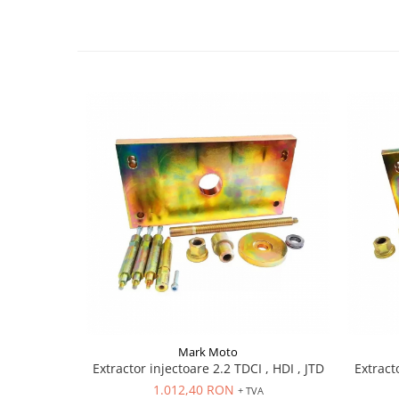
Scule pentru mecanica
Adaptoare, prelungitoare, reductii
si articulatii cardanice
Antrenor articulat si culisant
Ciocan, levier, dalti si dornuri
Cleste si set clesti
Clicheti
Perie de sarma
Prese si extractoare
Reparat filete
Scule camioane
Scule diverse mecanica
Scule motor
Scule Pneumatice
Scule service ulei, gresare,
combustibil
Mark Moto
Extractor injectoare 2.2 TDCI , HDI , JTD
Extracto
Scule sistem franare
1.012,40 RON
+ TVA
Scule speciale