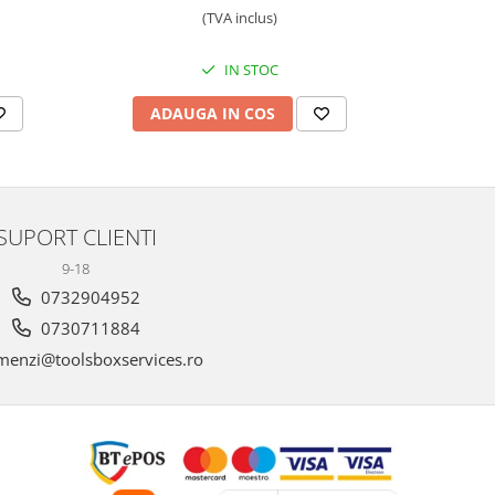
(TVA inclus)
IN STOC
ADAUGA IN COS
AD
SUPORT CLIENTI
9-18
0732904952
0730711884
enzi@toolsboxservices.ro