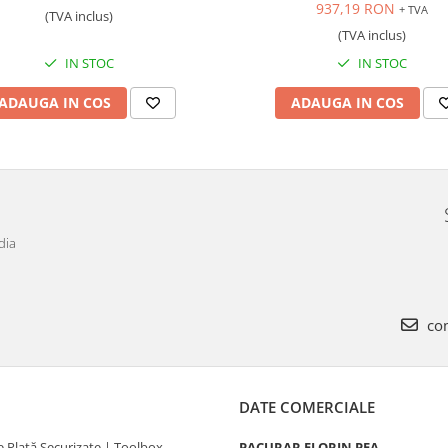
937,19 RON
+ TVA
(TVA inclus)
(TVA inclus)
IN STOC
IN STOC
ADAUGA IN COS
ADAUGA IN COS
dia
com
DATE COMERCIALE
 Plată Securizate | Toolbox
PACURAR FLORIN PFA