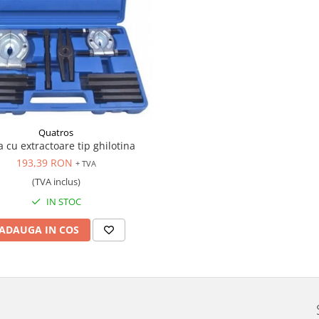
Quatros
 cu extractoare tip ghilotina
193,39 RON
+ TVA
(TVA inclus)
IN STOC
ADAUGA IN COS