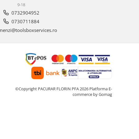
9-18
0732904952
0730711884
enzi@toolsboxservices.ro
©Copyright PACURAR FLORIN PFA 2026
Platforma E-
commerce by Gomag