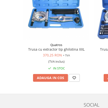
Scule pentru mecanica
Adaptoare, prelungitoare, reductii
si articulatii cardanice
Antrenor articulat si culisant
Ciocan, levier, dalti si dornuri
Cleste si set clesti
Clicheti
Quatros
Perie de sarma
Trusa cu extractor tip ghilotina XXL
Trusa
Prese si extractoare
370,25 RON
+ TVA
Reparat filete
(TVA inclus)
Scule camioane
IN STOC
Scule diverse mecanica
Scule motor
ADAUGA IN COS
Scule Pneumatice
Scule service ulei, gresare,
combustibil
Scule sistem franare
SOCIAL
Scule speciale