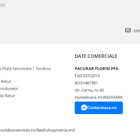
dia
com
DATE COMERCIALE
 Plată Securizate | Toolbox
PACURAR FLORIN PFA
F20/337/2013
e Retur
RO31487381
Produselor
str. Cerna, nr.45
de Retur
Hunedoara, HUNEDOARA
Contacteaza-ne
toolsboxservices.ro/feed/shopmania.xml