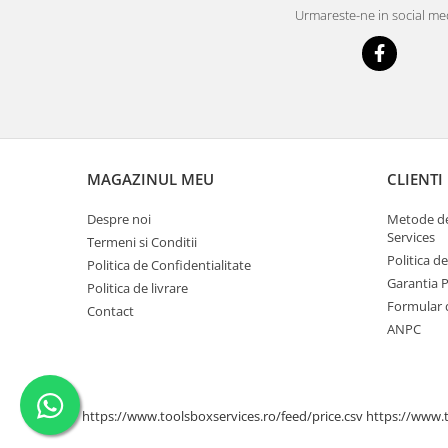
Urmareste-ne in social me
Scule supape
Scule suspensie
Scule transmisie
Set / trusa chei tubulare
Set burghie si freze
Set chei
Set prelungitoare
MAGAZINUL MEU
CLIENTI
Set surubelnite
Despre noi
Metode de
Testare cuplu dinamometric de
Services
Termeni si Conditii
strangere
Politica d
Politica de Confidentialitate
Trusa / Set tarozi si filiere
Garantia 
Politica de livrare
Trusa imbus hex,torx,ribe,M-uri
Formular 
Contact
Tubulare speciale
ANPC
https://www.toolsboxservices.ro/feed/price.csv
https://www.