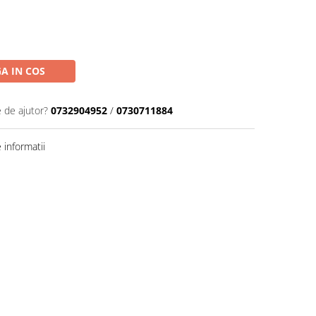
A IN COS
e de ajutor?
0732904952
/
0730711884
informatii