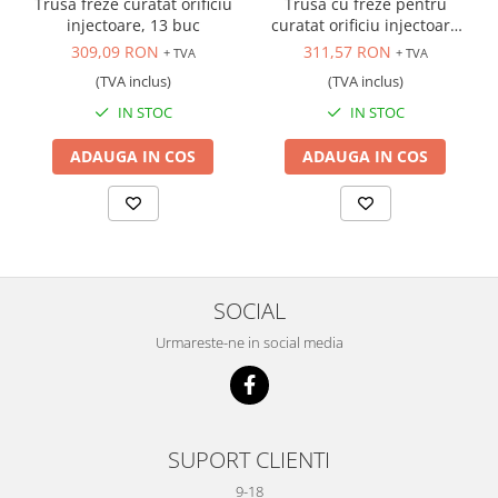
Trusa freze curatat orificiu
Trusa cu freze pentru
Scule transmisie
injectoare, 13 buc
curatat orificiu injectoare
Set / trusa chei tubulare
diesel
309,09 RON
311,57 RON
+ TVA
+ TVA
Set burghie si freze
(TVA inclus)
(TVA inclus)
Set chei
IN STOC
IN STOC
Set prelungitoare
ADAUGA IN COS
ADAUGA IN COS
Set surubelnite
Testare cuplu dinamometric de
strangere
Trusa / Set tarozi si filiere
Trusa imbus hex,torx,ribe,M-uri
Tubulare speciale
SOCIAL
Urmareste-ne in social media
SUPORT CLIENTI
9-18