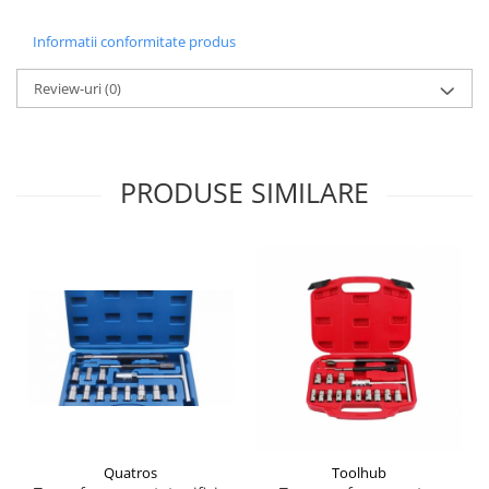
Antrenor articulat si culisant
Informatii conformitate produs
Ciocan, levier, dalti si dornuri
Cleste si set clesti
Review-uri
(0)
Clicheti
Perie de sarma
Prese si extractoare
PRODUSE SIMILARE
Reparat filete
Scule camioane
Scule diverse mecanica
Scule motor
Scule Pneumatice
Scule service ulei, gresare,
combustibil
Scule sistem franare
Scule speciale
Scule supape
Quatros
Toolhub
Scule suspensie