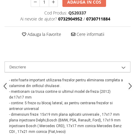
ADAUGA IN COS
Scule motor
Elevator motociclete
Blocaje distributie
Cod Produs:
QS20337
Elevator parcare
Ai nevoie de ajutor?
0732904952
/
0730711884
Ceas comparator
Girafa, macara motor
Scule AdBlue
Masa hidraulica
Adauga la Favorite
Cere informatii
Scule bujii, bujii incandescente
Presa hidraulica stationara
Scule electrice motor
Scule si echipamente spalatorie
Scule esapament
auto
Scule injectie
Consumabile spalatorii auto
Scule injectoare
Descriere
Curatitor cu presiune
Scule montat, demontat segmenti
Scule spalatorii auto
- este foarte important utilizarea frezelor pentru eliminarea completa a
Scule pentru fulii, ax came, curele
calaminei din orificiul chiulasei .
si pinioane
- mentionam ca trusa contine si ultimul model de freza (2012)
Scule sistem racire
de:17x17 mm
Scule turbosuflante
- contine: 5 freze cu blocaj lateral,
ax pentru centrarea frezelor si
antrenor universal
Tester compresie
- dimensiuni freze: 15x19 mm plana aplicatii universale , 17x17 mm
Scule pentru mecanica
plana injectoare Delphi,Bosch (BMW, PSA, Renault, Ford), 17x19 mm
injectoare Bosch ( Mercedes CRD), 17x17 mm conica Mercedes Benz
Adaptoare, prelungitoare, reductii
CDI , 17x21 mm conica (Fiat,Iveco)
si articulatii cardanice