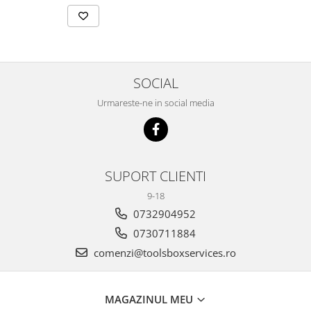
SOCIAL
Urmareste-ne in social media
SUPORT CLIENTI
9-18
0732904952
0730711884
comenzi@toolsboxservices.ro
MAGAZINUL MEU