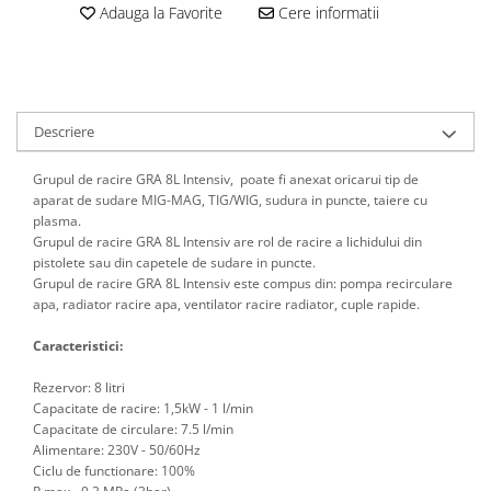
Scule motor
Adauga la Favorite
Cere informatii
Elevator motociclete
Blocaje distributie
Elevator parcare
Ceas comparator
Girafa, macara motor
Scule AdBlue
Masa hidraulica
Scule bujii, bujii incandescente
Descriere
Presa hidraulica stationara
Scule electrice motor
Scule si echipamente spalatorie
Grupul de racire GRA 8L Intensiv, poate fi anexat oricarui tip de
Scule esapament
auto
aparat de sudare MIG-MAG, TIG/WIG, sudura in puncte, taiere cu
Scule injectie
plasma.
Consumabile spalatorii auto
Scule injectoare
Grupul de racire GRA 8L Intensiv are rol de racire a lichidului din
Curatitor cu presiune
pistolete sau din capetele de sudare in puncte.
Scule montat, demontat segmenti
Grupul de racire GRA 8L Intensiv este compus din: pompa recirculare
Scule spalatorii auto
Scule pentru fulii, ax came, curele
apa, radiator racire apa, ventilator racire radiator, cuple rapide.
si pinioane
Caracteristici:
Scule sistem racire
Scule turbosuflante
Rezervor: 8 litri
Tester compresie
Capacitate de racire: 1,5kW - 1 l/min
Capacitate de circulare: 7.5 l/min
Scule pentru mecanica
Alimentare: 230V - 50/60Hz
Adaptoare, prelungitoare, reductii
Ciclu de functionare: 100%
si articulatii cardanice