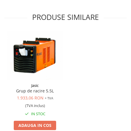
Scule transmisie
Set / trusa chei tubulare
PRODUSE SIMILARE
Set burghie si freze
Set chei
Set prelungitoare
Set surubelnite
Testare cuplu dinamometric de
strangere
Trusa / Set tarozi si filiere
Trusa imbus hex,torx,ribe,M-uri
Tubulare speciale
Jasic
Grup de racire 5.5L
1.933,06 RON
+ TVA
(TVA inclus)
IN STOC
ADAUGA IN COS