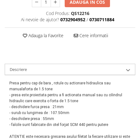
ADAUGA IN COS
Scule motor
Elevator motociclete
Blocaje distributie
Cod Produs:
QS12216
Elevator parcare
Ai nevoie de ajutor?
0732904952
/
0730711884
Ceas comparator
Girafa, macara motor
Scule AdBlue
Masa hidraulica
Adauga la Favorite
Cere informatii
Scule bujii, bujii incandescente
Presa hidraulica stationara
Scule electrice motor
Scule si echipamente spalatorie
Scule esapament
auto
Scule injectie
Consumabile spalatorii auto
Scule injectoare
Descriere
Curatitor cu presiune
Scule montat, demontat segmenti
Scule spalatorii auto
Presa pentru cap de bara , rotule cu actionare hidraulica sau
Scule pentru fulii, ax came, curele
manualaforta de 1.5 tone
si pinioane
- presa este proiectata pentru a fi actionata manual sau cu cilindrul
Scule sistem racire
hidraulic care exercita o forta de 1.5 tone
Scule turbosuflante
- deschidere furca presa : 21mm
- surub cu lungimea de : 107.50mm
Tester compresie
- deschidere presa
: 55mm
Scule pentru mecanica
- falcile sunt fabricate din otel forjat SCM 440 pentru putere
Adaptoare, prelungitoare, reductii
ATENTIE este necesara gresarea axului filetat la fiecare utilizare si este
si articulatii cardanice