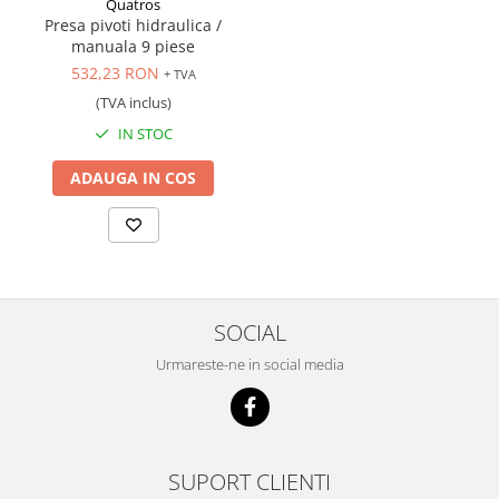
Quatros
Scule transmisie
Presa pivoti hidraulica /
Set / trusa chei tubulare
manuala 9 piese
Set burghie si freze
532,23 RON
+ TVA
Set chei
(TVA inclus)
Set prelungitoare
IN STOC
Set surubelnite
ADAUGA IN COS
Testare cuplu dinamometric de
strangere
Trusa / Set tarozi si filiere
Trusa imbus hex,torx,ribe,M-uri
Tubulare speciale
SOCIAL
Urmareste-ne in social media
SUPORT CLIENTI