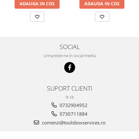
ADAUGA IN COS
ADAUGA IN COS
Scule transmisie
Set / trusa chei tubulare
Set burghie si freze
Set chei
Set prelungitoare
Set surubelnite
SOCIAL
Testare cuplu dinamometric de
Urmareste-ne in social media
strangere
Trusa / Set tarozi si filiere
Trusa imbus hex,torx,ribe,M-uri
Tubulare speciale
SUPORT CLIENTI
9-18
0732904952
0730711884
comenzi@toolsboxservices.ro