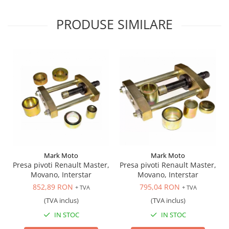
Antrenor articulat si culisant
PRODUSE SIMILARE
Ciocan, levier, dalti si dornuri
Cleste si set clesti
Clicheti
Perie de sarma
Prese si extractoare
Reparat filete
Scule camioane
Scule diverse mecanica
Scule motor
Scule Pneumatice
Mark Moto
Mark Moto
Scule service ulei, gresare,
Presa pivoti Renault Master,
Presa pivoti Renault Master,
combustibil
Movano, Interstar
Movano, Interstar
Scule sistem franare
852,89 RON
795,04 RON
+ TVA
+ TVA
Scule speciale
(TVA inclus)
(TVA inclus)
Scule supape
IN STOC
IN STOC
Scule suspensie