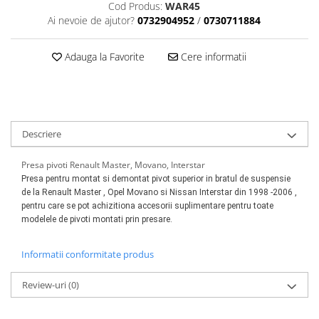
Scule motor
Cod Produs:
WAR45
Elevator motociclete
Ai nevoie de ajutor?
0732904952
/
0730711884
Blocaje distributie
Elevator parcare
Ceas comparator
Girafa, macara motor
Adauga la Favorite
Cere informatii
Scule AdBlue
Masa hidraulica
Scule bujii, bujii incandescente
Presa hidraulica stationara
Scule electrice motor
Scule si echipamente spalatorie
Scule esapament
auto
Descriere
Scule injectie
Consumabile spalatorii auto
Scule injectoare
Presa pivoti Renault Master, Movano, Interstar
Curatitor cu presiune
Scule montat, demontat segmenti
Presa pentru montat si demontat pivot superior in bratul de suspensie
Scule spalatorii auto
Scule pentru fulii, ax came, curele
de la Renault Master , Opel Movano si Nissan
Interstar din 1998 -2006 ,
si pinioane
pentru care se pot achizitiona accesorii suplimentare pentru toate
modelele de pivoti montati prin presare.
Scule sistem racire
Scule turbosuflante
Informatii conformitate produs
Tester compresie
Scule pentru mecanica
Review-uri
(0)
Adaptoare, prelungitoare, reductii
si articulatii cardanice