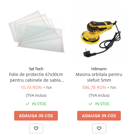
Antrenor articulat si culisant
Ciocan, levier, dalti si dornuri
Cleste si set clesti
Clicheti
Perie de sarma
Prese si extractoare
Reparat filete
Scule camioane
Sel Tech
Hilmann
Scule diverse mecanica
Folie de protectie 67x30cm
Masina orbitala pentru
Scule motor
pentru cabinele de sablat
slefuit 5mm
Scule Pneumatice
industriale, cod ST8028 si
10,74 RON
586,78 RON
+ TVA
+ TVA
ST8111
Scule service ulei, gresare,
(TVA inclus)
(TVA inclus)
combustibil
IN STOC
IN STOC
Scule sistem franare
Scule speciale
ADAUGA IN COS
ADAUGA IN COS
Scule supape
Scule suspensie