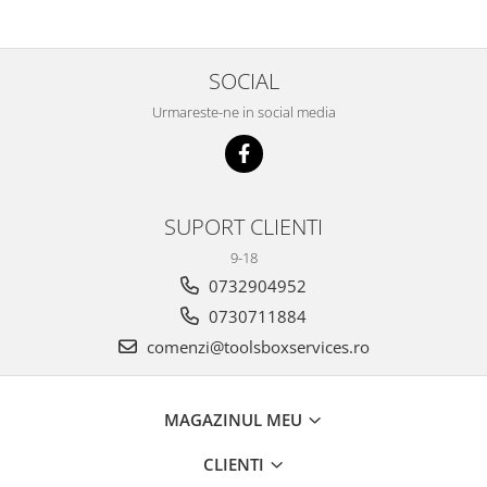
Scule transmisie
Set / trusa chei tubulare
Set burghie si freze
SOCIAL
Set chei
Urmareste-ne in social media
Set prelungitoare
Set surubelnite
Testare cuplu dinamometric de
strangere
SUPORT CLIENTI
Trusa / Set tarozi si filiere
9-18
Trusa imbus hex,torx,ribe,M-uri
0732904952
Tubulare speciale
0730711884
comenzi@toolsboxservices.ro
MAGAZINUL MEU
CLIENTI